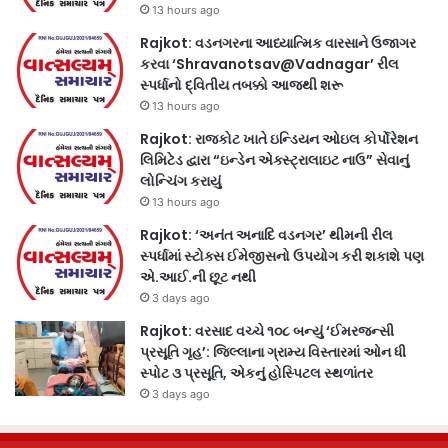
13 hours ago
Rajkot: વડનગરના આધ્યાત્મિક વારસાને ઉજાગર
કરવા ‘Shravanotsav@Vadnagar’ રીલ
સ્પર્ધાનો દ્વિતીય તબક્કો આજથી શરૂ
13 hours ago
Rajkot: રાજકોટ ખાતે ઇન્ડિયન ઓઇલ કોર્પોરેશન
લિમિટેડ દ્વારા “ઇન્ડેન એક્સ્ટ્રાલાઇટ નાઉ” સેવાનું
લોન્ચિંગ કરાયું
13 hours ago
Rajkot: ‘અનંત અનાદિ વડનગર’ થીમની રીલ
સ્પર્ધામાં સ્ટોક્સ ઈમેજીસનો ઉપયોગ કરી શકાશે પણ
એ.આઈ.ની છૂટ નથી
3 days ago
Rajkot: વરસાદ વચ્ચે ૧૦૮ બન્યું ‘ઈમરજન્સી
પ્રસૂતિ ગૃહ’: જિલ્લાના ગ્રામ્ય વિસ્તારમાં ઓન ધી
સ્પોટ ૩ પ્રસૂતિ, એકનું હોસ્પિટલ સ્થળાંતર
3 days ago