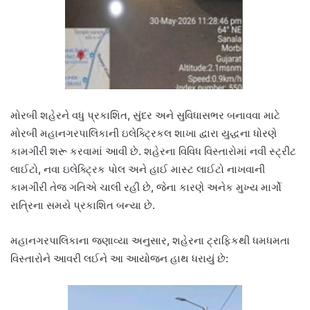
મોરબી શહેરને વધુ પ્રકાશિત, સુંદર અને સુવિધાસભર બનાવવા માટે
મોરબી મહાનગરપાલિકાની ઇલેક્ટ્રિકલ શાખા દ્વારા યુદ્ધના ધોરણે
કામગીરી શરૂ કરવામાં આવી છે. શહેરના વિવિધ વિસ્તારોમાં નવી સ્ટ્રીટ
લાઈટો, નવા ઇલેક્ટ્રિક પોલ અને હાઈ માસ્ટ લાઈટો નાખવાની
કામગીરી તેજ ગતિએ ચાલી રહી છે, જેના કારણે અનેક મુખ્ય માર્ગો
રાત્રિના સમયે પ્રકાશિત બન્યા છે.
મહાનગરપાલિકાના જણાવ્યા અનુસાર, શહેરના ટ્રાફિકથી ધમધમતા
વિસ્તારોને આવરી લઈને આ આયોજન હાથ ધરાયું છે: