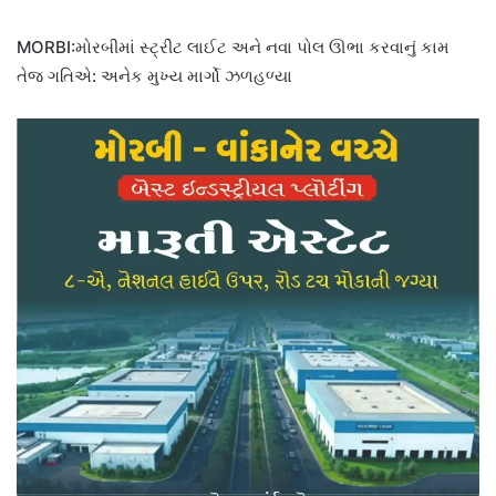
MORBI:મોરબીમાં સ્ટ્રીટ લાઈટ અને નવા પોલ ઊભા કરવાનું કામ
તેજ ગતિએ: અનેક મુખ્ય માર્ગો ઝળહળ્યા