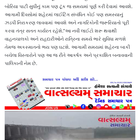
બોરિયા પાટી સુધીનું કામ પણ ટૂંક જ સમયમાં પૂર્ણ કરી દેવામાં આવશે.
આગામી દિવસોમાં શહેરમાં લાઈટિંગ સંબંધિત કોઈ પણ સમસ્યાનું
ઝડપી નિરાકરણ લાવવામાં આવશે અને નાગરિકોની જરૂરિયાતો પૂરી
કરવા તંત્ર સતત કાર્યરત રહેશે.”આ નવી લાઈટો શરૂ થવાથી
વાહનચાલકો અને રાહદારીઓને રાત્રિના સમયે ભારે સુવિધા મળશે
તેમજ અકસ્માતનો ભય પણ ઘટશે. આગામી સમયમાં શહેરના બાકી
બચેલા વિસ્તારોને પણ આ જ રીતે આકર્ષક અને પ્રકાશિત બનાવવાની
પાલિકાની નેમ છે.