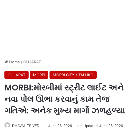
Home
/
GUJARAT
GUJARAT
MORBI
MORBI CITY / TALUKO
MORBI:મોરબીમાં સ્ટ્રીટ લાઈટ અને
નવા પોલ ઊભા કરવાનું કામ તેજ
ગતિએ: અનેક મુખ્ય માર્ગો ઝળહળ્યા
DHAVAL TRIVEDI
June 26, 2026
Last Updated: June 26, 2026