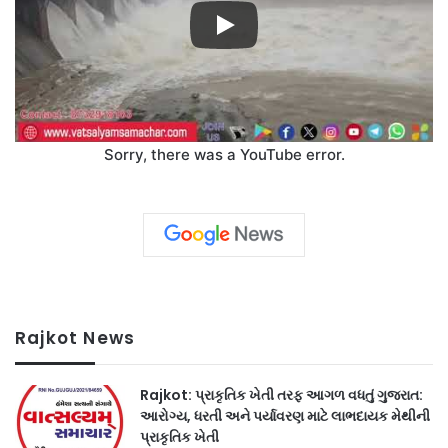
Sorry, there was a YouTube error.
Rajkot News
Rajkot: પ્રાકૃતિક ખેતી તરફ આગળ વધતું ગુજરાત:
આરોગ્ય, ધરતી અને પર્યાવરણ માટે લાભદાયક મેથીની
પ્રાકૃતિક ખેતી