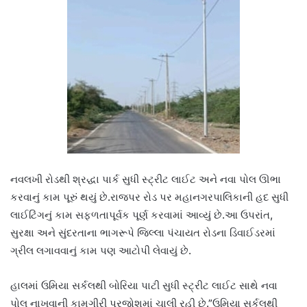
નવલખી રોડથી શ્રદ્ધા પાર્ક સુધી સ્ટ્રીટ લાઈટ અને નવા પોલ ઊભા
કરવાનું કામ પૂરું થયું છે.રાજપર રોડ પર મહાનગરપાલિકાની હદ સુધી
લાઈટિંગનું કામ સફળતાપૂર્વક પૂર્ણ કરવામાં આવ્યું છે.આ ઉપરાંત,
સુરક્ષા અને સુંદરતાના ભાગરૂપે જિલ્લા પંચાયત રોડના ડિવાઈડરમાં
ગ્રીલ લગાવવાનું કામ પણ આટોપી લેવાયું છે.
હાલમાં ઉમિયા સર્કલથી બોરિયા પાટી સુધી સ્ટ્રીટ લાઈટ સાથે નવા
પોલ નાખવાની કામગીરી પૂરજોશમાં ચાલી રહી છે.”ઉમિયા સર્કલથી