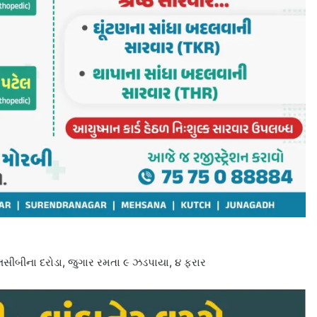
ીબીના દરોડા, જુગાર રમતા ૯ ઝડપાયા, ૪ ફરાર