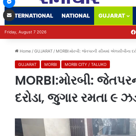
Share via Email
INTERNATIONAL
NATIONAL
GUJARAT
Friday, August 7 2026
Home
/
GUJARAT
/
MORBI:મોરબી: જેતપરની સીમમાં એલસીબીના દરોડ
GUJARAT
MORBI
MORBI CITY / TALUKO
MORBI:મોરબી: જેતપર
દરોડા, જુગાર રમતા ૯ ઝ