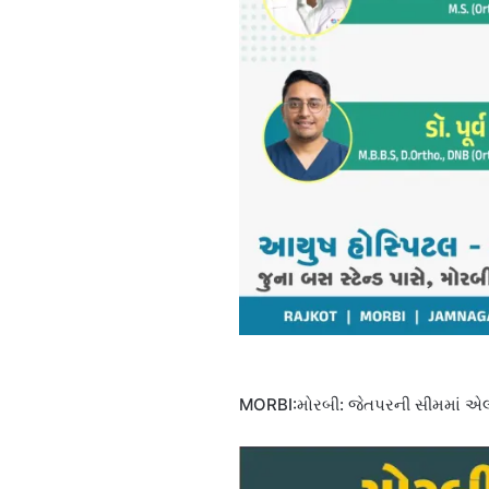
MORBI:મોરબી: જેતપરની સીમમાં એલસ