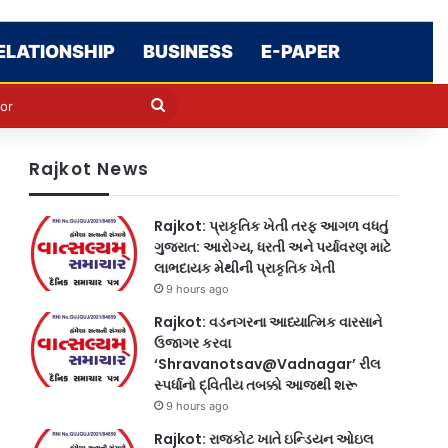
ELATIONSHIP
BUSINESS
E-PAPER
e
n
Search
for
Rajkot News
Rajkot: પ્રાકૃતિક ખેતી તરફ આગળ વધતું
ગુજરાત: આરોગ્ય, ધરતી અને પર્યાવરણ માટે
લાભદાયક મેથીની પ્રાકૃતિક ખેતી
9 hours ago
Rajkot: વડનગરના આધ્યાત્મિક વારસાને
ઉજાગર કરવા
‘Shravanotsav@Vadnagar’ રીલ
સ્પર્ધાનો દ્વિતીય તબક્કો આજથી શરૂ
9 hours ago
Rajkot: રાજકોટ ખાતે ઇન્ડિયન ઓઇલ