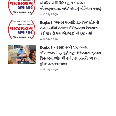
કોર્પોરેશન લિમિટેડ દ્વારા “ઇન્ડેન
એક્સ્ટ્રાલાઇટ નાઉ” સેવાનું લોન્ચિંગ કરાયું
2 days ago
Rajkot: ‘અનંત અનાદિ વડનગર’ થીમની
રીલ સ્પર્ધામાં સ્ટોક્સ ઈમેજીસનો ઉપયોગ
કરી શકાશે પણ એ.આઈ.ની છૂટ નથી
4 days ago
Rajkot: વરસાદ વચ્ચે ૧૦૮ બન્યું
‘ઈમરજન્સી પ્રસૂતિ ગૃહ’: જિલ્લાના ગ્રામ્ય
વિસ્તારમાં ઓન ધી સ્પોટ ૩ પ્રસૂતિ, એકનું
હોસ્પિટલ સ્થળાંતર
4 days ago