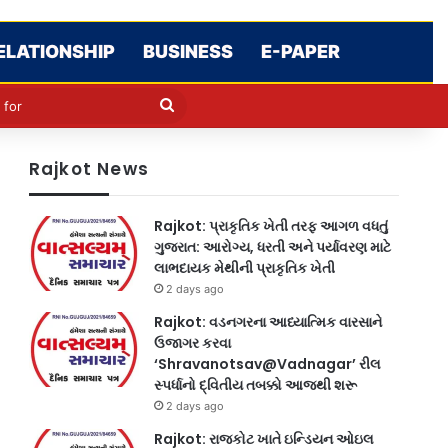
ELATIONSHIP
BUSINESS
E-PAPER
le
in
Search
for
Rajkot News
Rajkot: પ્રાકૃતિક ખેતી તરફ આગળ વધતું
ગુજરાત: આરોગ્ય, ધરતી અને પર્યાવરણ માટે
લાભદાયક મેથીની પ્રાકૃતિક ખેતી
2 days ago
Rajkot: વડનગરના આધ્યાત્મિક વારસાને
ઉજાગર કરવા
‘Shravanotsav@Vadnagar’ રીલ
સ્પર્ધાનો દ્વિતીય તબક્કો આજથી શરૂ
2 days ago
Rajkot: રાજકોટ ખાતે ઇન્ડિયન ઓઇલ