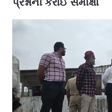
પ્રશ્નોની કરાઈ સમીક્ષા