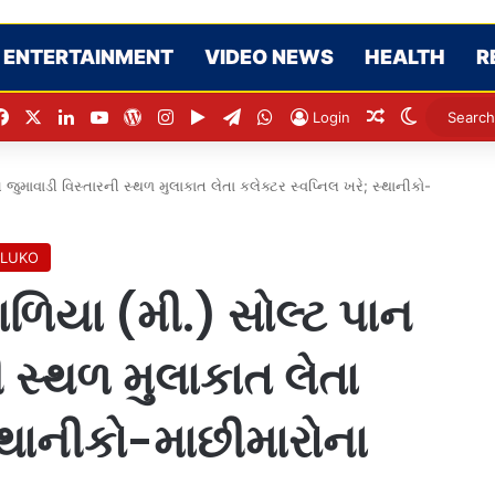
ENTERTAINMENT
VIDEO NEWS
HEALTH
R
Facebook
X
LinkedIn
YouTube
WordPress
Instagram
Google Play
Telegram
WhatsApp
Random Artic
Switch sk
Login
ુમાવાડી વિસ્તારની સ્થળ મુલાકાત લેતા કલેક્ટર સ્વપ્નિલ ખરે; સ્થાનીકો-
ALUKO
િયા (મી.) સોલ્ટ પાન
 સ્થળ મુલાકાત લેતા
સ્થાનીકો-માછીમારોના