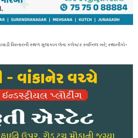
ાડી વિસ્તારની સ્થળ મુલાકાત લેતા કલેક્ટર સ્વપ્નિલ ખરે; સ્થાનીકો-