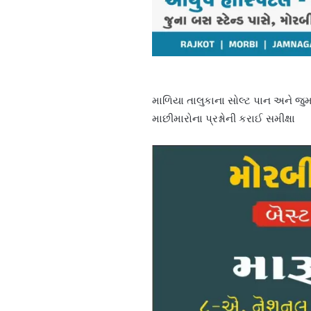
માળિયા તાલુકાના સોલ્ટ પાન અને જુમાવ
માછીમારોના પ્રશ્નોની કરાઈ સમીક્ષા