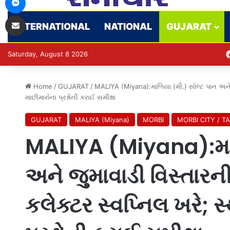
Share via Email
INTERNATIONAL
NATIONAL
GUJARAT
Saturday, August 8 2026
Home
/
GUJARAT
/
MALIYA (Miyana):માળિયા (મી.) સોલ્ટ પાન અને જ
માછીમારોના પ્રશ્નોની કરાઈ સમીક્ષા
GUJARAT
MALIYA (Miyana)
MORBI
MORBI CITY / T
MALIYA (Miyana):માળ
અને જુમાવાડી વિસ્તારની
કલેક્ટર સ્વપ્નિલ ખરે; 