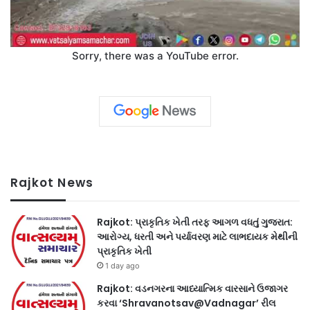
Sorry, there was a YouTube error.
Rajkot News
Rajkot: પ્રાકૃતિક ખેતી તરફ આગળ વધતું ગુજરાત:
આરોગ્ય, ધરતી અને પર્યાવરણ માટે લાભદાયક મેથીની
પ્રાકૃતિક ખેતી
1 day ago
Rajkot: વડનગરના આધ્યાત્મિક વારસાને ઉજાગર
કરવા ‘Shravanotsav@Vadnagar’ રીલ