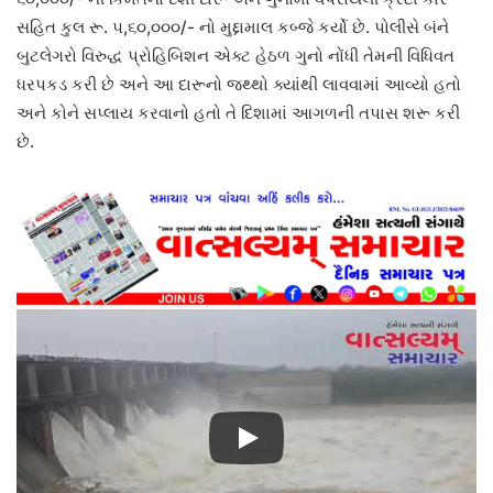
સહિત કુલ રૂ. ૫,૬૦,૦૦૦/- નો મુદ્દામાલ કબ્જે કર્યો છે. પોલીસે બંને
બુટલેગરો વિરુદ્ધ પ્રોહિબિશન એક્ટ હેઠળ ગુનો નોંધી તેમની વિધિવત
ધરપકડ કરી છે અને આ દારૂનો જથ્થો ક્યાંથી લાવવામાં આવ્યો હતો
અને કોને સપ્લાય કરવાનો હતો તે દિશામાં આગળની તપાસ શરૂ કરી
છે.