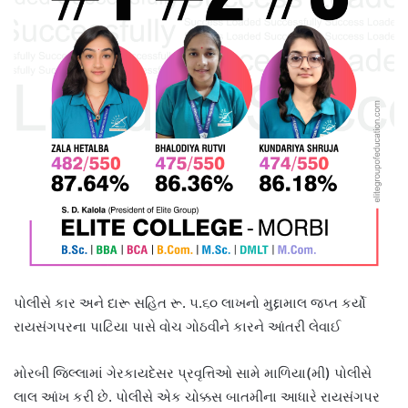
પોલીસે કાર અને દારૂ સહિત રૂ. ૫.૬૦ લાખનો મુદ્દામાલ જપ્ત કર્યો
રાયસંગપરના પાટિયા પાસે વોચ ગોઠવીને કારને આંતરી લેવાઈ
મોરબી જિલ્લામાં ગેરકાયદેસર પ્રવૃત્તિઓ સામે માળિયા(મી) પોલીસે
લાલ આંખ કરી છે. પોલીસે એક ચોક્કસ બાતમીના આધારે રાયસંગપર