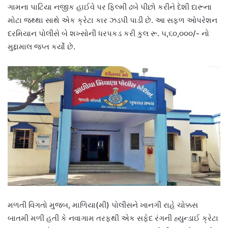
ગામના પાટિયા નજીક હાઈવે પર ફિલ્મી ઢબે પીછો કરીને દેશી દારૂના
મોટા જથ્થા સાથે એક ક્રેટા કાર ઝડપી પાડી છે. આ સફળ ઓપરેશન
દરમિયાન પોલીસે બે શખ્સોની ધરપકડ કરી કુલ રૂ. ૫,૬૦,૦૦૦/- નો
મુદ્દામાલ જપ્ત કર્યો છે.
મળતી વિગતો મુજબ, માળિયા(મી) પોલીસને ખાનગી રાહે ચોક્કસ
બાતમી મળી હતી કે નવાગામ તરફથી એક સફેદ રંગની હ્યુન્ડાઈ ક્રેટા