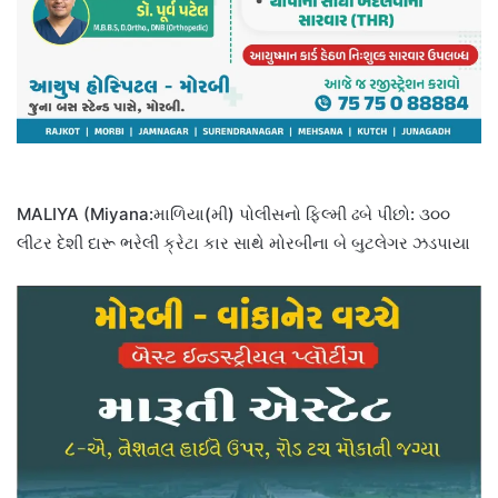
MALIYA (Miyana:માળિયા(મી) પોલીસનો ફિલ્મી ઢબે પીછો: ૩૦૦
લીટર દેશી દારૂ ભરેલી ક્રેટા કાર સાથે મોરબીના બે બુટલેગર ઝડપાયા