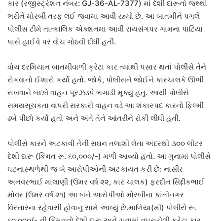
કાર (રજીસ્ટ્રેશન નંબર: GJ-36-AL-7377) માં દેશી દારૂનો જથ્થો
ભરીને મોરબી તરફ લઈ જવામાં આવી રહ્યો છે. આ બાતમીને પગલે
પોલીસ ટીમે તાત્કાલિક એક્શનમાં આવી રાયસંગપર ગામના પાટિયા
પાસે હાઈવે પર વોચ ગોઠવી દીધી હતી.
વોચ દરમિયાન બાતમીવાળી ક્રેટા કાર ત્યાંથી પસાર થતાં પોલીસે તેને
રોકવાનો ઈશારો કર્યો હતો. જોકે, પોલીસને જોઈને કારચાલકે ઊભી
રાખવાને બદલે વાહન પૂરઝડપે ભગાડી મૂક્યું હતું. આથી પોલીસે
સમયસૂચકતા વાપરી સરકારી વાહન વડે આ શંકાસ્પદ કારનો ફિલ્મી
ઢબે પીછો કર્યો હતો અને અંતે તેને આંતરીને રોકી લીધી હતી.
પોલીસે કારને અટકાવી તેની સઘન તલાશી લેતા અંદરથી ૩૦૦ લીટર
દેશી દારૂ (કિંમત રૂ. ૬૦,૦૦૦/-) મળી આવ્યો હતો. આ ગુનામાં પોલીસે
ઘટનાસ્થળેથી જ બે આરોપીઓની અટકાયત કરી છે: નાસીર
અનવરભાઈ માલાણી (ઉંમર વર્ષ ૨૨, કાર ચાલક) ફરદીન સિદ્દીકભાઈ
મોવર (ઉંમર વર્ષ ૨૧) આ બંને આરોપીઓ મોરબીના કાંતીનગર
વિસ્તારના રહેવાસી હોવાનું સામે આવ્યું છે.માળિયા(મી) પોલીસે રૂ.
૬૦,૦૦૦/- ની કિંમતનો દેશી દારૂ અને ગુનામાં વપરાયેલી ક્રેટા કાર