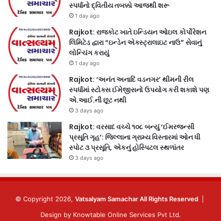
સ્પર્ધાનો દ્વિતીય તબક્કો આજથી શરૂ
1 day ago
Rajkot: રાજકોટ ખાતે ઇન્ડિયન ઓઇલ કોર્પોરેશન
લિમિટેડ દ્વારા “ઇન્ડેન એક્સ્ટ્રાલાઇટ નાઉ” સેવાનું
લોન્ચિંગ કરાયું
1 day ago
Rajkot: ‘અનંત અનાદિ વડનગર’ થીમની રીલ
સ્પર્ધામાં સ્ટોક્સ ઈમેજીસનો ઉપયોગ કરી શકાશે પણ
એ.આઈ.ની છૂટ નથી
3 days ago
Rajkot: વરસાદ વચ્ચે ૧૦૮ બન્યું ‘ઈમરજન્સી
પ્રસૂતિ ગૃહ’: જિલ્લાના ગ્રામ્ય વિસ્તારમાં ઓન ધી
સ્પોટ ૩ પ્રસૂતિ, એકનું હોસ્પિટલ સ્થળાંતર
3 days ago
© Copyright 2026,
Vatsalyam Samachar All Rights Reserved
|
Design by
Knowtable Online Services Pvt Ltd.