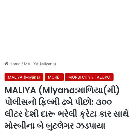
Home
/
MALIYA (Miyana)
MALIYA (Miyana)
MORBI
MORBI CITY / TALUKO
MALIYA (Miyana:માળિયા(મી)
પોલીસનો ફિલ્મી ઢબે પીછો: ૩૦૦
લીટર દેશી દારૂ ભરેલી ક્રેટા કાર સાથે
મોરબીના બે બુટલેગર ઝડપાયા