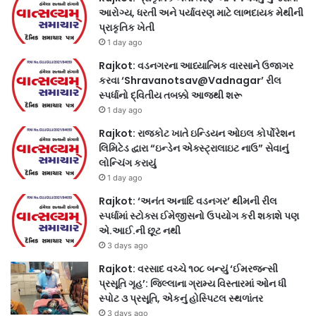
આરોગ્ય, ધરતી અને પર્યાવરણ માટે લાભદાયક મેથીની
પ્રાકૃતિક ખેતી
1 day ago
Rajkot: વડનગરના આધ્યાત્મિક વારસાને ઉજાગર
કરવા ‘Shravanotsav@Vadnagar’ રીલ
સ્પર્ધાનો દ્વિતીય તબક્કો આજથી શરૂ
1 day ago
Rajkot: રાજકોટ ખાતે ઇન્ડિયન ઓઇલ કોર્પોરેશન
લિમિટેડ દ્વારા “ઇન્ડેન એક્સ્ટ્રાલાઇટ નાઉ” સેવાનું
લોન્ચિંગ કરાયું
1 day ago
Rajkot: ‘અનંત અનાદિ વડનગર’ થીમની રીલ
સ્પર્ધામાં સ્ટોક્સ ઈમેજીસનો ઉપયોગ કરી શકાશે પણ
એ.આઈ.ની છૂટ નથી
3 days ago
Rajkot: વરસાદ વચ્ચે ૧૦૮ બન્યું ‘ઈમરજન્સી
પ્રસૂતિ ગૃહ’: જિલ્લાના ગ્રામ્ય વિસ્તારમાં ઓન ધી
સ્પોટ ૩ પ્રસૂતિ, એકનું હોસ્પિટલ સ્થળાંતર
3 days ago