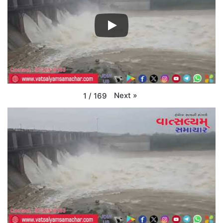
Next
»
1
/
169