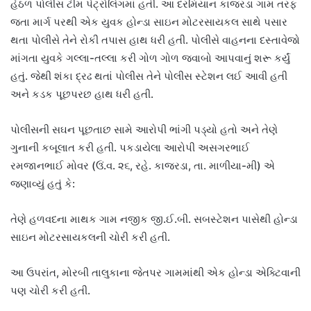
હેઠળ પોલીસ ટીમ પેટ્રોલિંગમાં હતી. આ દરમિયાન કાજરડા ગામ તરફ
જતા માર્ગ પરથી એક યુવક હોન્ડા સાઇન મોટરસાયકલ સાથે પસાર
થતા પોલીસે તેને રોકી તપાસ હાથ ધરી હતી. પોલીસે વાહનના દસ્તાવેજો
માંગતા યુવકે ગલ્લા-તલ્લા કરી ગોળ ગોળ જવાબો આપવાનું શરૂ કર્યું
હતું. જેથી શંકા દ્રઢ થતાં પોલીસ તેને પોલીસ સ્ટેશન લઈ આવી હતી
અને કડક પૂછપરછ હાથ ધરી હતી.
પોલીસની સઘન પૂછતાછ સામે આરોપી ભાંગી પડ્યો હતો અને તેણે
ગુનાની કબૂલાત કરી હતી. પકડાયેલા આરોપી અસગરભાઈ
રમજાનભાઈ મોવર (ઉં.વ. ૨૬, રહે. કાજરડા, તા. માળીયા-મી) એ
જણાવ્યું હતું કે:
તેણે હળવદના માથક ગામ નજીક જી.ઈ.બી. સબસ્ટેશન પાસેથી હોન્ડા
સાઇન મોટરસાયકલની ચોરી કરી હતી.
આ ઉપરાંત, મોરબી તાલુકાના જેતપર ગામમાંથી એક હોન્ડા એક્ટિવાની
પણ ચોરી કરી હતી.