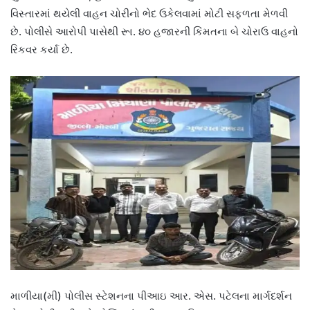
વિસ્તારમાં થયેલી વાહન ચોરીનો ભેદ ઉકેલવામાં મોટી સફળતા મેળવી
છે. પોલીસે આરોપી પાસેથી રૂા. ૪૦ હજારની કિંમતના બે ચોરાઉ વાહનો
રિકવર કર્યા છે.
માળીયા(મી) પોલીસ સ્ટેશનના પીઆઇ આર. એસ. પટેલના માર્ગદર્શન