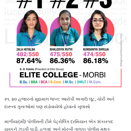
રૂા. ૪૦ હજારનો મુદ્દામાલ જપ્ત: આરોપી અગાઉ લૂંટ, ચોરી અને
દારૂના ગુનાઓમાં પણ સંડોવાયેલો હોવાનો ખુલાસો
માળીયા(મી) પોલીસની ટીમે પેટ્રોલિંગ દરમિયાન એક શંકાસ્પદ
યુવકને ઝડપી પાડી, હળવદ અને મોરબી તાલુકા પોલીસ મથક