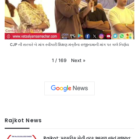
CJP ની સરકારે બે માંગ સ્વીકારી શિક્ષણ મંત્રીના રાજીનામાની માંગ પર કાલે નિર્ણય
Next
»
1
/
169
Rajkot News
Rajkot: પ્રાકૃતિક ખેતી તરફ આગળ વધતું ગુજરાત: