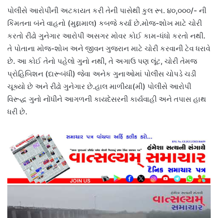
પોલીસે આરોપીની અટકાયત કરી તેની પાસેથી કુલ રૂા. ૪૦,૦૦૦/- ની
કિંમતના બંને વાહનો (મુદ્દામાલ) કબજે કર્યા છે.મોજ-શોખ માટે ચોરી
કરતો રીઢો ગુનેગાર આરોપી અસગર મોવર કોઈ કામ-ધંધો કરતો નથી.
તે પોતાના મોજ-શોખ અને જીવન ગુજરાન માટે ચોરી કરવાની ટેવ ધરાવે
છે. આ કોઈ તેનો પહેલો ગુનો નથી, તે અગાઉ પણ લૂંટ, ચોરી તેમજ
પ્રોહિબિશન (દારૂબંધી) જેવા અનેક ગુનાઓમાં પોલીસ ચોપડે ચડી
ચૂક્યો છે અને રીઢો ગુનેગાર છે.હાલ માળીયા(મી) પોલીસે આરોપી
વિરૂદ્ધ ગુનો નોંધીને આગળની કાયદેસરની કાર્યવાહી અને તપાસ હાથ
ધરી છે.