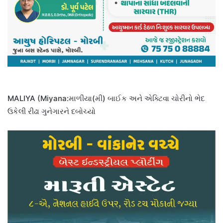
MALIYA (Miyana:માળીયા(મી) બાઈક અને એક્ટિવા ચોરીનો ભેદ
ઉકેલી રીઢા ગુનેગારને દબોચ્યો