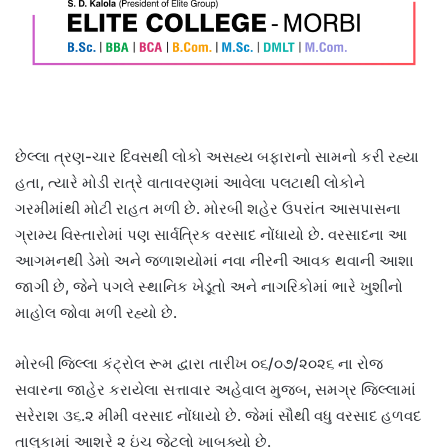
છેલ્લા ત્રણ-ચાર દિવસથી લોકો અસહ્ય બફારાનો સામનો કરી રહ્યા
હતા, ત્યારે મોડી રાત્રે વાતાવરણમાં આવેલા પલટાથી લોકોને
ગરમીમાંથી મોટી રાહત મળી છે. મોરબી શહેર ઉપરાંત આસપાસના
ગ્રામ્ય વિસ્તારોમાં પણ સાર્વત્રિક વરસાદ નોંધાયો છે. વરસાદના આ
આગમનથી ડેમો અને જળાશયોમાં નવા નીરની આવક થવાની આશા
જાગી છે, જેને પગલે સ્થાનિક ખેડૂતો અને નાગરિકોમાં ભારે ખુશીનો
માહોલ જોવા મળી રહ્યો છે.
મોરબી જિલ્લા કંટ્રોલ રૂમ દ્વારા તારીખ ૦૬/૦૭/૨૦૨૬ ના રોજ
સવારના જાહેર કરાયેલા સત્તાવાર અહેવાલ મુજબ, સમગ્ર જિલ્લામાં
સરેરાશ ૩૬.૨ મીમી વરસાદ નોંધાયો છે. જેમાં સૌથી વધુ વરસાદ હળવદ
તાલુકામાં આશરે ૨ ઇંચ જેટલો ખાબક્યો છે.