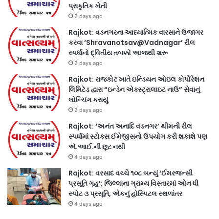
પ્રાકૃતિક ખેતી
2 days ago
Rajkot: વડનગરના આધ્યાત્મિક વારસાને ઉજાગર
કરવા ‘Shravanotsav@Vadnagar’ રીલ
સ્પર્ધાનો દ્વિતીય તબક્કો આજથી શરૂ
2 days ago
Rajkot: રાજકોટ ખાતે ઇન્ડિયન ઓઇલ કોર્પોરેશન
લિમિટેડ દ્વારા “ઇન્ડેન એક્સ્ટ્રાલાઇટ નાઉ” સેવાનું
લોન્ચિંગ કરાયું
2 days ago
Rajkot: ‘અનંત અનાદિ વડનગર’ થીમની રીલ
સ્પર્ધામાં સ્ટોક્સ ઈમેજીસનો ઉપયોગ કરી શકાશે પણ
એ.આઈ.ની છૂટ નથી
4 days ago
Rajkot: વરસાદ વચ્ચે ૧૦૮ બન્યું ‘ઈમરજન્સી
પ્રસૂતિ ગૃહ’: જિલ્લાના ગ્રામ્ય વિસ્તારમાં ઓન ધી
સ્પોટ ૩ પ્રસૂતિ, એકનું હોસ્પિટલ સ્થળાંતર
4 days ago