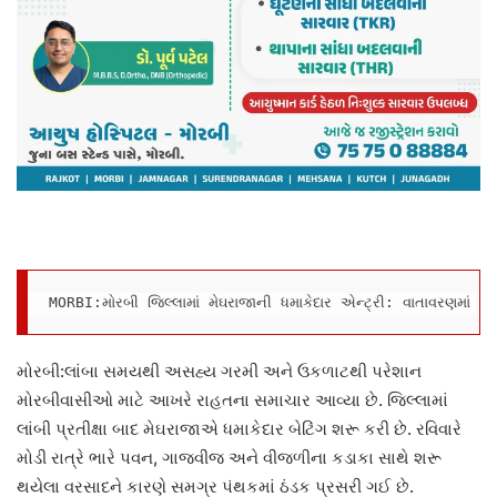
MORBI:મોરબી જિલ્લામાં મેઘરાજાની ધમાકેદાર એન્ટ્રી: વાતાવરણમાં પ
મોરબી:લાંબા સમયથી અસહ્ય ગરમી અને ઉકળાટથી પરેશાન
મોરબીવાસીઓ માટે આખરે રાહતના સમાચાર આવ્યા છે. જિલ્લામાં
લાંબી પ્રતીક્ષા બાદ મેઘરાજાએ ધમાકેદાર બેટિંગ શરૂ કરી છે. રવિવારે
મોડી રાત્રે ભારે પવન, ગાજવીજ અને વીજળીના કડાકા સાથે શરૂ
થયેલા વરસાદને કારણે સમગ્ર પંથકમાં ઠંડક પ્રસરી ગઈ છે.