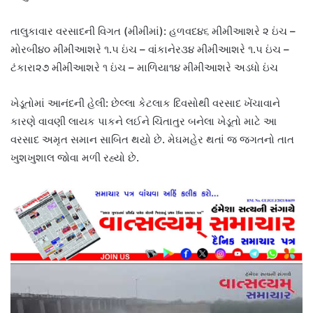
તાલુકાવાર વરસાદની વિગત (મીમીમાં): હળવદ૪૬ મીમીઆશરે ૨ ઇંચ –
મોરબી૪૦ મીમીઆશરે ૧.૫ ઇંચ – વાંકાનેર૩૪ મીમીઆશરે ૧.૫ ઇંચ –
ટંકારા૨૭ મીમીઆશરે ૧ ઇંચ – માળિયા૧૪ મીમીઆશરે અડધો ઇંચ
ખેડૂતોમાં આનંદની હેલી: છેલ્લા કેટલાક દિવસોથી વરસાદ ખેંચાવાને
કારણે વાવણી લાયક પાકને લઈને ચિંતાતુર બનેલા ખેડૂતો માટે આ
વરસાદ અમૃત સમાન સાબિત થયો છે. મેઘમહેર થતાં જ જગતનો તાત
ખુશખુશાલ જોવા મળી રહ્યો છે.