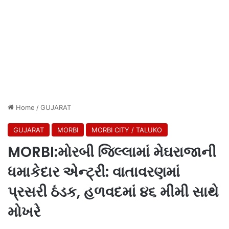
Home
/
GUJARAT
GUJARAT
MORBI
MORBI CITY / TALUKO
MORBI:મોરબી જિલ્લામાં મેઘરાજાની
ધમાકેદાર એન્ટ્રી: વાતાવરણમાં
પ્રસરી ઠંડક, હળવદમાં ૪૬ મીમી સાથે
મોખરે