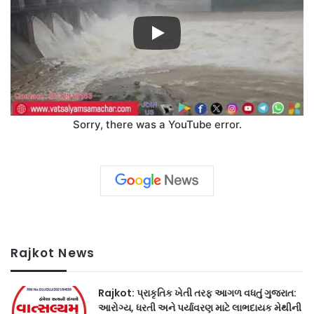
Sorry, there was a YouTube error.
Rajkot News
Rajkot: પ્રાકૃતિક ખેતી તરફ આગળ વધતું ગુજરાત:
આરોગ્ય, ધરતી અને પર્યાવરણ માટે લાભદાયક મેથીની