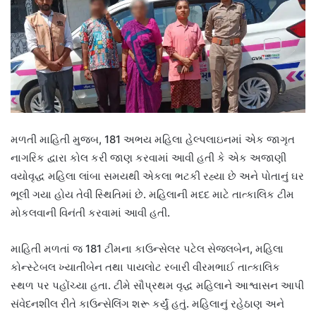
મળતી માહિતી મુજબ, 181 અભય મહિલા હેલ્પલાઇનમાં એક જાગૃત
નાગરિક દ્વારા કોલ કરી જાણ કરવામાં આવી હતી કે એક અજાણી
વયોવૃદ્ધ મહિલા લાંબા સમયથી એકલા ભટકી રહ્યા છે અને પોતાનું ઘર
ભૂલી ગયા હોય તેવી સ્થિતિમાં છે. મહિલાની મદદ માટે તાત્કાલિક ટીમ
મોકલવાની વિનંતી કરવામાં આવી હતી.
માહિતી મળતાં જ 181 ટીમના કાઉન્સેલર પટેલ સેજલબેન, મહિલા
કોન્સ્ટેબલ ખ્યાતીબેન તથા પાયલોટ રબારી વીરમભાઈ તાત્કાલિક
સ્થળ પર પહોંચ્યા હતા. ટીમે સૌપ્રથમ વૃદ્ધ મહિલાને આશ્વાસન આપી
સંવેદનશીલ રીતે કાઉન્સેલિંગ શરૂ કર્યું હતું. મહિલાનું રહેઠાણ અને