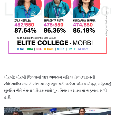
મોરબી: મોરબી જિલ્લામાં 181 અભયમ મહિલા હેલ્પલાઇનની
સંવેદનશીલ કામગીરીના કારણે ભૂલા પડી ગયેલા એક વયોવૃદ્ધ મહિલાનું
સુરક્ષિત રીતે તેમના પરિવાર સાથે પુનઃમિલન કરાવવામાં સફળતા મળી
હતી.