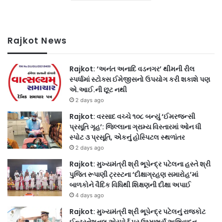
Rajkot News
Rajkot: ‘અનંત અનાદિ વડનગર’ થીમની રીલ
સ્પર્ધામાં સ્ટોક્સ ઈમેજીસનો ઉપયોગ કરી શકાશે પણ
એ.આઈ.ની છૂટ નથી
2 days ago
Rajkot: વરસાદ વચ્ચે ૧૦૮ બન્યું ‘ઈમરજન્સી
પ્રસૂતિ ગૃહ’: જિલ્લાના ગ્રામ્ય વિસ્તારમાં ઓન ધી
સ્પોટ ૩ પ્રસૂતિ, એકનું હોસ્પિટલ સ્થળાંતર
2 days ago
Rajkot: મુખ્યમંત્રી શ્રી ભૂપેન્દ્ર પટેલના હસ્તે શ્રી
પુજિત રૂપાણી ટ્રસ્ટના ‘દીક્ષાગ્રહણ સમારોહ’માં
બાળકોને વૈદિક વિધિથી શિક્ષણની દીક્ષા અપાઈ
4 days ago
Rajkot: મુખ્યમંત્રી શ્રી ભૂપેન્દ્ર પટેલનું રાજકોટ
ઈન્ટરનેશનલ એરપોર્ટ પર ઉષ્માભર્યું અભિવાદન