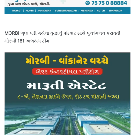
MORBI ભૂલા પડી ગયેલા વૃદ્ધાનું પરિવાર સાથે પુનઃમિલન કરાવતી
મોરબી 181 અભયમ ટીમ