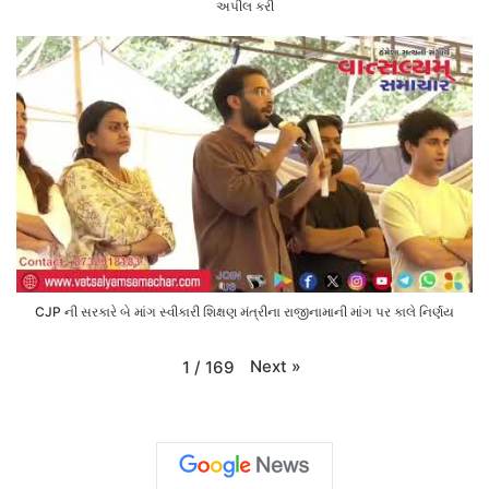
અપીલ કરી
CJP ની સરકારે બે માંગ સ્વીકારી શિક્ષણ મંત્રીના રાજીનામાની માંગ પર કાલે નિર્ણય
Next
»
1
/
169