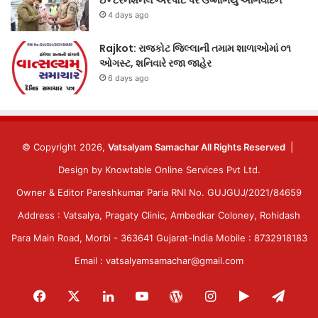
4 days ago
Rajkot: રાજકોટ જિલ્લાની તમામ શાળાઓમાં ૦૧
ઓગસ્ટ, શનિવારે રજા જાહેર
6 days ago
© Copyright 2026,
Vatsalyam Samachar All Rights Reserved
|
Design by
Knowtable Online Services Pvt Ltd.
Owner & Editor Pareshkumar Paria RNI No. GUJGUJ/2021/84659
Address : Vatsalya, Pragaty Clinic, Ambedkar Coloney, Rohidash
Para Main Road, Morbi - 363641 Gujarat-India Mobile : 8732918183
Email : vatsalyamsamachar@gmail.com
Facebook
X
LinkedIn
YouTube
WordPress
Instagram
Google
Tele