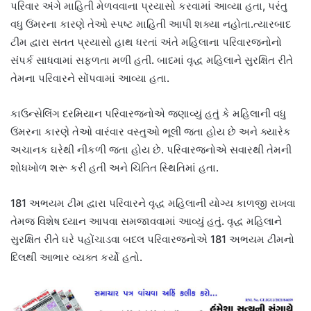
પરિવાર અંગે માહિતી મેળવવાના પ્રયાસો કરવામાં આવ્યા હતા, પરંતુ
વધુ ઉંમરના કારણે તેઓ સ્પષ્ટ માહિતી આપી શક્યા નહોતા.ત્યારબાદ
ટીમ દ્વારા સતત પ્રયાસો હાથ ધરતાં અંતે મહિલાના પરિવારજનોનો
સંપર્ક સાધવામાં સફળતા મળી હતી. બાદમાં વૃદ્ધ મહિલાને સુરક્ષિત રીતે
તેમના પરિવારને સોંપવામાં આવ્યા હતા.
કાઉન્સેલિંગ દરમિયાન પરિવારજનોએ જણાવ્યું હતું કે મહિલાની વધુ
ઉંમરના કારણે તેઓ વારંવાર વસ્તુઓ ભૂલી જતા હોય છે અને ક્યારેક
અચાનક ઘરેથી નીકળી જતા હોય છે. પરિવારજનોએ સવારથી તેમની
શોધખોળ શરૂ કરી હતી અને ચિંતિત સ્થિતિમાં હતા.
181 અભયમ ટીમ દ્વારા પરિવારને વૃદ્ધ મહિલાની યોગ્ય કાળજી રાખવા
તેમજ વિશેષ ધ્યાન આપવા સમજાવવામાં આવ્યું હતું. વૃદ્ધ મહિલાને
સુરક્ષિત રીતે ઘરે પહોંચાડવા બદલ પરિવારજનોએ 181 અભયમ ટીમનો
દિલથી આભાર વ્યક્ત કર્યો હતો.