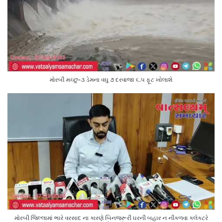
મોરબી મચ્છુ-૩ ડેમના વઘુ ૭ દરવાજા ૬.૫ ફૂટ ખોલાશે
મોરબી જિલ્લામાં ભારે વરસાદ ના કારણે બિનજરૂરી ઘરની બહાર ન નીકળવા કલેક્ટરે