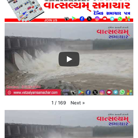
Next
»
1
/
169