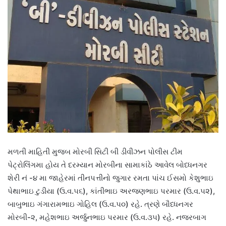
મળતી માહિતી મુજબ મોરબી સિટી બી ડીવીઝન પોલીસ ટીમ
પેટ્રોલિંગમા હોય તે દરમ્યાન મોરબીના સામાકાંઠે આવેલ બોધ્ધનગર
શેરી નં -૪ મા જાહેરમાં તીનપત્તીનો જુગાર રમતા પાંચ ઈસમો કેશુભાઇ
પેથાભાઇ ટુડીયા (ઉ.વ.૫૬), કાંતીભાઇ અરજણભાઇ પરમાર (ઉ.વ.૫૨),
બાબુભાઇ ગંગારામભાઇ ગોહિલ (ઉ.વ.૫૦) રહે. ત્રણે બૌધ્ધનગર
મોરબી-૨, મહેશભાઇ અર્જુનભાઇ પરમાર (ઉ.વ.૩૫) રહે. નજરબાગ