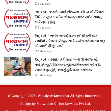
1 day ago
Rajkot: રાજકોટ ખાતે ઇન્ડિયન ઓઇલ કોર્પોરેશન
લિમિટેડ દ્વારા “ઇન્ડેન એક્સ્ટ્રાલાઇટ નાઉ” સેવાનું
લોન્ચિંગ કરાયું
1 day ago
Rajkot: ‘અનંત અનાદિ વડનગર’ થીમની રીલ
સ્પર્ધામાં સ્ટોક્સ ઈમેજીસનો ઉપયોગ કરી શકાશે પણ
એ.આઈ.ની છૂટ નથી
3 days ago
Rajkot: વરસાદ વચ્ચે ૧૦૮ બન્યું ‘ઈમરજન્સી
પ્રસૂતિ ગૃહ’: જિલ્લાના ગ્રામ્ય વિસ્તારમાં ઓન ધી
સ્પોટ ૩ પ્રસૂતિ, એકનું હોસ્પિટલ સ્થળાંતર
3 days ago
© Copyright 2026,
Vatsalyam Samachar All Rights Reserved
|
Design by
Knowtable Online Services Pvt Ltd.