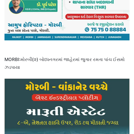
MORBI:મોરબી(૨) બોધ્ધનગરમાં જાહેરમાં જુગાર રમતા પાંચ ઈસમો
ઝડપાયા