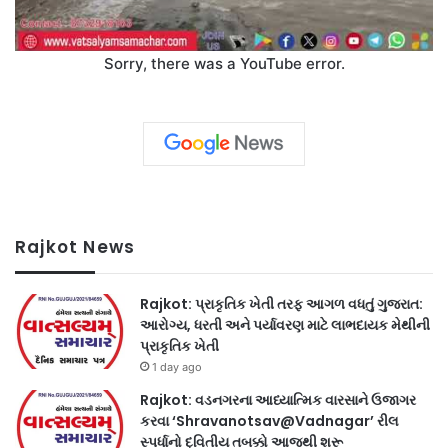
Sorry, there was a YouTube error.
Rajkot News
Rajkot: પ્રાકૃતિક ખેતી તરફ આગળ વધતું ગુજરાત:
આરોગ્ય, ધરતી અને પર્યાવરણ માટે લાભદાયક મેથીની
પ્રાકૃતિક ખેતી
1 day ago
Rajkot: વડનગરના આધ્યાત્મિક વારસાને ઉજાગર
કરવા ‘Shravanotsav@Vadnagar’ રીલ
સ્પર્ધાનો દ્વિતીય તબક્કો આજથી શરૂ