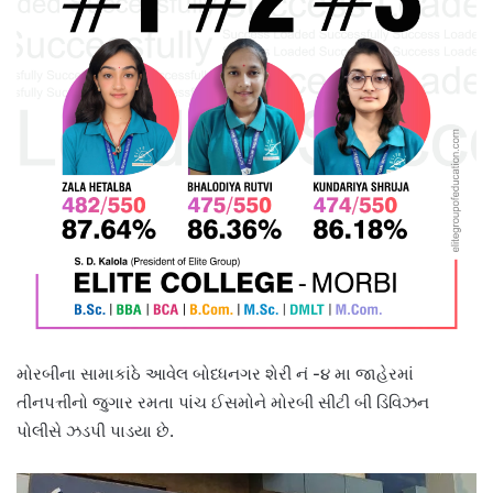
મોરબીના સામાકાંઠે આવેલ બોધ્ધનગર શેરી નં -૪ મા જાહેરમાં
તીનપત્તીનો જુગાર રમતા પાંચ ઈસમોને મોરબી સીટી બી ડિવિઝન
પોલીસે ઝડપી પાડયા છે.