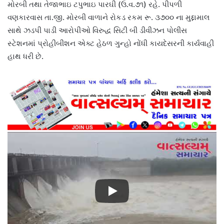
મોરબી તથા તેજાભાઇ ટપુભાઇ પારઘી (ઉ.વ.૭૧) રહે. પીપળી
વણકારવાસ તા.જી. મોરબી વાળાને રોકડ રકમ રૂ. ૩૭૦૦ ના મુદ્દામાલ
સાથે ઝડપી પાડી આરોપીઓ વિરુદ્ધ સિટી બી ડીવીઝન પોલીસ
સ્ટેશનમાં પ્રોહીબીશન એક્ટ હેઠળ ગુન્હો નોંધી કાયદેસરની કાર્યવાહી
હાથ ધરી છે.