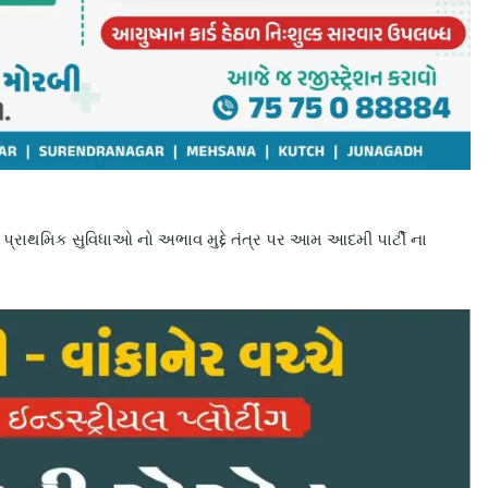
્રાથમિક સુવિધાઓ નો અભાવ મુદ્દે તંત્ર પર આમ આદમી પાર્ટી ના