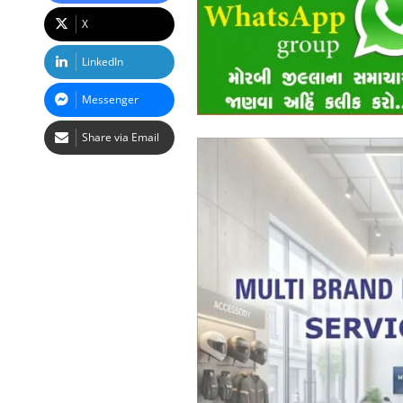
X
LinkedIn
Messenger
Share via Email