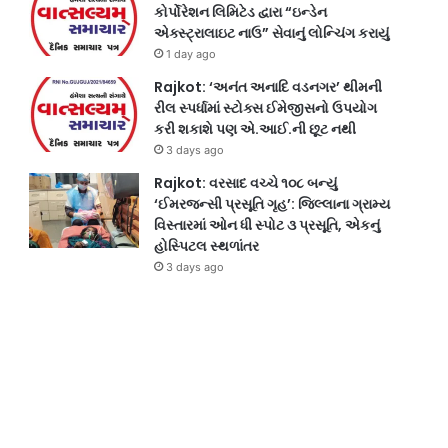
કોર્પોરેશન લિમિટેડ દ્વારા “ઇન્ડેન
એક્સ્ટ્રાલાઇટ નાઉ” સેવાનું લોન્ચિંગ કરાયું
1 day ago
Rajkot: ‘અનંત અનાદિ વડનગર’ થીમની
રીલ સ્પર્ધામાં સ્ટોક્સ ઈમેજીસનો ઉપયોગ
કરી શકાશે પણ એ.આઈ.ની છૂટ નથી
3 days ago
Rajkot: વરસાદ વચ્ચે ૧૦૮ બન્યું
‘ઈમરજન્સી પ્રસૂતિ ગૃહ’: જિલ્લાના ગ્રામ્ય
વિસ્તારમાં ઓન ધી સ્પોટ ૩ પ્રસૂતિ, એકનું
હોસ્પિટલ સ્થળાંતર
3 days ago