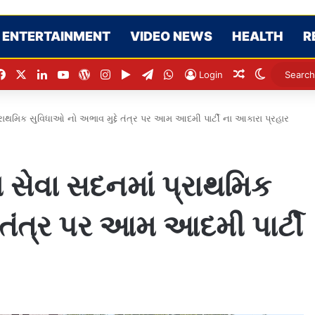
ENTERTAINMENT
VIDEO NEWS
HEALTH
R
Facebook
X
LinkedIn
YouTube
WordPress
Instagram
Google Play
Telegram
WhatsApp
Random Artic
Switch sk
Login
ાથમિક સુવિધાઓ નો અભાવ મુદ્દે તંત્ર પર આમ આદમી પાર્ટી ના આકારા પ્રહાર
સેવા સદનમાં પ્રાથમિક
 તંત્ર પર આમ આદમી પાર્ટી