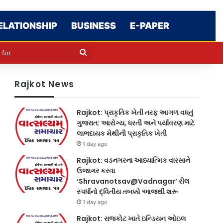
ELATIONSHIP
BUSINESS
E-PAPER
le
in
Search
for
Rajkot News
Rajkot: પ્રાકૃતિક ખેતી તરફ આગળ વધતું
ગુજરાત: આરોગ્ય, ધરતી અને પર્યાવરણ માટે
લાભદાયક મેથીની પ્રાકૃતિક ખેતી
1 day ago
Rajkot: વડનગરના આધ્યાત્મિક વારસાને
ઉજાગર કરવા
‘Shravanotsav@Vadnagar’ રીલ
સ્પર્ધાનો દ્વિતીય તબક્કો આજથી શરૂ
1 day ago
Rajkot: રાજકોટ ખાતે ઇન્ડિયન ઓઇલ