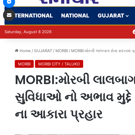
Share via Email
INTERNATIONAL
NATIONAL
GUJARAT
Saturday, August 8 2026
Home
/
GUJARAT
/
MORBI
/
MORBI:મોરબી લાલબાગ સેવા સદનમાં પ્ર
MORBI
MORBI CITY / TALUKO
MORBI:મોરબી લાલબાગ 
સુવિધાઓ નો અભાવ મુદ્દે
ના આકારા પ્રહાર