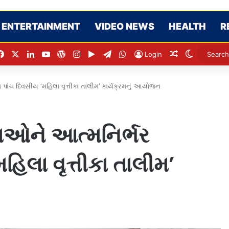
ENTERTAINMENT
VIDEO NEWS
HEALTH
R
Facebook
X
LinkedIn
YouTube
WordPress
Instagram
Google Play
Telegram
WhatsApp
Random Artic
Switch sk
Login
ાંચ દિવસીય ‘મહિલા વૃત્તીકા તાલીમ’ કાર્યક્રમનું આયોજન
ાઓને આત્મનિર્ભર
િલા વૃત્તીકા તાલીમ’