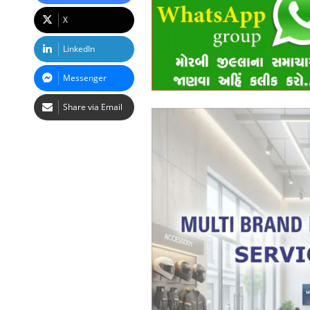
X
LinkedIn
Messenger
Share via Email