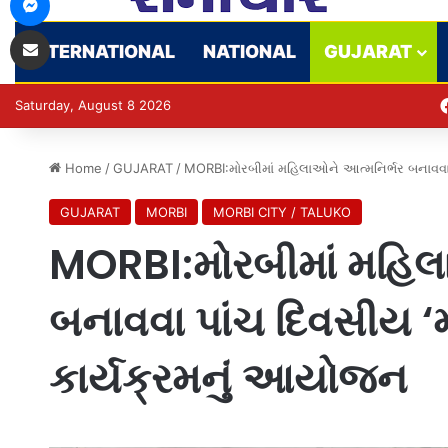
Share via Email
INTERNATIONAL
NATIONAL
GUJARAT
Saturday, August 8 2026
Home
/
GUJARAT
/
MORBI:મોરબીમાં મહિલાઓને આત્મનિર્ભર બનાવવા પ
GUJARAT
MORBI
MORBI CITY / TALUKO
MORBI:મોરબીમાં મહિલ
બનાવવા પાંચ દિવસીય ‘મહ
કાર્યક્રમનું આયોજન