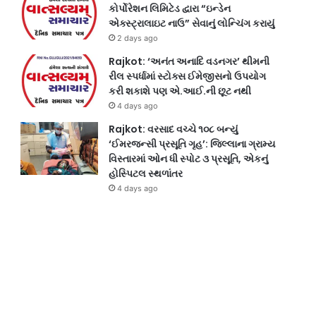
કોર્પોરેશન લિમિટેડ દ્વારા “ઇન્ડેન
એક્સ્ટ્રાલાઇટ નાઉ” સેવાનું લોન્ચિંગ કરાયું
2 days ago
Rajkot: ‘અનંત અનાદિ વડનગર’ થીમની
રીલ સ્પર્ધામાં સ્ટોક્સ ઈમેજીસનો ઉપયોગ
કરી શકાશે પણ એ.આઈ.ની છૂટ નથી
4 days ago
Rajkot: વરસાદ વચ્ચે ૧૦૮ બન્યું
‘ઈમરજન્સી પ્રસૂતિ ગૃહ’: જિલ્લાના ગ્રામ્ય
વિસ્તારમાં ઓન ધી સ્પોટ ૩ પ્રસૂતિ, એકનું
હોસ્પિટલ સ્થળાંતર
4 days ago