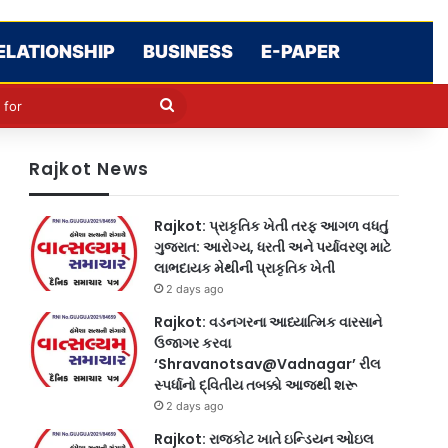
ELATIONSHIP
BUSINESS
E-PAPER
le
in
Search
for
Rajkot News
Rajkot: પ્રાકૃતિક ખેતી તરફ આગળ વધતું
ગુજરાત: આરોગ્ય, ધરતી અને પર્યાવરણ માટે
લાભદાયક મેથીની પ્રાકૃતિક ખેતી
2 days ago
Rajkot: વડનગરના આધ્યાત્મિક વારસાને
ઉજાગર કરવા
‘Shravanotsav@Vadnagar’ રીલ
સ્પર્ધાનો દ્વિતીય તબક્કો આજથી શરૂ
2 days ago
Rajkot: રાજકોટ ખાતે ઇન્ડિયન ઓઇલ