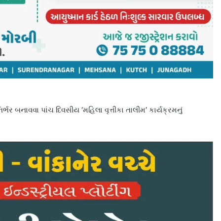
 બનાવવા પાંચ દિવસીય ‘મહિલા વૃત્તીકા તાલીમ’ કાર્યક્રમનું