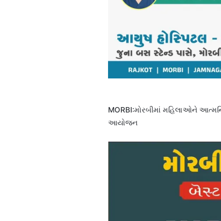
MORBI:મોરબીમાં મહિલાઓને આત્મનિર્ભર
આયોજન