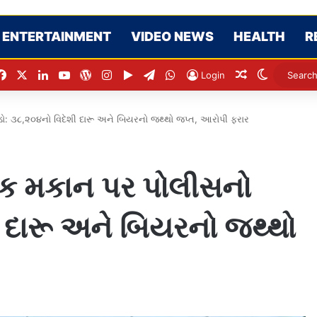
ENTERTAINMENT
VIDEO NEWS
HEALTH
R
Facebook
X
LinkedIn
YouTube
WordPress
Instagram
Google Play
Telegram
WhatsApp
Random Arti
Switch s
Login
ડો: ૩૮,૨૦૪નો વિદેશી દારૂ અને બિયરનો જથ્થો જપ્ત, આરોપી ફરાર
ંક મકાન પર પોલીસનો
ી દારૂ અને બિયરનો જથ્થો