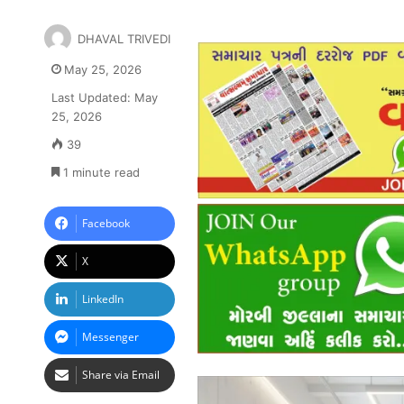
DHAVAL TRIVEDI
May 25, 2026
Last Updated: May
25, 2026
39
1 minute read
Facebook
X
LinkedIn
Messenger
Share via Email