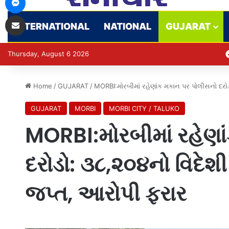
Share via Email
INTERNATIONAL
NATIONAL
GUJARAT
Thursday, August 6 2026
Home
/
GUJARAT
/
MORBI:મોરબીમાં રહેણાંક મકાન પર પોલીસનો દરો
GUJARAT
MORBI
MORBI CITY / TALUKO
MORBI:મોરબીમાં રહેણા
દરોડો: ૩૮,૨૦૪નો વિદેશ
જપ્ત, આરોપી ફરાર