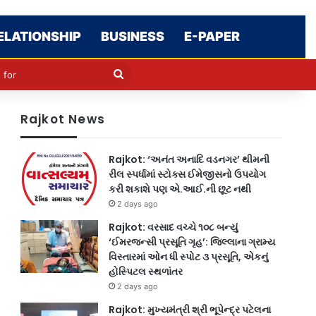
ELATIONSHIP
BUSINESS
E-PAPER
cle
kin
Search
for
Rajkot News
Rajkot: ‘અનંત અનાદિ વડનગર’ થીમની
રીલ સ્પર્ધામાં સ્ટોક્સ ઈમેજીસનો ઉપયોગ
કરી શકાશે પણ એ.આઈ.ની છૂટ નથી
2 days ago
Rajkot: વરસાદ વચ્ચે ૧૦૮ બન્યું
‘ઈમરજન્સી પ્રસૂતિ ગૃહ’: જિલ્લાના ગ્રામ્ય
વિસ્તારમાં ઓન ધી સ્પોટ ૩ પ્રસૂતિ, એકનું
હોસ્પિટલ સ્થળાંતર
2 days ago
Rajkot: મુખ્યમંત્રી શ્રી ભૂપેન્દ્ર પટેલના