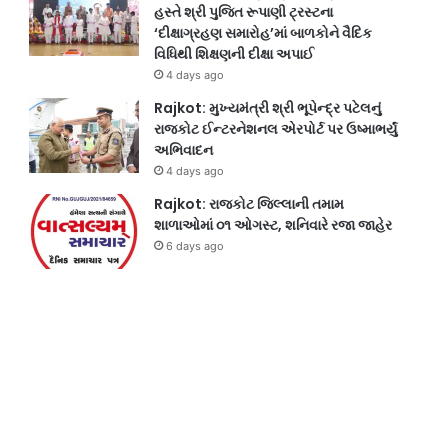
હસ્તે શ્રી પુજિત રૂપાણી ટ્રસ્ટના
‘દીક્ષાગ્રહણ સમારોહ’માં બાળકોને વૈદિક
વિધિથી શિક્ષણની દીક્ષા અપાઈ
4 days ago
Rajkot: મુખ્યમંત્રી શ્રી ભૂપેન્દ્ર પટેલનું
રાજકોટ ઈન્ટરનેશનલ એરપોર્ટ પર ઉષ્માભર્યું
અભિવાદન
4 days ago
Rajkot: રાજકોટ જિલ્લાની તમામ
શાળાઓમાં ૦૧ ઓગસ્ટ, શનિવારે રજા જાહેર
6 days ago