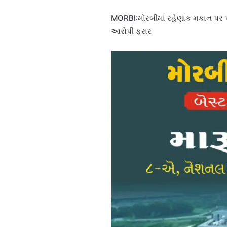
MORBI:મોરબીમાં રહેણાંક મકાન પર પ
આરોપી ફરાર