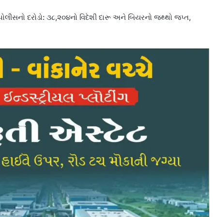
ોલીસનો દરોડો: ૩૮,૨૦૪નો વિદેશી દારૂ અને બિયરનો જથ્થો જપ્ત,