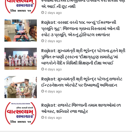
સ્પર્ધામાં સ્ટોક્સ ઈમેજીસનો ઉપયોગ કરી શકાશે પણ
એ.આઈ.ની છૂટ નથી
2 days ago
Rajkot: વરસાદ વચ્ચે ૧૦૮ બન્યું ‘ઈમરજન્સી
પ્રસૂતિ ગૃહ’: જિલ્લાના ગ્રામ્ય વિસ્તારમાં ઓન ધી
સ્પોટ ૩ પ્રસૂતિ, એકનું હોસ્પિટલ સ્થળાંતર
2 days ago
Rajkot: મુખ્યમંત્રી શ્રી ભૂપેન્દ્ર પટેલના હસ્તે શ્રી
પુજિત રૂપાણી ટ્રસ્ટના ‘દીક્ષાગ્રહણ સમારોહ’માં
બાળકોને વૈદિક વિધિથી શિક્ષણની દીક્ષા અપાઈ
4 days ago
Rajkot: મુખ્યમંત્રી શ્રી ભૂપેન્દ્ર પટેલનું રાજકોટ
ઈન્ટરનેશનલ એરપોર્ટ પર ઉષ્માભર્યું અભિવાદન
4 days ago
Rajkot: રાજકોટ જિલ્લાની તમામ શાળાઓમાં ૦૧
ઓગસ્ટ, શનિવારે રજા જાહેર
6 days ago