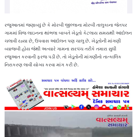
રજુઆતમાં જણાવ્યું છે કે મોરબી જીલ્લાના મોરબી તાલુકાના જેતપર
ગામમાં વિજ લાઇનના થાંભલા બાબતે ખેડૂતો કેટલાય સમયથી આંદોલન
ચલાવી રહ્યા છે, ઉપવાસ આંદોલન પણ ચાલુ છે. ખેડૂતોની માંગણી
વ્યાજબી હોય જેથી અત્યારે ગામના સરપંચ તરીકે તમારા સુધી
રજુઆત કરવાની ફરજ પડી છે. તો ખેડૂતોની માંગણીનો તાત્કાલિક
નિરાકરણ લાવી યોગ્ય કરવા માંગ કરી છે.