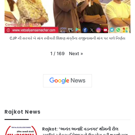
CJP ની સરકારે બે માંગ સ્વીકારી શિક્ષણ મંત્રીના રાજીનામાની માંગ પર કાલે નિર્ણય
Next
»
1
/
169
Rajkot News
Rajkot: ‘અનંત અનાદિ વડનગર’ થીમની રીલ