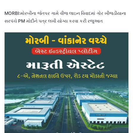
MORBI:મોરબીના જેતપર ગામે વીજ લાઇન વિવાદમાં ગોર ખીજડીયાના
સરપંચે PM મોદીને પત્ર લખી યોગ્ય કરવા કરી રજુઆત