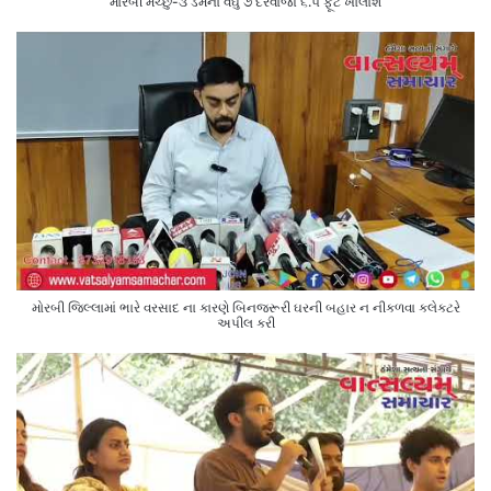
મોરબી મચ્છુ-૩ ડેમના વઘુ ૭ દરવાજા ૬.૫ ફૂટ ખોલાશે
મોરબી જિલ્લામાં ભારે વરસાદ ના કારણે બિનજરૂરી ઘરની બહાર ન નીકળવા કલેક્ટરે
અપીલ કરી