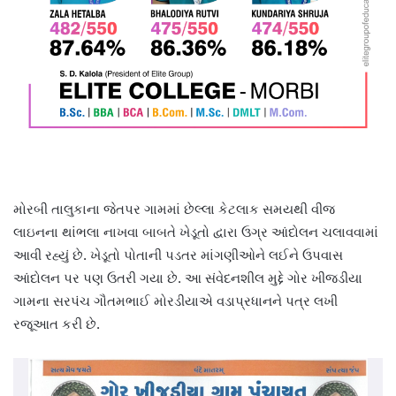
મોરબી તાલુકાના જેતપર ગામમાં છેલ્લા કેટલાક સમયથી વીજ
લાઇનના થાંભલા નાખવા બાબતે ખેડૂતો દ્વારા ઉગ્ર આંદોલન ચલાવવામાં
આવી રહ્યું છે. ખેડૂતો પોતાની પડતર માંગણીઓને લઈને ઉપવાસ
આંદોલન પર પણ ઉતરી ગયા છે. આ સંવેદનશીલ મુદ્દે ગોર ખીજડીયા
ગામના સરપંચ ગૌતમભાઈ મોરડીયાએ વડાપ્રધાનને પત્ર લખી
રજૂઆત કરી છે.