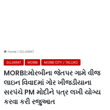
Home
/
GUJARAT
GUJARAT
MORBI
MORBI CITY / TALUKO
MORBI:મોરબીના જેતપર ગામે વીજ
લાઇન વિવાદમાં ગોર ખીજડીયાના
સરપંચે PM મોદીને પત્ર લખી યોગ્ય
કરવા કરી રજુઆત