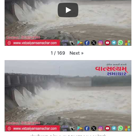
Next
»
1
/
169