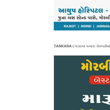
TANKARA:ટંકારાના પનારા ચેમ્બર્સમાં