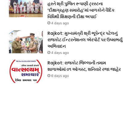
હસ્તે શ્રી પુજિત રૂપાણી ટ્રસ્ટના
‘દીક્ષાગ્રહણ સમારોહ’માં બાળકોને વૈદિક
વિધિથી શિક્ષણની દીક્ષા અપાઈ
4 days ago
Rajkot: મુખ્યમંત્રી શ્રી ભૂપેન્દ્ર પટેલનું
રાજકોટ ઈન્ટરનેશનલ એરપોર્ટ પર ઉષ્માભર્યું
અભિવાદન
4 days ago
Rajkot: રાજકોટ જિલ્લાની તમામ
શાળાઓમાં ૦૧ ઓગસ્ટ, શનિવારે રજા જાહેર
6 days ago