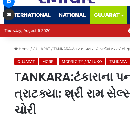
Share via Email
INTERNATIONAL
NATIONAL
GUJARAT
Thursday, August 6 2026
Home
/
GUJARAT
/
TANKARA:ટંકારાના પનારા ચેમ્બર્સમાં તસ્કરોનો ત્
GUJARAT
MORBI
MORBI CITY / TALUKO
TANKARA
TANKARA:ટંકારાના પનારા
ત્રાટક્યા: શ્રી રામ સે
ચોરી