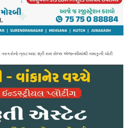
 તસ્કરોનો ત્રાટક્યા: શ્રી રામ સેલ્સ એજન્સીમાંથી તમાકુની ચોરી