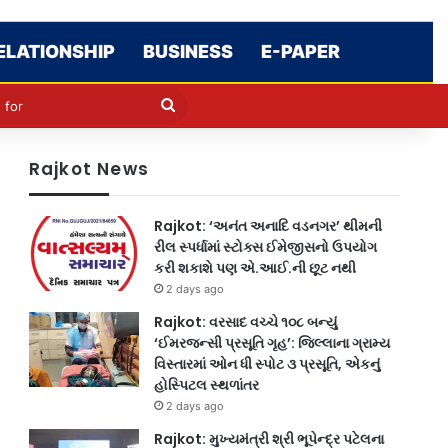
ELATIONSHIP
BUSINESS
E-PAPER
cle
kin
Search
for
Rajkot News
Rajkot: ‘અનંત અનાદિ વડનગર’ થીમની
રીલ સ્પર્ધામાં સ્ટોક્સ ઈમેજીસનો ઉપયોગ
કરી શકાશે પણ એ.આઈ.ની છૂટ નથી
2 days ago
Rajkot: વરસાદ વચ્ચે ૧૦૮ બન્યું
‘ઈમરજન્સી પ્રસૂતિ ગૃહ’: જિલ્લાના ગ્રામ્ય
વિસ્તારમાં ઓન ધી સ્પોટ ૩ પ્રસૂતિ, એકનું
હોસ્પિટલ સ્થળાંતર
2 days ago
Rajkot: મુખ્યમંત્રી શ્રી ભૂપેન્દ્ર પટેલના