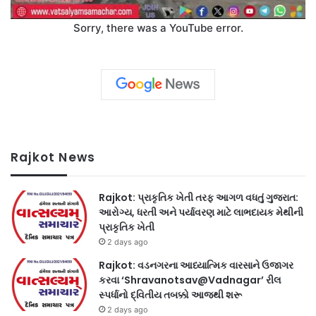
Sorry, there was a YouTube error.
Rajkot News
Rajkot: પ્રાકૃતિક ખેતી તરફ આગળ વધતું ગુજરાત:
આરોગ્ય, ધરતી અને પર્યાવરણ માટે લાભદાયક મેથીની
પ્રાકૃતિક ખેતી
2 days ago
Rajkot: વડનગરના આધ્યાત્મિક વારસાને ઉજાગર
કરવા ‘Shravanotsav@Vadnagar’ રીલ
સ્પર્ધાનો દ્વિતીય તબક્કો આજથી શરૂ
2 days ago