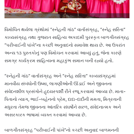
વિમોચિત થયેલા ગ્રંથોમાં “સ્નેહની ગાંઠ” વાર્તાસંગ્રહ, “સ્નેહ સરિતા”
કાવ્યસંગ્રહ તથા ગુજરાત સાહિત્ય અકાદમી પુરસ્કૃત બાળગીતસંગ્રહ
“પરીબાઈની પાંખે”ના કચ્છી અનુવાદનો સમાવેશ થાય છે. આ ઉપરાંત
અન્ય ૧૩ પુસ્તકોનું પણ વિમોચન કરવામાં આવ્યું હતું, જેના કારણે
સમગ્ર કાર્યક્રમ સાહિત્યના મહાકુંભ સમાન બની રહ્યો હતો.
“સ્નેહની ગાંઠ” વાર્તાસંગ્રહ અને “સ્નેહ સરિતા” કાવ્યસંગ્રહમાં
માનવીય સંબંધોની ઉષ્મા, લાગણીઓની ઊંડાઈ અને જીવનના
સંવેદનશીલ પ્રસંગોને હૃદયસ્પર્શી રીતે રજૂ કરવામાં આવ્યા છે. માતા-
પિતાનો ત્યાગ, ભાઈ-બહેનનો પ્રેમ, દાદા-દાદીની મમતા, મિત્રતાની
મધુરતા તેમજ જીવનના આંતરિક સંઘર્ષોને સરળ, સંવેદનાત્મક અને
અસરકારક ભાષામાં વ્યક્ત કરવામાં આવ્યા છે.
બાળગીતસંગ્રહ “પરીબાઈની પાંખે”નો કચ્છી અનુવાદ બાળમનની