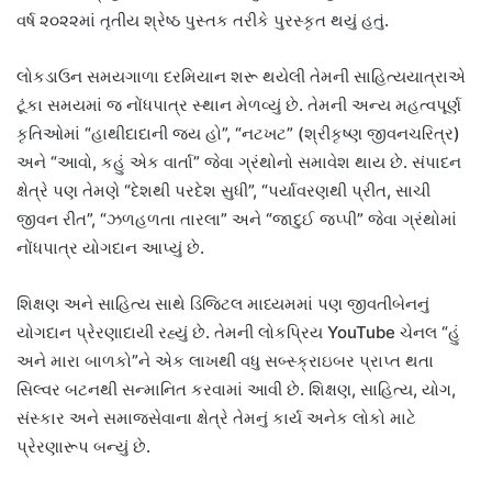
વર્ષ ૨૦૨૨માં તૃતીય શ્રેષ્ઠ પુસ્તક તરીકે પુરસ્કૃત થયું હતું.
લોકડાઉન સમયગાળા દરમિયાન શરૂ થયેલી તેમની સાહિત્યયાત્રાએ
ટૂંકા સમયમાં જ નોંધપાત્ર સ્થાન મેળવ્યું છે. તેમની અન્ય મહત્વપૂર્ણ
કૃતિઓમાં “હાથીદાદાની જય હો”, “નટખટ” (શ્રીકૃષ્ણ જીવનચરિત્ર)
અને “આવો, કહું એક વાર્તા” જેવા ગ્રંથોનો સમાવેશ થાય છે. સંપાદન
ક્ષેત્રે પણ તેમણે “દેશથી પરદેશ સુધી”, “પર્યાવરણથી પ્રીત, સાચી
જીવન રીત”, “ઝળહળતા તારલા” અને “જાદુઈ જપ્પી” જેવા ગ્રંથોમાં
નોંધપાત્ર યોગદાન આપ્યું છે.
શિક્ષણ અને સાહિત્ય સાથે ડિજિટલ માધ્યમમાં પણ જીવતીબેનનું
યોગદાન પ્રેરણાદાયી રહ્યું છે. તેમની લોકપ્રિય YouTube ચેનલ “હું
અને મારા બાળકો”ને એક લાખથી વધુ સબ્સ્ક્રાઇબર પ્રાપ્ત થતા
સિલ્વર બટનથી સન્માનિત કરવામાં આવી છે. શિક્ષણ, સાહિત્ય, યોગ,
સંસ્કાર અને સમાજસેવાના ક્ષેત્રે તેમનું કાર્ય અનેક લોકો માટે
પ્રેરણારૂપ બન્યું છે.