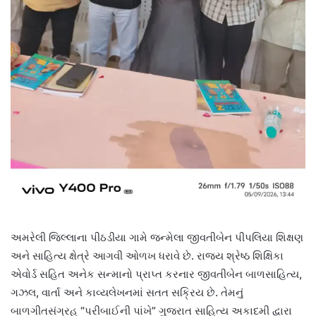
અમરેલી જિલ્લાના પીઠડીયા ગામે જન્મેલા જીવતીબેન પીપલિયા શિક્ષણ
અને સાહિત્ય ક્ષેત્રે આગવી ઓળખ ધરાવે છે. રાજ્ય શ્રેષ્ઠ શિક્ષિકા
એવોર્ડ સહિત અનેક સન્માનો પ્રાપ્ત કરનાર જીવતીબેન બાળસાહિત્ય,
ગઝલ, વાર્તા અને કાવ્યલેખનમાં સતત સક્રિય છે. તેમનું
બાળગીતસંગ્રહ “પરીબાઈની પાંખે” ગુજરાત સાહિત્ય અકાદમી દ્વારા