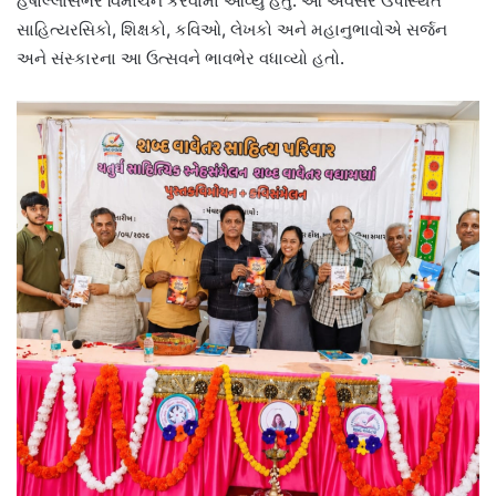
હર્ષોલ્લાસભેર વિમોચન કરવામાં આવ્યું હતું. આ અવસરે ઉપસ્થિત
સાહિત્યરસિકો, શિક્ષકો, કવિઓ, લેખકો અને મહાનુભાવોએ સર્જન
અને સંસ્કારના આ ઉત્સવને ભાવભેર વધાવ્યો હતો.