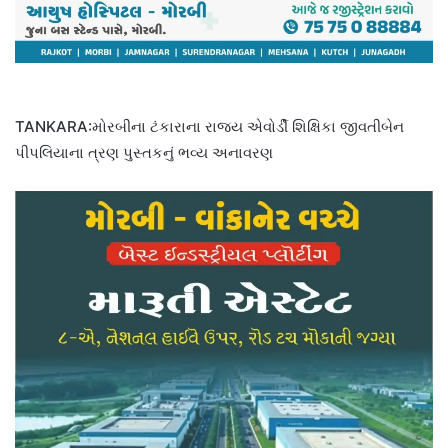
TANKARA:મોરબીના ટંકારાના રાજ્ય એવોર્ડી શિક્ષિકા જીવતીબેન
પીપલિયાના ત્રણ પુસ્તકનું ભવ્ય અનાવરણ