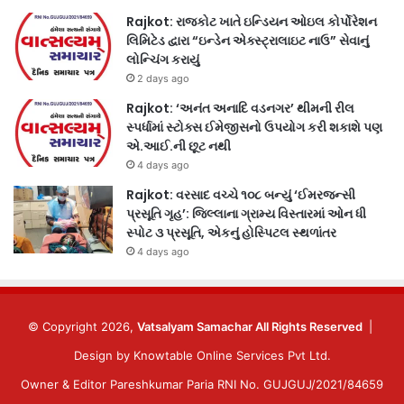
Rajkot: રાજકોટ ખાતે ઇન્ડિયન ઓઇલ કોર્પોરેશન
લિમિટેડ દ્વારા “ઇન્ડેન એક્સ્ટ્રાલાઇટ નાઉ” સેવાનું
લોન્ચિંગ કરાયું
2 days ago
Rajkot: ‘અનંત અનાદિ વડનગર’ થીમની રીલ
સ્પર્ધામાં સ્ટોક્સ ઈમેજીસનો ઉપયોગ કરી શકાશે પણ
એ.આઈ.ની છૂટ નથી
4 days ago
Rajkot: વરસાદ વચ્ચે ૧૦૮ બન્યું ‘ઈમરજન્સી
પ્રસૂતિ ગૃહ’: જિલ્લાના ગ્રામ્ય વિસ્તારમાં ઓન ધી
સ્પોટ ૩ પ્રસૂતિ, એકનું હોસ્પિટલ સ્થળાંતર
4 days ago
© Copyright 2026,
Vatsalyam Samachar All Rights Reserved
|
Design by
Knowtable Online Services Pvt Ltd.
Owner & Editor Pareshkumar Paria RNI No. GUJGUJ/2021/84659