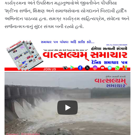
કાર્યક્રમના અંતે ઉપસ્થિત મહાનુભાવોએ જીવતીબેન પીપલિયા
‘શ્રી’ના સર્જન, શિક્ષણ અને સમાજસેવાના યોગદાનને બિરદાવી હાર્દિક
અભિનંદન પાઠવ્યા હતા. સમગ્ર કાર્યક્રમ સાહિત્યપ્રેમ, સંવેદના અને
સર્જનાત્મકતાનું સુંદર સંગમ બની રહ્યો હતો.