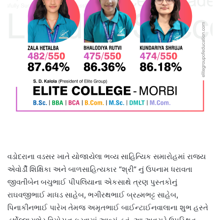
વડોદરાના વડસર ખાતે યોજાયેલા ભવ્ય સાહિત્યિક સમારોહમાં રાજ્ય
એવોર્ડી શિક્ષિકા અને બાળસાહિત્યકાર “શ્રી” નું ઉપનામ ધરાવતા
જીવતીબેન બચુભાઈ પીપલિયાના એકસાથે ત્રણ પુસ્તકોનું
રાઘવજીભાઈ માધડ સાહેબ, ભગીરથભાઈ બ્રહ્મભટ્ટ સાહેબ,
પિનાકીનભાઈ પારેખ તેમજ અમૃતભાઈ બાઈન્ટાઈનવાલાના શુભ હસ્તે