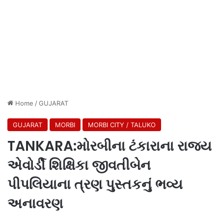
Home
/
GUJARAT
GUJARAT
MORBI
MORBI CITY / TALUKO
TANKARA:મોરબીના ટંકારાના રાજ્ય
એવોર્ડી શિક્ષિકા જીવતીબેન
પીપલિયાના ત્રણ પુસ્તકનું ભવ્ય
અનાવરણ