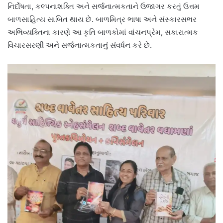
નિર્દોષતા, કલ્પનાશક્તિ અને સર્જનાત્મકતાને ઉજાગર કરતું ઉત્તમ
બાળસાહિત્ય સાબિત થાય છે. બાળમિત્ર ભાષા અને સંસ્કારસભર
અભિવ્યક્તિના કારણે આ કૃતિ બાળકોમાં વાંચનપ્રેમ, સકારાત્મક
વિચારસરણી અને સર્જનાત્મકતાનું સંવર્ધન કરે છે.