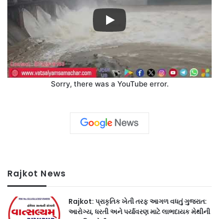
Sorry, there was a YouTube error.
Rajkot News
Rajkot: પ્રાકૃતિક ખેતી તરફ આગળ વધતું ગુજરાત:
આરોગ્ય, ધરતી અને પર્યાવરણ માટે લાભદાયક મેથીની