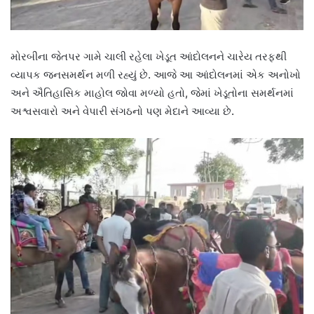
મોરબીના જેતપર ગામે ચાલી રહેલા ખેડૂત આંદોલનને ચારેય તરફથી
વ્યાપક જનસમર્થન મળી રહ્યું છે. આજે આ આંદોલનમાં એક અનોખો
અને ઐતિહાસિક માહોલ જોવા મળ્યો હતો, જેમાં ખેડૂતોના સમર્થનમાં
અશ્વસવારો અને વેપારી સંગઠનો પણ મેદાને આવ્યા છે.