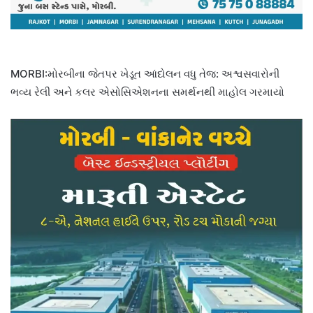
MORBI:મોરબીના જેતપર ખેડૂત આંદોલન વધુ તેજ: અશ્વસવારોની
ભવ્ય રેલી અને કલર એસોસિએશનના સમર્થનથી માહોલ ગરમાયો