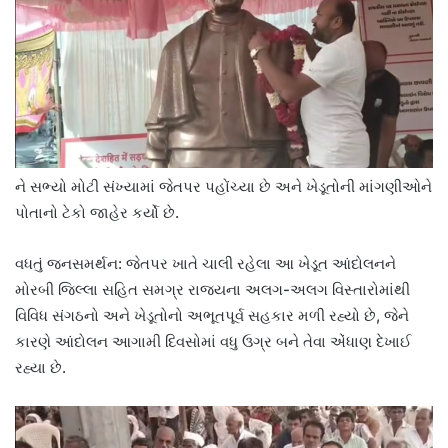
ને સભ્યો મોટી સંખ્યામાં જેતપર પહોંચ્યા છે અને ખેડૂતોની માંગણીઓને
પોતાનો ટેકો જાહેર કર્યો છે.
વધતું જનસમર્થન: જેતપર ખાતે ચાલી રહેલા આ ખેડૂત આંદોલનને
મોરબી જિલ્લા સહિત સમગ્ર રાજ્યના અલગ-અલગ વિસ્તારોમાંથી
વિવિધ સંગઠનો અને ખેડૂતોનો અભૂતપૂર્વ સહકાર મળી રહ્યો છે, જેને
કારણે આંદોલન આગામી દિવસોમાં વધુ ઉગ્ર બને તેવા એંધાણ દેખાઈ
રહ્યા છે.