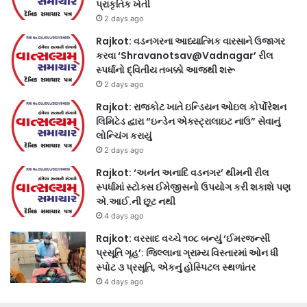
પ્રાકૃતિક ખેતી
2 days ago
Rajkot: વડનગરના આધ્યાત્મિક વારસાને ઉજાગર
કરવા ‘Shravanotsav@Vadnagar’ રીલ
સ્પર્ધાનો દ્વિતીય તબક્કો આજથી શરૂ
2 days ago
Rajkot: રાજકોટ ખાતે ઇન્ડિયન ઓઇલ કોર્પોરેશન
લિમિટેડ દ્વારા “ઇન્ડેન એક્સ્ટ્રાલાઇટ નાઉ” સેવાનું
લોન્ચિંગ કરાયું
2 days ago
Rajkot: ‘અનંત અનાદિ વડનગર’ થીમની રીલ
સ્પર્ધામાં સ્ટોક્સ ઈમેજીસનો ઉપયોગ કરી શકાશે પણ
એ.આઈ.ની છૂટ નથી
4 days ago
Rajkot: વરસાદ વચ્ચે ૧૦૮ બન્યું ‘ઈમરજન્સી
પ્રસૂતિ ગૃહ’: જિલ્લાના ગ્રામ્ય વિસ્તારમાં ઓન ધી
સ્પોટ ૩ પ્રસૂતિ, એકનું હોસ્પિટલ સ્થળાંતર
4 days ago