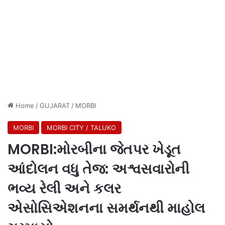
Home
/
GUJARAT
/
MORBI
MORBI
MORBI CITY / TALUKO
MORBI:મોરબીના જેતપર ખેડૂત
આંદોલન વધુ તેજ: અશ્વસવારોની
ભવ્ય રેલી અને કલર
એસોસિએશનના સમર્થનથી માહોલ