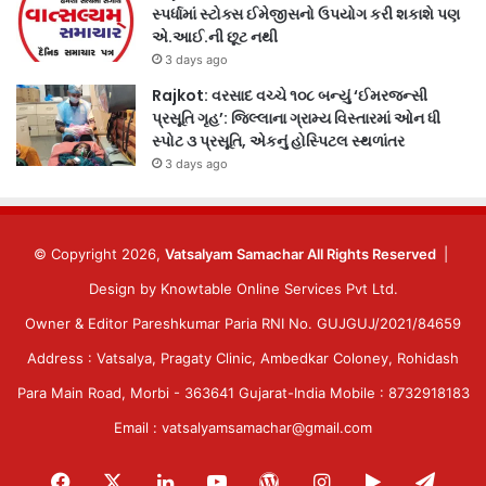
સ્પર્ધામાં સ્ટોક્સ ઈમેજીસનો ઉપયોગ કરી શકાશે પણ
એ.આઈ.ની છૂટ નથી
3 days ago
Rajkot: વરસાદ વચ્ચે ૧૦૮ બન્યું ‘ઈમરજન્સી
પ્રસૂતિ ગૃહ’: જિલ્લાના ગ્રામ્ય વિસ્તારમાં ઓન ધી
સ્પોટ ૩ પ્રસૂતિ, એકનું હોસ્પિટલ સ્થળાંતર
3 days ago
© Copyright 2026,
Vatsalyam Samachar All Rights Reserved
|
Design by
Knowtable Online Services Pvt Ltd.
Owner & Editor Pareshkumar Paria RNI No. GUJGUJ/2021/84659
Address : Vatsalya, Pragaty Clinic, Ambedkar Coloney, Rohidash
Para Main Road, Morbi - 363641 Gujarat-India Mobile : 8732918183
Email : vatsalyamsamachar@gmail.com
Facebook
X
LinkedIn
YouTube
WordPress
Instagram
Google
Tele