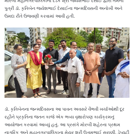
મોરબી મહાનગરપાલિકાના દંડક શ્રી જયેશભાઈ દેસાઈ દ્વારા તેમની
પુત્રી ડૉ. કૃતિબેન જયેશભાઈ દેસાઈના જન્મદિવસની અનોખી અને
ઉમદા રીતે ઉજવણી કરવામાં આવી હતી.
ડૉ. કૃતિબેનના જન્મદિવસના આ પાવન અવસરે વૈભવી ખર્ચાઓથી દૂર
રહીને પ્રકૃતિના જતન કાજે એક ભવ્ય વૃક્ષારોપણ કાર્યક્રમનું
આયોજન કરવામાં આવ્યું હતું. આ પ્રસંગે મોરબી શહેરના પ્રથમ
નાગરિક અને મહાનગરપાલિકાના મેયર શ્રી ઉત્તમભાઈ સુરાણી, ડેપ્યુટી