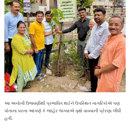
આ અનોખી ઉજવણીથી પ્રભાવિત થઈને ઉપસ્થિત નાગરિકોએ પણ
પોતાના ઘરના આંગણે કે જાહેર જગ્યાએ વૃક્ષો વાવવાની પ્રેરણા લીધી
હતી.