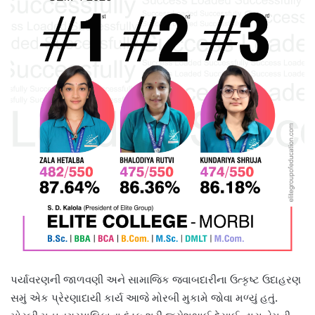
પર્યાવરણની જાળવણી અને સામાજિક જવાબદારીના ઉત્કૃષ્ટ ઉદાહરણ
સમું એક પ્રેરણાદાયી કાર્ય આજે મોરબી મુકામે જોવા મળ્યું હતું.