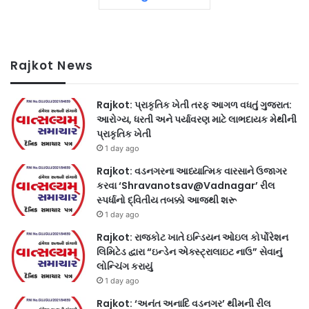
Rajkot News
Rajkot: પ્રાકૃતિક ખેતી તરફ આગળ વધતું ગુજરાત:
આરોગ્ય, ધરતી અને પર્યાવરણ માટે લાભદાયક મેથીની
પ્રાકૃતિક ખેતી
1 day ago
Rajkot: વડનગરના આધ્યાત્મિક વારસાને ઉજાગર
કરવા ‘Shravanotsav@Vadnagar’ રીલ
સ્પર્ધાનો દ્વિતીય તબક્કો આજથી શરૂ
1 day ago
Rajkot: રાજકોટ ખાતે ઇન્ડિયન ઓઇલ કોર્પોરેશન
લિમિટેડ દ્વારા “ઇન્ડેન એક્સ્ટ્રાલાઇટ નાઉ” સેવાનું
લોન્ચિંગ કરાયું
1 day ago
Rajkot: ‘અનંત અનાદિ વડનગર’ થીમની રીલ