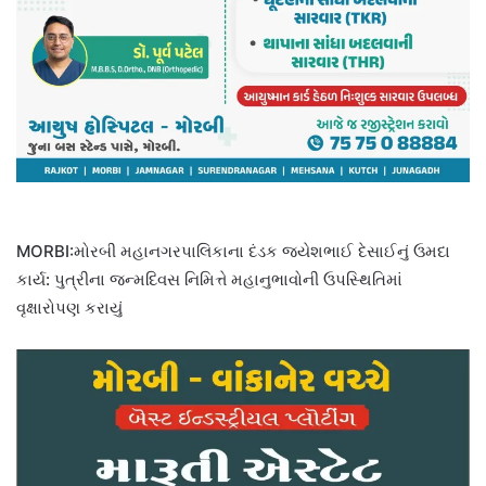
MORBI:મોરબી મહાનગરપાલિકાના દંડક જયેશભાઈ દેસાઈનું ઉમદા
કાર્ય: પુત્રીના જન્મદિવસ નિમિત્તે મહાનુભાવોની ઉપસ્થિતિમાં
વૃક્ષારોપણ કરાયું