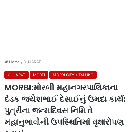
Home
/
GUJARAT
GUJARAT
MORBI
MORBI CITY / TALUKO
MORBI:મોરબી મહાનગરપાલિકાના
દંડક જયેશભાઈ દેસાઈનું ઉમદા કાર્ય:
પુત્રીના જન્મદિવસ નિમિત્તે
મહાનુભાવોની ઉપસ્થિતિમાં વૃક્ષારોપણ