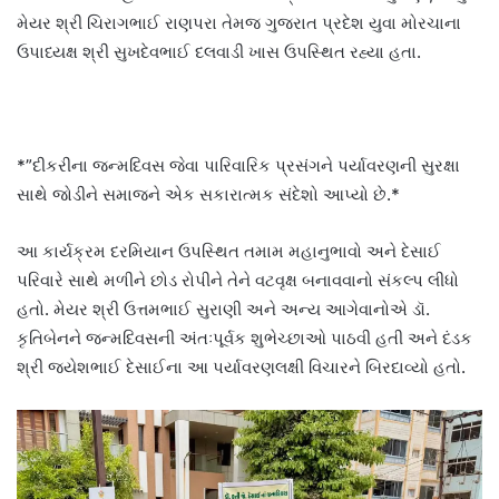
મેયર શ્રી ચિરાગભાઈ રાણપરા તેમજ ગુજરાત પ્રદેશ યુવા મોરચાના
ઉપાધ્યક્ષ શ્રી સુખદેવભાઈ દલવાડી ખાસ ઉપસ્થિત રહ્યા હતા.
*”દીકરીના જન્મદિવસ જેવા પારિવારિક પ્રસંગને પર્યાવરણની સુરક્ષા
સાથે જોડીને સમાજને એક સકારાત્મક સંદેશો આપ્યો છે.*
આ કાર્યક્રમ દરમિયાન ઉપસ્થિત તમામ મહાનુભાવો અને દેસાઈ
પરિવારે સાથે મળીને છોડ રોપીને તેને વટવૃક્ષ બનાવવાનો સંકલ્પ લીધો
હતો. મેયર શ્રી ઉત્તમભાઈ સુરાણી અને અન્ય આગેવાનોએ ડૉ.
કૃતિબેનને જન્મદિવસની અંતઃપૂર્વક શુભેચ્છાઓ પાઠવી હતી અને દંડક
શ્રી જયેશભાઈ દેસાઈના આ પર્યાવરણલક્ષી વિચારને બિરદાવ્યો હતો.