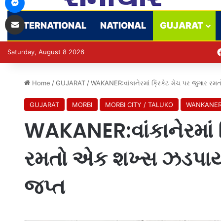
Share via Email
INTERNATIONAL
NATIONAL
GUJARAT
Saturday, August 8 2026
Home
/
GUJARAT
/
WAKANER:વાંકાનેરમાં ક્રિકેટ મેચ પર જુગાર રમ
GUJARAT
MORBI
MORBI CITY / TALUKO
WANKANE
WAKANER:વાંકાનેરમાં ક
રમતો એક શખ્સ ઝડપાયો:
જપ્ત