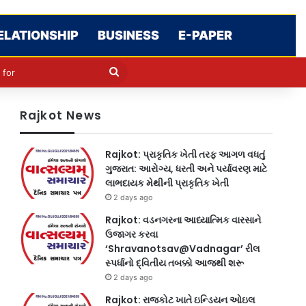
ELATIONSHIP
BUSINESS
E-PAPER
le
in
Search
for
Rajkot News
Rajkot: પ્રાકૃતિક ખેતી તરફ આગળ વધતું
ગુજરાત: આરોગ્ય, ધરતી અને પર્યાવરણ માટે
લાભદાયક મેથીની પ્રાકૃતિક ખેતી
2 days ago
Rajkot: વડનગરના આધ્યાત્મિક વારસાને
ઉજાગર કરવા
‘Shravanotsav@Vadnagar’ રીલ
સ્પર્ધાનો દ્વિતીય તબક્કો આજથી શરૂ
2 days ago
Rajkot: રાજકોટ ખાતે ઇન્ડિયન ઓઇલ