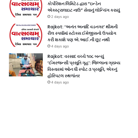
કોર્પોરેશન લિમિટેડ દ્વારા “ઇન્ડેન
એક્સ્ટ્રાલાઇટ નાઉ” સેવાનું લોન્ચિંગ કરાયું
2 days ago
Rajkot: ‘અનંત અનાદિ વડનગર’ થીમની
રીલ સ્પર્ધામાં સ્ટોક્સ ઈમેજીસનો ઉપયોગ
કરી શકાશે પણ એ.આઈ.ની છૂટ નથી
4 days ago
Rajkot: વરસાદ વચ્ચે ૧૦૮ બન્યું
‘ઈમરજન્સી પ્રસૂતિ ગૃહ’: જિલ્લાના ગ્રામ્ય
વિસ્તારમાં ઓન ધી સ્પોટ ૩ પ્રસૂતિ, એકનું
હોસ્પિટલ સ્થળાંતર
4 days ago