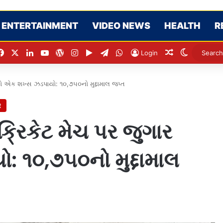
ENTERTAINMENT
VIDEO NEWS
HEALTH
R
Facebook
X
LinkedIn
YouTube
WordPress
Instagram
Google Play
Telegram
WhatsApp
Random Artic
Switch sk
Login
તો એક શખ્સ ઝડપાયો: ૧૦,૭૫૦નો મુદ્દામાલ જપ્ત
R
્રિકેટ મેચ પર જુગાર
 ૧૦,૭૫૦નો મુદ્દામાલ