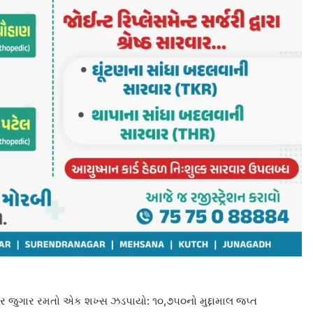
પર જુગાર રમતો એક શખ્સ ઝડપાયો: ૧૦,૭૫૦નો મુદ્દામાલ જપ્ત