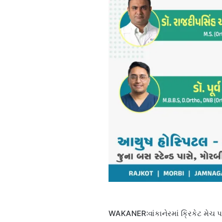
WAKANER:વાંકાનેરમાં ક્રિકેટ મેચ 