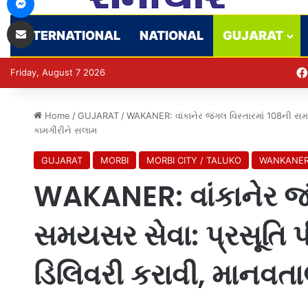
Share via Email
INTERNATIONAL
NATIONAL
GUJARAT
Friday, August 7 2026
Home
/
GUJARAT
/
WAKANER: વાંકાનેર જંગલ વિસ્તારમાં 108ની સમય
કામગીરીને સલામ
GUJARAT
MORBI
MORBI CITY / TALUKO
WANKANE
WAKANER: વાંકાનેર જં
સમયસર સેવા: પ્રસૂતિ પ
ડિલિવરી કરાવી, માનવત