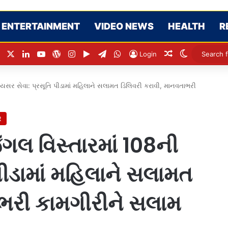
ENTERTAINMENT
VIDEO NEWS
HEALTH
R
Facebook
X
LinkedIn
YouTube
WordPress
Instagram
Google Play
Telegram
WhatsApp
Random Articl
Switch ski
Login
સર સેવા: પ્રસૂતિ પીડામાં મહિલાને સલામત ડિલિવરી કરાવી, માનવતાભરી
R
ગલ વિસ્તારમાં 108ની
ીડામાં મહિલાને સલામત
ાભરી કામગીરીને સલામ