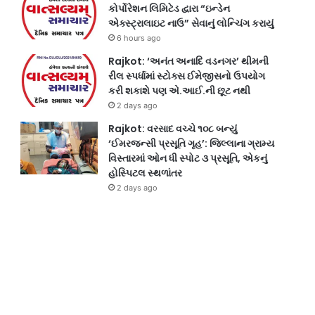
કોર્પોરેશન લિમિટેડ દ્વારા “ઇન્ડેન
એક્સ્ટ્રાલાઇટ નાઉ” સેવાનું લોન્ચિંગ કરાયું
6 hours ago
Rajkot: ‘અનંત અનાદિ વડનગર’ થીમની
રીલ સ્પર્ધામાં સ્ટોક્સ ઈમેજીસનો ઉપયોગ
કરી શકાશે પણ એ.આઈ.ની છૂટ નથી
2 days ago
Rajkot: વરસાદ વચ્ચે ૧૦૮ બન્યું
‘ઈમરજન્સી પ્રસૂતિ ગૃહ’: જિલ્લાના ગ્રામ્ય
વિસ્તારમાં ઓન ધી સ્પોટ ૩ પ્રસૂતિ, એકનું
હોસ્પિટલ સ્થળાંતર
2 days ago