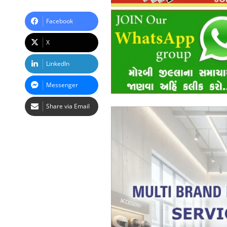
Facebook
X
LinkedIn
Messenger
Share via Email