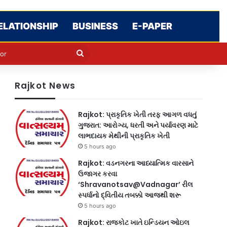
ELATIONSHIP
BUSINESS
E-PAPER
e
n
Search
for
Rajkot News
Rajkot: પ્રાકૃતિક ખેતી તરફ આગળ વધતું
ગુજરાત: આરોગ્ય, ધરતી અને પર્યાવરણ માટે
લાભદાયક મેથીની પ્રાકૃતિક ખેતી
5 hours ago
Rajkot: વડનગરના આધ્યાત્મિક વારસાને
ઉજાગર કરવા
‘Shravanotsav@Vadnagar’ રીલ
સ્પર્ધાનો દ્વિતીય તબક્કો આજથી શરૂ
5 hours ago
Rajkot: રાજકોટ ખાતે ઇન્ડિયન ઓઇલ