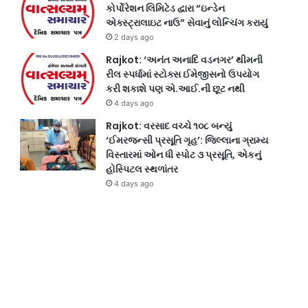
કોર્પોરેશન લિમિટેડ દ્વારા “ઇન્ડેન
એક્સ્ટ્રાલાઇટ નાઉ” સેવાનું લોન્ચિંગ કરાયું
2 days ago
Rajkot: ‘અનંત અનાદિ વડનગર’ થીમની
રીલ સ્પર્ધામાં સ્ટોક્સ ઈમેજીસનો ઉપયોગ
કરી શકાશે પણ એ.આઈ.ની છૂટ નથી
4 days ago
Rajkot: વરસાદ વચ્ચે ૧૦૮ બન્યું
‘ઈમરજન્સી પ્રસૂતિ ગૃહ’: જિલ્લાના ગ્રામ્ય
વિસ્તારમાં ઓન ધી સ્પોટ ૩ પ્રસૂતિ, એકનું
હોસ્પિટલ સ્થળાંતર
4 days ago