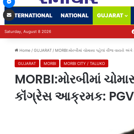
Share via Email
INTERNATIONAL
NATIONAL
GUJARAT
Saturday, August 8 2026
Home
/
GUJARAT
/
MORBI:મોરબીમાં ચોમાસા પહેલાં વીજ વાયરો અંગ
GUJARAT
MORBI
MORBI CITY / TALUKO
MORBI:મોરબીમાં ચોમાસા
કૉંગ્રેસ આક્રમક: PG