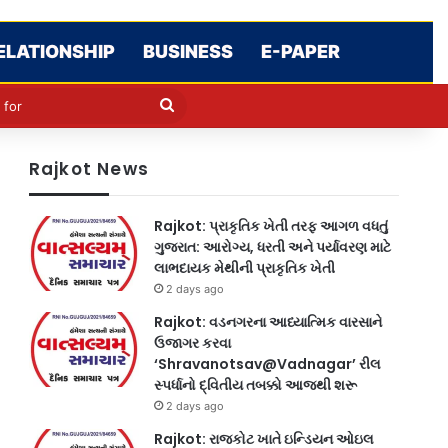
ELATIONSHIP
BUSINESS
E-PAPER
le
in
Search
for
Rajkot News
Rajkot: પ્રાકૃતિક ખેતી તરફ આગળ વધતું
ગુજરાત: આરોગ્ય, ધરતી અને પર્યાવરણ માટે
લાભદાયક મેથીની પ્રાકૃતિક ખેતી
2 days ago
Rajkot: વડનગરના આધ્યાત્મિક વારસાને
ઉજાગર કરવા
‘Shravanotsav@Vadnagar’ રીલ
સ્પર્ધાનો દ્વિતીય તબક્કો આજથી શરૂ
2 days ago
Rajkot: રાજકોટ ખાતે ઇન્ડિયન ઓઇલ