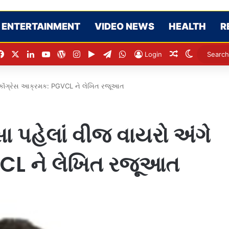
ENTERTAINMENT
VIDEO NEWS
HEALTH
R
Facebook
X
LinkedIn
YouTube
WordPress
Instagram
Google Play
Telegram
WhatsApp
Random Artic
Switch sk
Login
ે કૉંગ્રેસ આક્રમક: PGVCL ને લેખિત રજૂઆત
 પહેલાં વીજ વાયરો અંગે
VCL ને લેખિત રજૂઆત