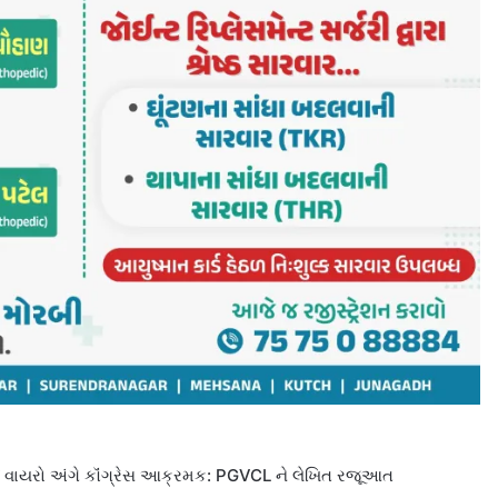
જ વાયરો અંગે કૉંગ્રેસ આક્રમક: PGVCL ને લેખિત રજૂઆત