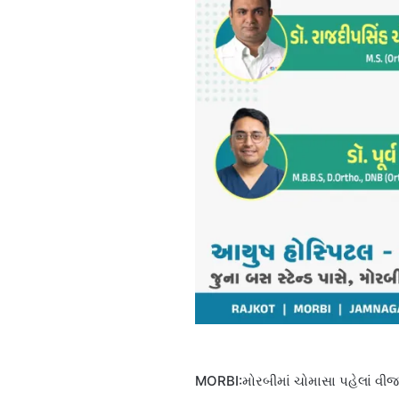
MORBI:મોરબીમાં ચોમાસા પહેલાં વી