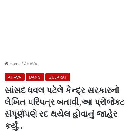
Home
/
AHAVA
AHAVA
DANG
GUJARAT
સાંસદ ધવલ પટેલે કેન્દ્ર સરકારનો
લેખિત પરિપત્ર બતાવી,આ પ્રોજેક્ટ
સંપૂર્ણપણે રદ થયેલ હોવાનું જાહેર
કર્યું..