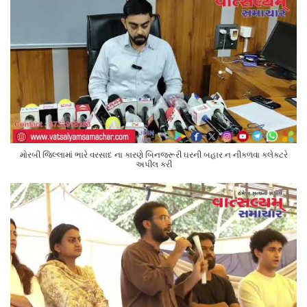
મોરબી જિલ્લામાં ભારે વરસાદ ના કારણે બિનજરૂરી ઘરની બહાર ન નીકળવા કલેક્ટરે
અપીલ કરી