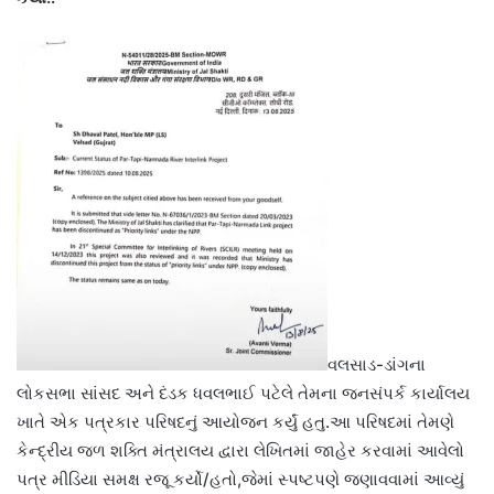
વલસાડ-ડાંગના
લોકસભા સાંસદ અને દંડક ધવલભાઈ પટેલે તેમના જનસંપર્ક કાર્યાલય
ખાતે એક પત્રકાર પરિષદનું આયોજન કર્યું હતુ.આ પરિષદમાં તેમણે
કેન્દ્રીય જળ શક્તિ મંત્રાલય દ્વારા લેખિતમાં જાહેર કરવામાં આવેલો
પત્ર મીડિયા સમક્ષ રજૂ કર્યો/હતો,જેમાં સ્પષ્ટપણે જણાવવામાં આવ્યું