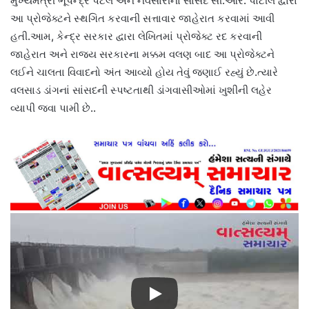
મુખ્યમંત્રી ભૂપેન્દ્ર પટેલ અને નવસારીના સાંસદ સી.આર. પાટીલ દ્વારા
આ પ્રોજેક્ટને સ્થગિત કરવાની સત્તાવાર જાહેરાત કરવામાં આવી
હતી.આમ, કેન્દ્ર સરકાર દ્વારા લેખિતમાં પ્રોજેક્ટ રદ કરવાની
જાહેરાત અને રાજ્ય સરકારના મક્કમ વલણ બાદ આ પ્રોજેક્ટને
લઈને ચાલતા વિવાદનો અંત આવ્યો હોય તેવું જણાઈ રહ્યું છે.ત્યારે
વલસાડ ડાંગનાં સાંસદની સ્પષ્ટતાથી ડાંગવાસીઓમાં ખુશીની લહેર
વ્યાપી જવા પામી છે..