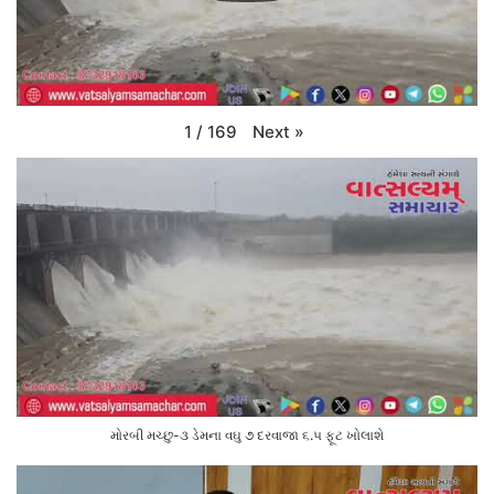
Next
»
1
/
169
મોરબી મચ્છુ-૩ ડેમના વઘુ ૭ દરવાજા ૬.૫ ફૂટ ખોલાશે