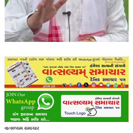
વાત્સલ્યમ સમાચાર