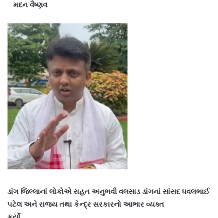
મદન વૈષ્ણવ
ડાંગ જિલ્લાનાં લોકોએ રાહત અનુભવી વલસાડ ડાંગનાં સાંસદ ધવલભાઈ
પટેલ અને રાજય તથા કેન્દ્ર સરકારનો આભાર વ્યક્ત
કર્યો..