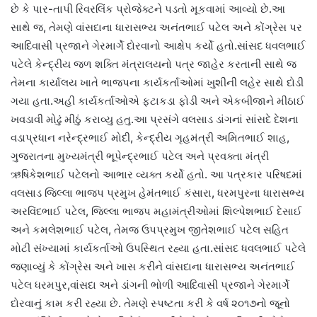
છે કે પાર-તાપી રિવરલિંક પ્રોજેક્ટને પડતો મૂકવામાં આવ્યો છે.આ
સાથે જ, તેમણે વાંસદાના ધારાસભ્ય અનંતભાઈ પટેલ અને કોંગ્રેસ પર
આદિવાસી પ્રજાને ગેરમાર્ગે દોરવાનો આક્ષેપ કર્યો હતો.સાંસદ ધવલભાઈ
પટેલે કેન્દ્રીય જળ શક્તિ મંત્રાલયનો પત્ર જાહેર કરતાની સાથે જ
તેમના કાર્યાલય ખાતે ભાજપના કાર્યકર્તાઓમાં ખુશીની લહેર સાથે દોડી
ગયા હતા.અહી કાર્યકર્તાઓએ ફટાકડા ફોડી અને એકબીજાને મીઠાઈ
ખવડાવી મોઢું મીઠું કરાવ્યુ હતુ.આ પ્રસંગે વલસાડ ડાંગનાં સાંસદે દેશના
વડાપ્રધાન નરેન્દ્રભાઈ મોદી, કેન્દ્રીય ગૃહમંત્રી અમિતભાઈ શાહ,
ગુજરાતના મુખ્યમંત્રી ભૂપેન્દ્રભાઈ પટેલ અને પ્રવક્તા મંત્રી
ઋષિકેશભાઈ પટેલનો આભાર વ્યક્ત કર્યો હતો. આ પત્રકાર પરિષદમાં
વલસાડ જિલ્લા ભાજપ પ્રમુખ હેમંતભાઈ કંસારા, ધરમપુરના ધારાસભ્ય
અરવિંદભાઈ પટેલ, જિલ્લા ભાજપ મહામંત્રીઓમાં શિલ્પેશભાઈ દેસાઈ
અને કમલેશભાઈ પટેલ, તેમજ ઉપપ્રમુખ જીતેશભાઈ પટેલ સહિત
મોટી સંખ્યામાં કાર્યકર્તાઓ ઉપસ્થિત રહ્યા હતા.સાંસદ ધવલભાઈ પટેલે
જણાવ્યું કે કોંગ્રેસ અને ખાસ કરીને વાંસદાના ધારાસભ્ય અનંતભાઈ
પટેલ ધરમપુર,વાંસદા અને ડાંગની ભોળી આદિવાસી પ્રજાને ગેરમાર્ગે
દોરવાનું કામ કરી રહ્યા છે. તેમણે સ્પષ્ટતા કરી કે વર્ષ ૨૦૧૭નો જૂનો