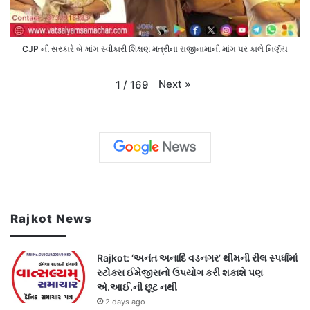
CJP ની સરકારે બે માંગ સ્વીકારી શિક્ષણ મંત્રીના રાજીનામાની માંગ પર કાલે નિર્ણય
Next
»
1
/
169
Rajkot News
Rajkot: ‘અનંત અનાદિ વડનગર’ થીમની રીલ સ્પર્ધામાં
સ્ટોક્સ ઈમેજીસનો ઉપયોગ કરી શકાશે પણ
એ.આઈ.ની છૂટ નથી
2 days ago