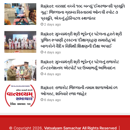
Rajkot: વરસાદ વચ્ચે ૧૦૮ બન્યું ‘ઈમરજન્સી પ્રસૂતિ
ગૃહ’: જિલ્લાના ગ્રામ્ય વિસ્તારમાં ઓન ધી સ્પોટ ૩
પ્રસૂતિ, એકનું હોસ્પિટલ સ્થળાંતર
2 days ago
Rajkot: મુખ્યમંત્રી શ્રી ભૂપેન્દ્ર પટેલના હસ્તે શ્રી
પુજિત રૂપાણી ટ્રસ્ટના ‘દીક્ષાગ્રહણ સમારોહ’માં
બાળકોને વૈદિક વિધિથી શિક્ષણની દીક્ષા અપાઈ
4 days ago
Rajkot: મુખ્યમંત્રી શ્રી ભૂપેન્દ્ર પટેલનું રાજકોટ
ઈન્ટરનેશનલ એરપોર્ટ પર ઉષ્માભર્યું અભિવાદન
4 days ago
Rajkot: રાજકોટ જિલ્લાની તમામ શાળાઓમાં ૦૧
ઓગસ્ટ, શનિવારે રજા જાહેર
6 days ago
© Copyright 2026,
Vatsalyam Samachar All Rights Reserved
|