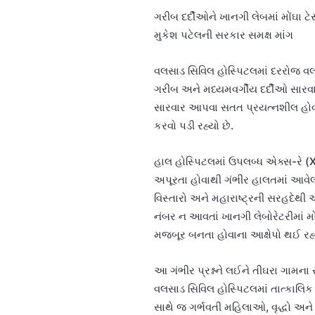
ગરીબ દર્દીઓને ખાનગી લેબમાં મોંઘા 
મુકેશ પટેલની સરકાર સમક્ષ માંગ
વલસાડ સિવિલ હોસ્પિટલમાં દરરોજ વલસ
ગરીબ અને મધ્યમવર્ગીય દર્દીઓ સારવાર 
સારવાર આપવા સતત પ્રયત્નશીલ હોવા 
કરવો પડી રહ્યો છે.
હાલ હોસ્પિટલમાં ઉપલબ્ધ એક્સ-રે (
અપૂરતા હોવાથી ગંભીર હાલતમાં આવેલ
વિસ્તારો અને મહારાષ્ટ્રની સરહદેથ
નંબર ન આવતાં ખાનગી લેબોરેટરીમાં મો
મજબૂર બનતા હોવાના આક્ષેપો થઈ રહ્ય
આ ગંભીર પ્રશ્નને લઈને તીઘરા ગામન
વલસાડ સિવિલ હોસ્પિટલમાં તાત્કાલિક
સાથે જ ગર્ભવતી મહિલાઓ, વૃદ્ધો અને 