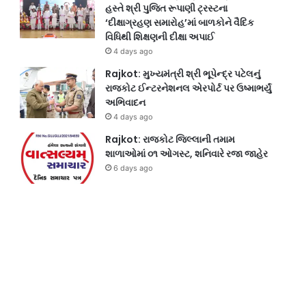
હસ્તે શ્રી પુજિત રૂપાણી ટ્રસ્ટના
‘દીક્ષાગ્રહણ સમારોહ’માં બાળકોને વૈદિક
વિધિથી શિક્ષણની દીક્ષા અપાઈ
4 days ago
Rajkot: મુખ્યમંત્રી શ્રી ભૂપેન્દ્ર પટેલનું
રાજકોટ ઈન્ટરનેશનલ એરપોર્ટ પર ઉષ્માભર્યું
અભિવાદન
4 days ago
Rajkot: રાજકોટ જિલ્લાની તમામ
શાળાઓમાં ૦૧ ઓગસ્ટ, શનિવારે રજા જાહેર
6 days ago