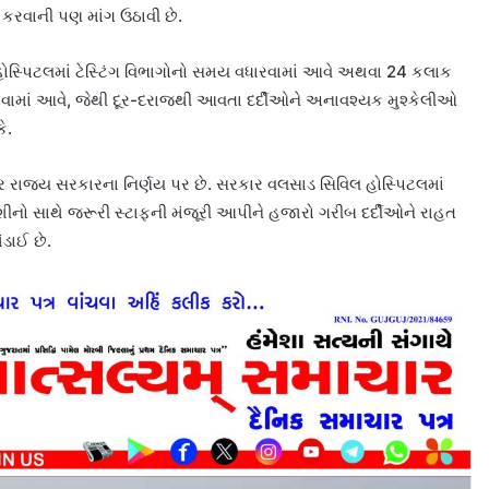
કરવાની પણ માંગ ઉઠાવી છે.
ે હોસ્પિટલમાં ટેસ્ટિંગ વિભાગોનો સમય વધારવામાં આવે અથવા 24 કલાક
રવામાં આવે, જેથી દૂર-દરાજથી આવતા દર્દીઓને અનાવશ્યક મુશ્કેલીઓ
ે.
ર રાજ્ય સરકારના નિર્ણય પર છે. સરકાર વલસાડ સિવિલ હોસ્પિટલમાં
શીનો સાથે જરૂરી સ્ટાફની મંજૂરી આપીને હજારો ગરીબ દર્દીઓને રાહત
ંડાઈ છે.