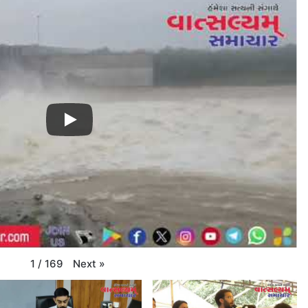
Next
»
1
/
169