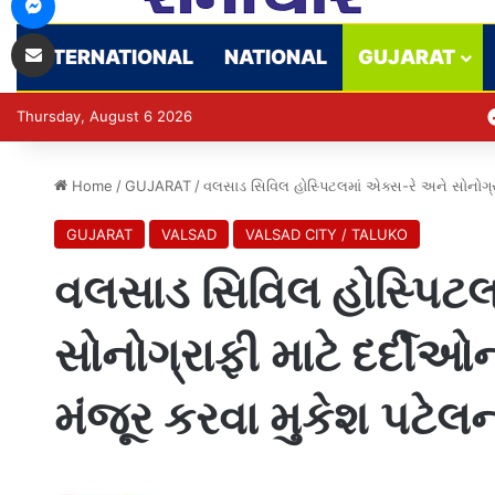
Share via Email
INTERNATIONAL
NATIONAL
GUJARAT
Thursday, August 6 2026
Home
/
GUJARAT
/
વલસાડ સિવિલ હોસ્પિટલમાં એક્સ-રે અને સોનોગ્રા
GUJARAT
VALSAD
VALSAD CITY / TALUKO
વલસાડ સિવિલ હોસ્પિટલ
સોનોગ્રાફી માટે દર્દીઓ
મંજૂર કરવા મુકેશ પટે