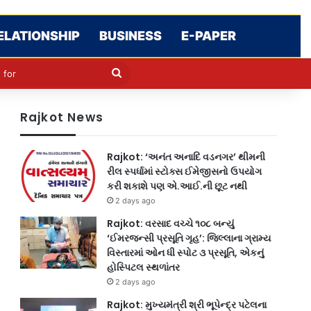
ELATIONSHIP
BUSINESS
E-PAPER
cle
kin
Search
for
Rajkot News
Rajkot: ‘અનંત અનાદિ વડનગર’ થીમની
રીલ સ્પર્ધામાં સ્ટોક્સ ઈમેજીસનો ઉપયોગ
કરી શકાશે પણ એ.આઈ.ની છૂટ નથી
2 days ago
Rajkot: વરસાદ વચ્ચે ૧૦૮ બન્યું
‘ઈમરજન્સી પ્રસૂતિ ગૃહ’: જિલ્લાના ગ્રામ્ય
વિસ્તારમાં ઓન ધી સ્પોટ ૩ પ્રસૂતિ, એકનું
હોસ્પિટલ સ્થળાંતર
2 days ago
Rajkot: મુખ્યમંત્રી શ્રી ભૂપેન્દ્ર પટેલના