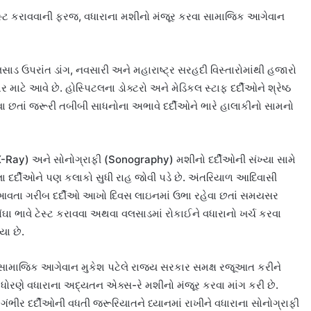
ટેસ્ટ કરાવવાની ફરજ, વધારાના મશીનો મંજૂર કરવા સામાજિક આગેવાન
ાડ ઉપરાંત ડાંગ, નવસારી અને મહારાષ્ટ્ર સરહદી વિસ્તારોમાંથી હજારો
માટે આવે છે. હોસ્પિટલના ડોક્ટરો અને મેડિકલ સ્ટાફ દર્દીઓને શ્રેષ્ઠ
છતાં જરૂરી તબીબી સાધનોના અભાવે દર્દીઓને ભારે હાલાકીનો સામનો
X-Ray) અને સોનોગ્રાફી (Sonography) મશીનો દર્દીઓની સંખ્યા સામે
ા દર્દીઓને પણ કલાકો સુધી રાહ જોવી પડે છે. અંતરિયાળ આદિવાસી
ી આવતા ગરીબ દર્દીઓ આખો દિવસ લાઇનમાં ઉભા રહેવા છતાં સમયસર
ંઘા ભાવે ટેસ્ટ કરાવવા અથવા વલસાડમાં રોકાઈને વધારાનો ખર્ચ કરવા
ા છે.
ા સામાજિક આગેવાન મુકેશ પટેલે રાજ્ય સરકાર સમક્ષ રજૂઆત કરીને
 ધોરણે વધારાના અદ્યતન એક્સ-રે મશીનો મંજૂર કરવા માંગ કરી છે.
ગંભીર દર્દીઓની વધતી જરૂરિયાતને ધ્યાનમાં રાખીને વધારાના સોનોગ્રાફી