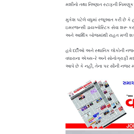
મશીનો તથા નિષ્ણાત સ્ટાફની નિમણૂક 
મુકેશ પટેલે વધુમાં રજૂઆત કરી છે ક
ઇમરજન્સી ડાયગ્નોસ્ટિક સેવા શરૂ ક
અને આર્થિક બોજમાંથી રાહત મળી શક
હવે દર્દીઓ અને સ્થાનિક લોકોની નજ
વધારાના એક્સ-રે અને સોનોગ્રાફી મ
આપે છે કે નહીં, તેના પર સૌની નજર મ