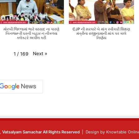
મોરબી જિલ્લામાં ભારે વરસાદ ના કારણે
CJP ની સરકારે બે માંગ સ્વીકારી શિક્ષણ
બિનજરૂરી ઘરની બહાર ન નીકળવા
મંત્રીના રાજીનામાની માંગ પર કાલે
કલેક્ટરે અપીલ કરી
નિર્ણય
Next
»
1
/
169
6,
Vatsalyam Samachar All Rights Reserved
| Design by
Knowtable Online