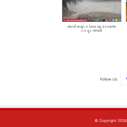
મોરબી મચ્છુ-૩ ડેમના વઘુ ૭ દરવાજા
૬.૫ ફૂટ ખોલાશે
Follow Us
© Copyright 202