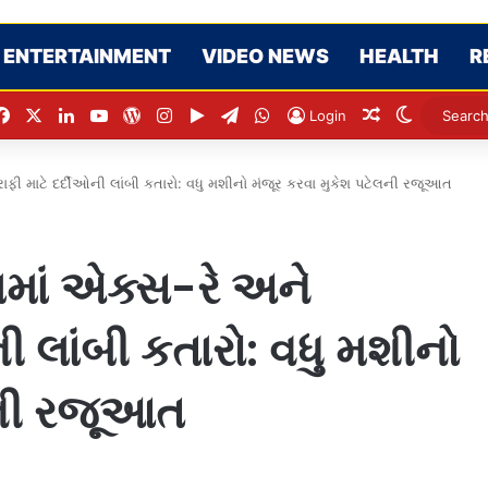
ENTERTAINMENT
VIDEO NEWS
HEALTH
R
Facebook
X
LinkedIn
YouTube
WordPress
Instagram
Google Play
Telegram
WhatsApp
Random Arti
Switch s
Login
ફી માટે દર્દીઓની લાંબી કતારો: વધુ મશીનો મંજૂર કરવા મુકેશ પટેલની રજૂઆત
માં એક્સ-રે અને
ની લાંબી કતારો: વધુ મશીનો
લની રજૂઆત