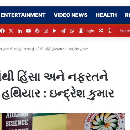
ENTERTAINMENT
VIDEO NEWS
HEALTH
R
Facebook
X
LinkedIn
YouTube
WordPress
Instagram
Google Play
Telegram
WhatsApp
Random Arti
Switch s
Login
રતને નાબૂદ કરવાનું સૌથી મોટું હથિયાર : ઇન્દ્રેશ કુમાર
ંથી હિંસા અને નફરતને
 હથિયાર : ઇન્દ્રેશ કુમાર