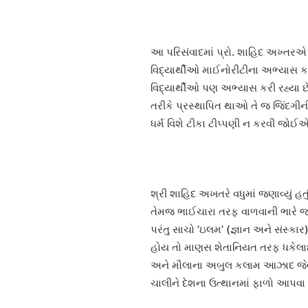
આ પરિસંવાદમાં પ્રો. શાહિદ અખ્તરએ જ
વિદ્યાર્થીઓ માઈનોરીટીના અભ્યાસ કર
વિદ્યાર્થીઓ પણ અભ્યાસ કરી રહ્યા છ
તરીકે પ્રસ્થાપિત થાઓ તે જ જિંદગી
ધર્મ વિશે ટીકા ટીપ્પણી ન કરવી જોઈએ ત
શ્રી શાહિદ અખતરે વધુમાં જણાવ્યું હ
તેમજ ભાઈચારા તરફ વાળવાની ભારે જરૂ
પરંતુ સાચો ‘ઇલમ’ (જ્ઞાન અને સંસ્કા
હોય તો માણસ શેતાનિયત તરફ ધકેલાઈ
અને મૌલાના અબુલ કલામ આઝાદ જેવા રા
ચાલીને દેશના ઉત્થાનમાં ફાળો આપવા આ