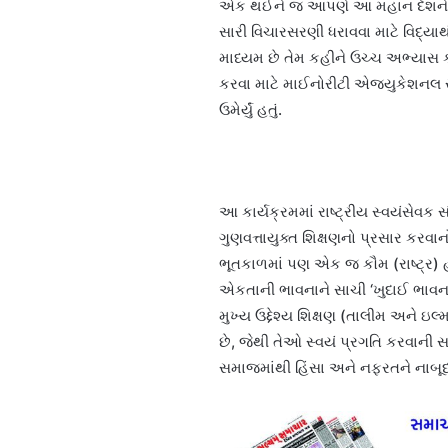
એક થઈને જ આપણે આ મહાન દેશને 
સારી વિચારસરણી ધરાવવા માટે વિદ્યા
માધ્યમ છે તેમ કહીને ઉચ્ચ અભ્યાસ કર
કરવા માટે માઈનોરીટી એજ્યુકેશનલ 
ઉમેર્યું હતું.
આ કાર્યક્રમમાં રાષ્ટ્રીય સ્વયંસેવક સ
ગુણવત્તાયુક્ત શિક્ષણનો પ્રસાર કરવાન
ભૂતકાળમાં પણ એક જ કૌમ (રાષ્ટ્ર
એકતાની ભાવનાને સાચી ‘ખુદાઈ ભાવના’ 
મુખ્ય ઉદ્દેશ્ય શિક્ષણ (તાલીમ અને ઇ
છે, જેથી તેઓ સ્વયં પ્રગતિ કરવાની
સમાજમાંથી હિંસા અને નફરતને નાબૂદ ક