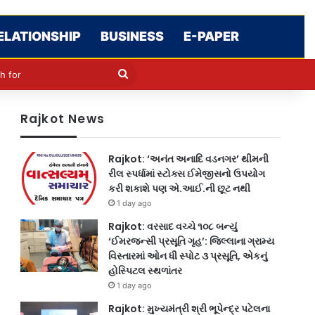
ELATIONSHIP
BUSINESS
E-PAPER
cle
kin
Search
for
Rajkot News
Rajkot: ‘અનંત અનાદિ વડનગર’ થીમની
રીલ સ્પર્ધામાં સ્ટોક્સ ઈમેજીસનો ઉપયોગ
કરી શકાશે પણ એ.આઈ.ની છૂટ નથી
1 day ago
Rajkot: વરસાદ વચ્ચે ૧૦૮ બન્યું
‘ઈમરજન્સી પ્રસૂતિ ગૃહ’: જિલ્લાના ગ્રામ્ય
વિસ્તારમાં ઓન ધી સ્પોટ ૩ પ્રસૂતિ, એકનું
હોસ્પિટલ સ્થળાંતર
1 day ago
Rajkot: મુખ્યમંત્રી શ્રી ભૂપેન્દ્ર પટેલના