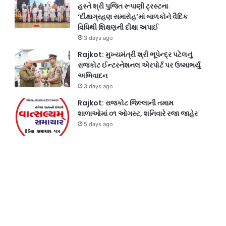
હસ્તે શ્રી પુજિત રૂપાણી ટ્રસ્ટના
‘દીક્ષાગ્રહણ સમારોહ’માં બાળકોને વૈદિક
વિધિથી શિક્ષણની દીક્ષા અપાઈ
3 days ago
Rajkot: મુખ્યમંત્રી શ્રી ભૂપેન્દ્ર પટેલનું
રાજકોટ ઈન્ટરનેશનલ એરપોર્ટ પર ઉષ્માભર્યું
અભિવાદન
3 days ago
Rajkot: રાજકોટ જિલ્લાની તમામ
શાળાઓમાં ૦૧ ઓગસ્ટ, શનિવારે રજા જાહેર
5 days ago