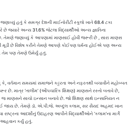
ણાવ્યું હતું કે સમગ્ર દેશની માઈનોરીટી સ્કૂલો ખાતે 68.4 ટકા
ે છે જ્યારે અન્ય 31.6% જેટલા વિદ્યાર્થીઓ અન્ય જ્ઞાતિના
ે. તેમણે જણાવ્યું કે આપણામાં માણસાઈ હોવી જરૂરી છે , સારા માણસ
ની મૂડી છે વિશેષ કરીને તેમણે આપણે કોઈપણ ધર્મના હોઈએ પણ અન્ય
ેમ પણ તેમણે ઉમેર્યું હતું.
તું કે, વર્તમાન સમયમાં સમાજને કટ્ટરતા અને નફરતથી બચાવીને મહોબ્બત
ર છે. માત્ર ‘તાલીમ’ (ઔપચારિક શિક્ષણ) માણસને રસ્તો બતાવે છે,
ર) જ માણસને સાચો ઇન્સાન બનાવે છે. જો શિક્ષણ સાથે ઇન્સાનિયત ન
 જાય છે. તેમણે ડૉ. એ.પી.જે. અબ્દુલ કલામ, સર સૈયદ અહમદ ખાન
ષ્ટ્રના આદર્શોનું ઉદાહરણ આપીને વિદ્યાર્થીઓને ‘કલામ’ના માર્ગે
હવાન કર્યું હતું.