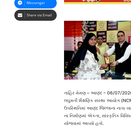
Messenger
Share via Email
તાહિર મેમણ – આણંદ – 06/07/2026 –
લઘુમતી શૈક્ષણિક સંસ્થા આયોગ (NCMEI
ઉપસ્થિતિમાં આણંદ જિલ્લાના નાપા ખ
ના નિર્માણમાં એકતા, સાંસ્કૃતિક વિવ
યોજવામાં આવ્યો હતો.