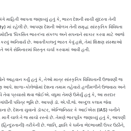
ંગે માહિતી આપતા જણાવ્યું હતું કે, ભારત દેશની સાચી સુંદરતા તેની
ty) માં રહેલી છે. આપણા દેશની ઓળખ તેની સમૃદ્ધ સાંસ્કૃતિક વિવિધતા
ાઈ મોદીના ‘વિકસિત ભારત’ના સંકલ્પ અને સપનાને સાકાર કરવા માટે આજે
ન કરવું અનિવાર્ય છે. આવતીકાલનું ભારત કેવું હશે, તેમાં શિક્ષણ સંસ્થાઓ
તે અંગે સેમિનારમાં વિસ્તૃત ચર્ચા કરવામાં આવી હતી.
ઓને આહવાન કર્યું હતું કે, તેઓ માત્ર સાંસ્કૃતિક વિવિધતાની ઉજવણી જ
ો પણ આપે. શાળા-કોલેજોમાં દેશના તમામ તહેવારો હળીમળીને ઉજવાય અને
ેવા પ્રયાસો થવા જોઈએ. વધુમા તેમણે ઉમેર્યું હતું કે, આ સરદાર
ાંધીની પવિત્ર ભૂમિ છે. આપણે ડૉ. એ.પી.જે. અબ્દુલ કલામ જેવા
ાના છે. દેશના યુવાનો ડૉક્ટર, એન્જિનિયર કે આઈએસ (IAS) બનીને
માર્ગે ચાલે તે જ સાચો રસ્તો છે. તેમણે ભારપૂર્વક જણાવ્યું હતું કે, આપણી
ન્દુસ્તાની) તરીકેની છે. જાતિ, જ્ઞાતિ કે ધર્મના ભેદભાવથી ઉપર ઉઠીને,