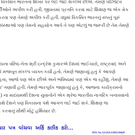
વિકસિત ભારતના શિખર પર લઈ જઈ શકીએ છીએ. તેમણે પોઝિટિવ
ર્થીઓને અપીલ કરી હતી. જીવનમાં પ્રગતિ કરવા માટે શિક્ષણ જ એક મેક
વા પણ તેમણે અપીલ કરી હતી. વધુમાં વિકસિત ભારતનું સપનું પૂરું
સંસ્થાઓ પણ તેમનો સહયોગ આપે તે પણ એટલું જ જરૂરી છે તેમ તેમણે
ંઘના વરિષ્ઠ નેતા શ્રી ઇન્દ્રેશ કુમારએ દેશમાં ભાઈચારો, રાષ્ટ્રવાદ અને
ો મજબૂત સંકલ્પ વ્યક્ત કર્યો હતો. તેમણે જણાવ્યું હતું કે આપણે
) હતા, આજે પણ એક છીએ અને ભવિષ્યમાં પણ એક જ રહીશું. તેમણે આ
ગણાવી હતી. તેમણે ભારપૂર્વક જણાવ્યું હતું કે, આજના કાર્યક્રમનો
લ્મ) ના માધ્યમથી દેશના યુવાનોને એક શ્રેષ્ઠ ભારતીય નાગરિક બનાવવાનો
 સાથે દેશને પણ વિકાસના પંથે આગળ લઈ જઈ શકે. શિક્ષણ જ
રવાનું સૌથી મોટું હથિયાર છે.