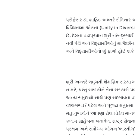
પ્રોફેસર ડૉ. શાહિદ અખ્તરે સેમિનાર અ
વિવિધતામાં એકતા (Unity in Diversi
છે. દેશના વડાપ્રધાન શ્રી નરેન્દ્રભ
નવી પેઢી અને વિદ્યાર્થીઓનું માર્ગદર્શ
અને વિદ્યાર્થીઓનો શું ફાળો હોઈ શકે 
શ્રી અખ્તરે લઘુમતી શૈક્ષણિક સંસ્થા
ન કરે, પરંતુ બાળકોને તેના સંસ્કાર
અન્ય સમુદાયો સાથે પણ સદભાવના વધે ત
વલ્લભભાઈ પટેલ અને પૂજ્ય મહાત્મા ગ
મહાનુભાવોને આપણા રોલ મોડેલ માનવ
કલામ સાહેબના બતાવેલા રાષ્ટ્ર સેવાના 
પ્રથમ અને સર્વોચ્ચ ઓળખ ‘ભારતીય’ (હિ