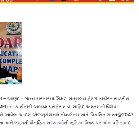
 આણંદ – ભારત સરકારના શિક્ષણ મંત્રાલય હેઠળ કાર્યરત રાષ્ટ્રીય
) ના કાર્યકારી અધ્યક્ષ પ્રોફેસર ડૉ. શાહિદ અખ્તર ની વિશેષ
ાતે આવેલા આદર્શ એજ્યુકેશનલ કોમ્પ્લેક્સ ખાતે ‘વિકસિત ભારત@2047
િધતા અને લઘુમતી શૈક્ષણિક સંસ્થાઓની ભૂમિકા’ વિષય પર એક પરિ સંવાદ