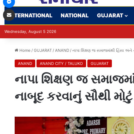
Share via Email
INTERNATIONAL
NATIONAL
GUJARAT
Wednesday, August 5 2026
Home
/
GUJARAT
/
ANAND
/
નાપા શિક્ષણ જ સમાજમાંથી હિંસા અને નફ
ANAND
ANAND CITY / TALUKO
GUJARAT
નાપા શિક્ષણ જ સમાજમા
નાબૂદ કરવાનું સૌથી મોટું