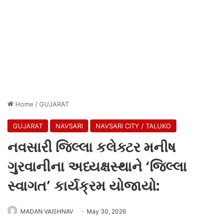
Home
/
GUJARAT
GUJARAT
NAVSARI
NAVSARI CITY / TALUKO
નવસારી જિલ્લા કલેક્ટર મનીષ
ગુરવાનીના અધ્યક્ષસ્થાને ‘જિલ્લા
સ્વાગત’ કાર્યક્રમ યોજાયો:
MADAN VAISHNAV
May 30, 2026