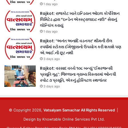
1 day ago
Rajkot: રાજકોટ ખાતે ઇન્ડિયન ઓઇલ કોર્પોરેશન
લિમિટેડ દ્વારા “ઇન્ડેન એક્સ્ટ્રાલાઇટ નાઉ” સેવાનું
લોન્ચિંગ કરાયું
1 day ago
Rajkot: ‘અનંત અનાદિ વડનગર’ થીમની રીલ
સ્પર્ધામાં સ્ટોક્સ ઈમેજીસનો ઉપયોગ કરી શકાશે પણ
એ.આઈ.ની છૂટ નથી
3 days ago
Rajkot: વરસાદ વચ્ચે ૧૦૮ બન્યું ‘ઈમરજન્સી
પ્રસૂતિ ગૃહ’: જિલ્લાના ગ્રામ્ય વિસ્તારમાં ઓન ધી
સ્પોટ ૩ પ્રસૂતિ, એકનું હોસ્પિટલ સ્થળાંતર
3 days ago
© Copyright 2026,
Vatsalyam Samachar All Rights Reserved
|
Design by
Knowtable Online Services Pvt Ltd.