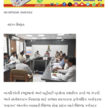
વાત્સલયમ સમાચાર
મદન વૈષ્ણવ
નાગરિકોની રજૂઆતો અને વહીવટી પ્રશ્નોના સ્થાનિક સ્તરે જ ઝડપી
અને સંતોષકારક નિવારણ માટે રાજ્ય સરકારના ફ્લેગશિપ કાર્યક્રમ
‘સ્વાગત’ અંતર્ગત નવસારી જિલ્લા સેવા સદન ખાતે જિલ્લા કલેક્ટર