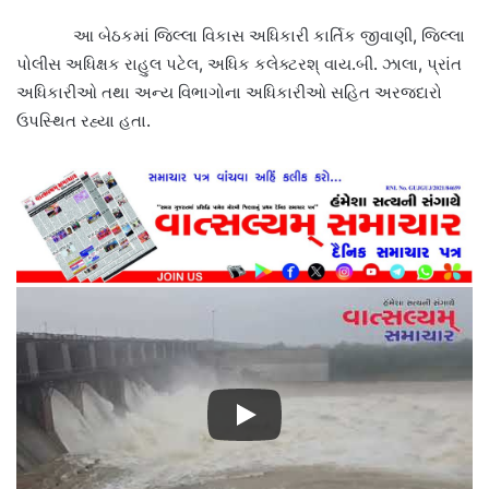
આ બેઠકમાં જિલ્લા વિકાસ અધિકારી કાર્તિક જીવાણી, જિલ્લા
પોલીસ અધિક્ષક રાહુલ પટેલ, અધિક કલેક્ટરશ્ વાય.બી. ઝાલા, પ્રાંત
અધિકારીઓ તથા અન્ય વિભાગોના અધિકારીઓ સહિત અરજદારો
ઉપસ્થિત રહ્યા હતા.