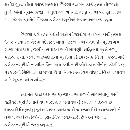
મનીષ ગુરવાનીના અધ્યક્ષસ્થાને જિલ્લા સ્વાગત કાર્યક્રમ યોજાયો
હતો. જેમાં ગ્રામ્યકક્ષા, તાલુકાકક્ષાએ નિરાકરણ ન આવ્યા હોય તેવા
૧૭
જેટલા પ્રશ્નોને જિલ્લા કલેકટરશ્રીએ રૂબરૂ સાંભળ્યા હતા.
જિલ્લા કલેકટર કચેરી ખાતે યોજાયેલા સ્વાગત કાર્યક્રમમાં
ઉમર આધારિત ગેરકાયદેસર દબાણ , રસ્તા -આંગળવાડી -પ્રાથમિક
શાળા બાંધકામ , જમીન સંપાદન અને માપણી
સહિતના પ્રશ્નો રજૂ
કરાયા હતા. જેમાં અરજદારોના પ્રશ્નોનો સંતોષજનક નિકાલ કરવા માટે
કલેક્ટરશ્રીએ સંબંધિત વિભાગના અધિકારીઓને કામગીરીમાં કોઈ પણ
પ્રકારની શિથિલતા દાખવ્યા વિના, નિયત સમયમર્યાદામાં નિકાલ લાવવા
માટે સૂચનાઓ કર્યા હતા.
સ્વાગત કાર્યક્રમ એ પ્રજાના અવાજને સાંભળવાનું અને
વહીવટી પ્રક્રિયાને વધુ પારદર્શક બનાવવાનું સશક્ત માધ્યમ છે.
સરકારી નિર્ણયોનું ચુસ્ત પાલન થાય અને અરજદારોને ન્યાય મળે તે
તમામ અધિકારીઓની પ્રાથમિક જવાબદારી છે એમ જિલ્લા
કલેક્ટરશ્રીએ જણાવ્યું હતું.