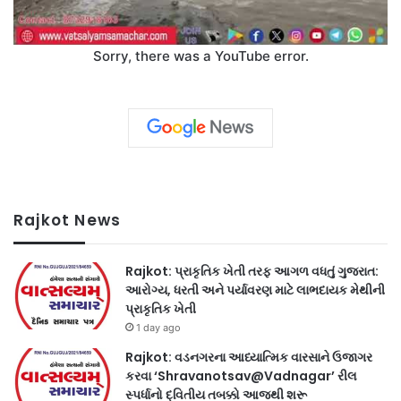
Sorry, there was a YouTube error.
Rajkot News
Rajkot: પ્રાકૃતિક ખેતી તરફ આગળ વધતું ગુજરાત:
આરોગ્ય, ધરતી અને પર્યાવરણ માટે લાભદાયક મેથીની
પ્રાકૃતિક ખેતી
1 day ago
Rajkot: વડનગરના આધ્યાત્મિક વારસાને ઉજાગર
કરવા ‘Shravanotsav@Vadnagar’ રીલ
સ્પર્ધાનો દ્વિતીય તબક્કો આજથી શરૂ