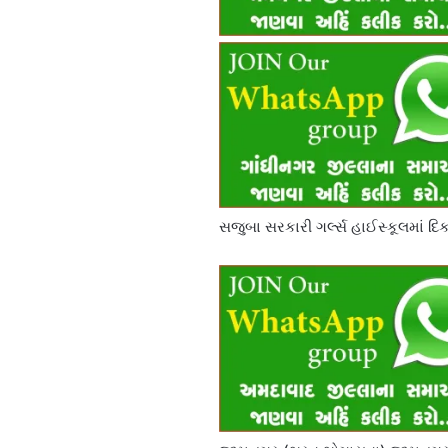
સજુબા સરકારી ગર્લ્સ હાઈસ્કૂલમાં દિ