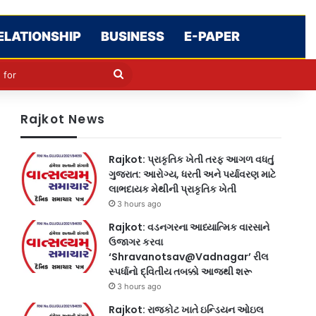
ELATIONSHIP
BUSINESS
E-PAPER
cle
kin
Search
for
Rajkot News
Rajkot: પ્રાકૃતિક ખેતી તરફ આગળ વધતું
ગુજરાત: આરોગ્ય, ધરતી અને પર્યાવરણ માટે
લાભદાયક મેથીની પ્રાકૃતિક ખેતી
3 hours ago
Rajkot: વડનગરના આધ્યાત્મિક વારસાને
ઉજાગર કરવા
‘Shravanotsav@Vadnagar’ રીલ
સ્પર્ધાનો દ્વિતીય તબક્કો આજથી શરૂ
3 hours ago
Rajkot: રાજકોટ ખાતે ઇન્ડિયન ઓઇલ