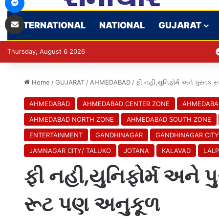
Share via Email
INTERNATIONAL
NATIONAL
GUJARAT
Thursday, August 6 2026
Home
/
GUJARAT
/
AHMEDABAD
/
ફી નહી,યુનિફોર્મ અને પુસ્તક
AHMEDABAD
AHMEDABAD CENTER ZONE
AHMEDABA
AHMEDABAD NORTH ZONE
AHMEDABAD SOUTH ZONE
ENTERTAINMENT
GANDHINAGAR
GANDHINAGAR CITY
JAMNAGAR CITY/ TALUKO
JOTANA
KALAVAD
LAL
ફી નહી,યુનિફોર્મ અને 
રૂટ પણ અનુકૂળ