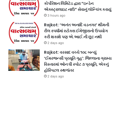
કોર્પોરેશન લિમિટેડ દ્વારા “ઇન્ડેન
એક્સ્ટ્રાલાઇટ નાઉ” સેવાનું લોન્ચિંગ કરાયું
3 hours ago
Rajkot: ‘અનંત અનાદિ વડનગર’ થીમની
રીલ સ્પર્ધામાં સ્ટોક્સ ઈમેજીસનો ઉપયોગ
કરી શકાશે પણ એ.આઈ.ની છૂટ નથી
2 days ago
Rajkot: વરસાદ વચ્ચે ૧૦૮ બન્યું
‘ઈમરજન્સી પ્રસૂતિ ગૃહ’: જિલ્લાના ગ્રામ્ય
વિસ્તારમાં ઓન ધી સ્પોટ ૩ પ્રસૂતિ, એકનું
હોસ્પિટલ સ્થળાંતર
2 days ago