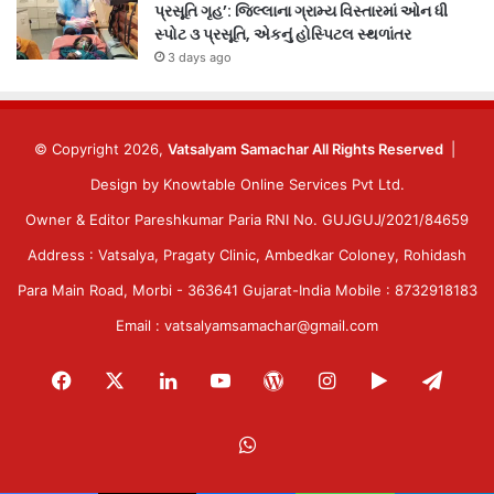
પ્રસૂતિ ગૃહ’: જિલ્લાના ગ્રામ્ય વિસ્તારમાં ઓન ધી
સ્પોટ ૩ પ્રસૂતિ, એકનું હોસ્પિટલ સ્થળાંતર
3 days ago
© Copyright 2026,
Vatsalyam Samachar All Rights Reserved
|
Design by
Knowtable Online Services Pvt Ltd.
Owner & Editor Pareshkumar Paria RNI No. GUJGUJ/2021/84659
Address : Vatsalya, Pragaty Clinic, Ambedkar Coloney, Rohidash
Para Main Road, Morbi - 363641 Gujarat-India Mobile : 8732918183
Email : vatsalyamsamachar@gmail.com
Facebook
X
LinkedIn
YouTube
WordPress
Instagram
Google
Tele
Play
WhatsApp