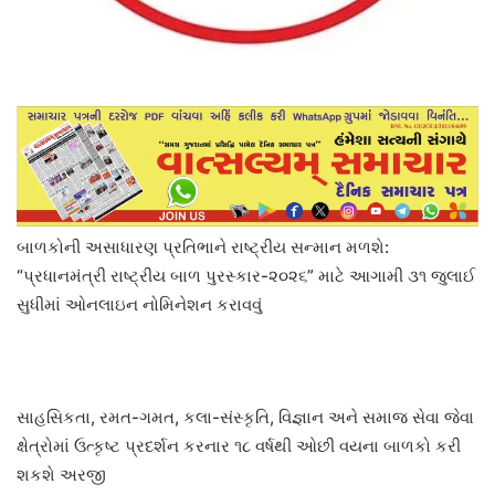
બાળકોની અસાધારણ પ્રતિભાને રાષ્ટ્રીય સન્માન મળશે:
“પ્રધાનમંત્રી રાષ્ટ્રીય બાળ પુરસ્કાર-૨૦૨૬” માટે આગામી ૩૧ જુલાઈ
સુધીમાં ઓનલાઇન નોમિનેશન કરાવવું
સાહસિકતા, રમત-ગમત, કલા-સંસ્કૃતિ, વિજ્ઞાન અને સમાજ સેવા જેવા
ક્ષેત્રોમાં ઉત્કૃષ્ટ પ્રદર્શન કરનાર ૧૮ વર્ષથી ઓછી વયના બાળકો કરી
શકશે અરજી