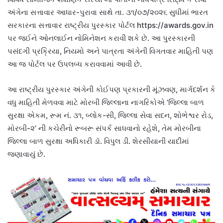
અંગેના સત્તાવાર આધાર-પુરાવા સાથે તા. ૩૧/૦૭/૨૦૨૬ સુધીમાં ભારત
સરકારના સત્તાવાર રાષ્ટ્રીય પુરસ્કાર પોર્ટલ https://awards.gov.in
પર જઈને ઓનલાઈન નોમિનેશન કરાવી શકે છે. આ પુરસ્કારની
પસંદગી પ્રક્રિયા, નિયમો અને પાત્રતા અંગેની વિગતવાર માહિતી પણ
આ જ પોર્ટલ પર ઉપલબ્ધ કરાવવામાં આવી છે.
આ રાષ્ટ્રીય પુરસ્કાર અંગેની કોઈપણ પ્રકારની મૂંઝવણ, માર્ગદર્શન કે
વધુ માહિતી મેળવવા માટે મોરબી જિલ્લાના નાગરિકોએ ‘જિલ્લા બાળ
સુરક્ષા એકમ, રૂમ નં. ૩૧, બ્લોક-સી, જિલ્લા સેવા સદન, શોભેશ્વર રોડ,
મોરબી-૨’ ની કચેરીનો રૂબરૂ સંપર્ક સાધવાનો રહેશે, તેમ મોરબીના
જિલ્લા બાળ સુરક્ષા અધિકારી ડૉ. વિપુલ ડી. શેરસીયાની યાદીમાં
જણાવાયું છે.