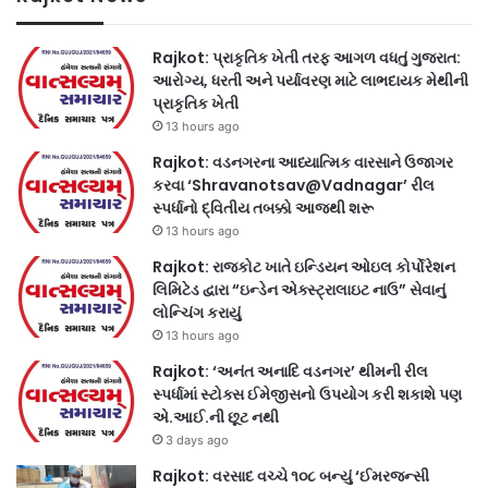
Rajkot: પ્રાકૃતિક ખેતી તરફ આગળ વધતું ગુજરાત:
આરોગ્ય, ધરતી અને પર્યાવરણ માટે લાભદાયક મેથીની
પ્રાકૃતિક ખેતી
13 hours ago
Rajkot: વડનગરના આધ્યાત્મિક વારસાને ઉજાગર
કરવા ‘Shravanotsav@Vadnagar’ રીલ
સ્પર્ધાનો દ્વિતીય તબક્કો આજથી શરૂ
13 hours ago
Rajkot: રાજકોટ ખાતે ઇન્ડિયન ઓઇલ કોર્પોરેશન
લિમિટેડ દ્વારા “ઇન્ડેન એક્સ્ટ્રાલાઇટ નાઉ” સેવાનું
લોન્ચિંગ કરાયું
13 hours ago
Rajkot: ‘અનંત અનાદિ વડનગર’ થીમની રીલ
સ્પર્ધામાં સ્ટોક્સ ઈમેજીસનો ઉપયોગ કરી શકાશે પણ
એ.આઈ.ની છૂટ નથી
3 days ago
Rajkot: વરસાદ વચ્ચે ૧૦૮ બન્યું ‘ઈમરજન્સી