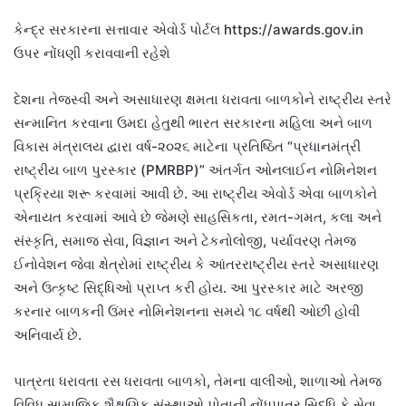
કેન્દ્ર સરકારના સત્તાવાર એવોર્ડ પોર્ટલ https://awards.gov.in
ઉપર નોંધણી કરાવવાની રહેશે
દેશના તેજસ્વી અને અસાધારણ ક્ષમતા ધરાવતા બાળકોને રાષ્ટ્રીય સ્તરે
સન્માનિત કરવાના ઉમદા હેતુથી ભારત સરકારના મહિલા અને બાળ
વિકાસ મંત્રાલય દ્વારા વર્ષ-૨૦૨૬ માટેના પ્રતિષ્ઠિત “પ્રધાનમંત્રી
રાષ્ટ્રીય બાળ પુરસ્કાર (PMRBP)” અંતર્ગત ઓનલાઈન નોમિનેશન
પ્રક્રિયા શરૂ કરવામાં આવી છે. આ રાષ્ટ્રીય એવોર્ડ એવા બાળકોને
એનાયત કરવામાં આવે છે જેમણે સાહસિકતા, રમત-ગમત, કલા અને
સંસ્કૃતિ, સમાજ સેવા, વિજ્ઞાન અને ટેકનોલોજી, પર્યાવરણ તેમજ
ઈનોવેશન જેવા ક્ષેત્રોમાં રાષ્ટ્રીય કે આંતરરાષ્ટ્રીય સ્તરે અસાધારણ
અને ઉત્કૃષ્ટ સિદ્ધિઓ પ્રાપ્ત કરી હોય. આ પુરસ્કાર માટે અરજી
કરનાર બાળકની ઉંમર નોમિનેશનના સમયે ૧૮ વર્ષથી ઓછી હોવી
અનિવાર્ય છે.
પાત્રતા ધરાવતા રસ ધરાવતા બાળકો, તેમના વાલીઓ, શાળાઓ તેમજ
વિવિધ સામાજિક શૈક્ષણિક સંસ્થાઓ પોતાની નોંધપાત્ર સિદ્ધિ કે સેવા