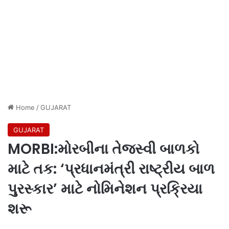
Home
/
GUJARAT
GUJARAT
MORBI:મોરબીના તેજસ્વી બાળકો
માટે તક: ‘પ્રધાનમંત્રી રાષ્ટ્રીય બાળ
પુરસ્કાર’ માટે નોમિનેશન પ્રક્રિયા
શરૂ