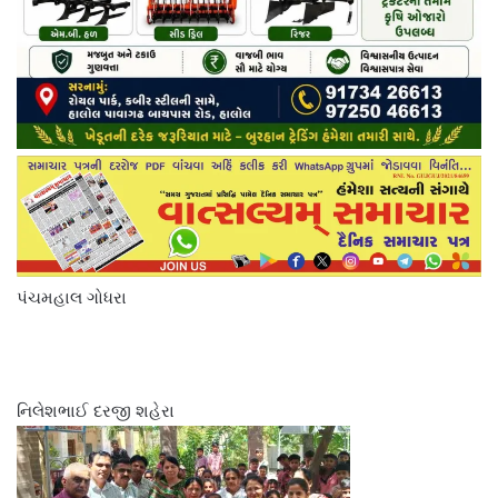
પંચમહાલ ગોધરા
નિલેશભાઈ દરજી શહેરા