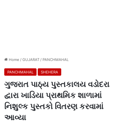
Home
/
GUJARAT
/
PANCHMAHAL
PANCHMAHAL
SHEHERA
ગુજરાત પાઠ્ય પુસ્તકાલય વડોદરા
દ્વારા ખાડિયા પ્રાથમિક શાળામાં
નિશુલ્ક પુસ્તકો વિતરણ કરવામાં
આવ્યા