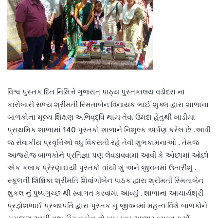
વિશ્વ પુસ્તક દિન નિમિત્તે ગુજરાત પાઠ્ય પુસ્તકાલય વડોદરા ના
કારોબારી સભ્ય શ્રીમતી સ્મિતાબેન વિનાયક ભાઈ શુક્લ દ્વારા શાળાના
બાળકોના મૂલ્ય શિક્ષણ અભિવૃદ્ધિ થાય તેવા ઉમદા હેતુથી ખાડીયા
પ્રાથમિક શાળામાં 140 પુસ્તકો શાળાને નિશુલ્ક અર્પણ કરેલ છે .આવી
જ સેવાકીય પ્રવૃત્તિઓ વધુ વિકસતી રહે તેવી શુભકામનાઓ . તેમજ
આજરોજ બાળકોને પ્રતિજ્ઞા પણ લેવડાવવામાં આવી કે ઓછામાં ઓછો
એક કલાક પ્રેરણાદાયી પુસ્તકો વાંચી શું અને જીવનમાં ઉતારીશું .
સ્કૂલની શિક્ષિકા શ્રીમતિ શિવાંગીબેન પાઠક દ્વારા શ્રીમતી સ્મિતાબેન
શુકલ નું પુષ્પગુચ્છ થી સ્વાગત કરવામાં આવ્યું . શાળાના આચાર્યશ્રી
પ્રજ્ઞેશભાઈ પ્રજાપતિ દ્વારા પુસ્તક નું જીવનમાં મહત્વ વિશે બાળકોને