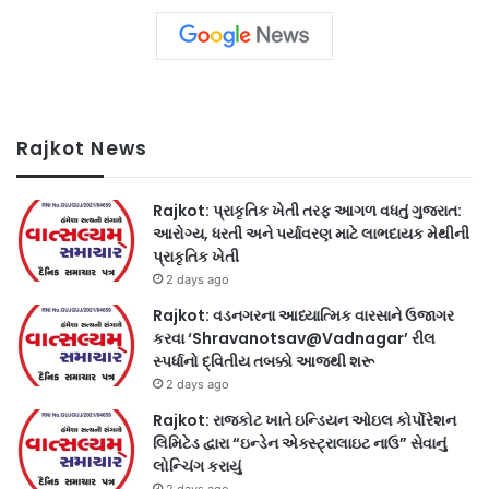
Rajkot News
Rajkot: પ્રાકૃતિક ખેતી તરફ આગળ વધતું ગુજરાત:
આરોગ્ય, ધરતી અને પર્યાવરણ માટે લાભદાયક મેથીની
પ્રાકૃતિક ખેતી
2 days ago
Rajkot: વડનગરના આધ્યાત્મિક વારસાને ઉજાગર
કરવા ‘Shravanotsav@Vadnagar’ રીલ
સ્પર્ધાનો દ્વિતીય તબક્કો આજથી શરૂ
2 days ago
Rajkot: રાજકોટ ખાતે ઇન્ડિયન ઓઇલ કોર્પોરેશન
લિમિટેડ દ્વારા “ઇન્ડેન એક્સ્ટ્રાલાઇટ નાઉ” સેવાનું
લોન્ચિંગ કરાયું
2 days ago