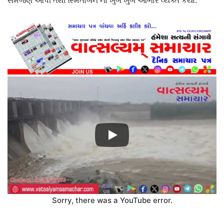
સમજણ આપી તથા સ્મિતાબેન નો ખુબ ખુબ આભાર વ્યક્ત કર્યો.
Sorry, there was a YouTube error.