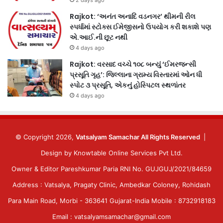
Rajkot: ‘અનંત અનાદિ વડનગર’ થીમની રીલ
સ્પર્ધામાં સ્ટોક્સ ઈમેજીસનો ઉપયોગ કરી શકાશે પણ
એ.આઈ.ની છૂટ નથી
4 days ago
Rajkot: વરસાદ વચ્ચે ૧૦૮ બન્યું ‘ઈમરજન્સી
પ્રસૂતિ ગૃહ’: જિલ્લાના ગ્રામ્ય વિસ્તારમાં ઓન ધી
સ્પોટ ૩ પ્રસૂતિ, એકનું હોસ્પિટલ સ્થળાંતર
4 days ago
© Copyright 2026,
Vatsalyam Samachar All Rights Reserved
|
Design by
Knowtable Online Services Pvt Ltd.
Owner & Editor Pareshkumar Paria RNI No. GUJGUJ/2021/84659
Address : Vatsalya, Pragaty Clinic, Ambedkar Coloney, Rohidash
Para Main Road, Morbi - 363641 Gujarat-India Mobile : 8732918183
Email : vatsalyamsamachar@gmail.com