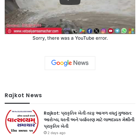
Sorry, there was a YouTube error.
Rajkot News
Rajkot: પ્રાકૃતિક ખેતી તરફ આગળ વધતું ગુજરાત:
આરોગ્ય, ધરતી અને પર્યાવરણ માટે લાભદાયક મેથીની
પ્રાકૃતિક ખેતી
2 days ago