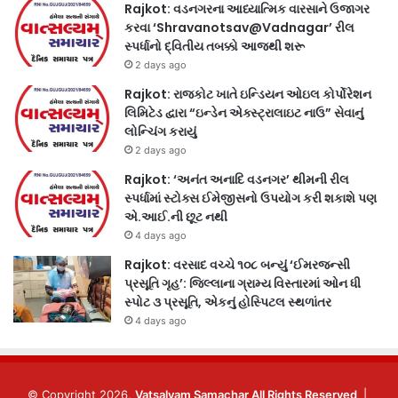
Rajkot: વડનગરના આધ્યાત્મિક વારસાને ઉજાગર
કરવા ‘Shravanotsav@Vadnagar’ રીલ
સ્પર્ધાનો દ્વિતીય તબક્કો આજથી શરૂ
2 days ago
Rajkot: રાજકોટ ખાતે ઇન્ડિયન ઓઇલ કોર્પોરેશન
લિમિટેડ દ્વારા “ઇન્ડેન એક્સ્ટ્રાલાઇટ નાઉ” સેવાનું
લોન્ચિંગ કરાયું
2 days ago
Rajkot: ‘અનંત અનાદિ વડનગર’ થીમની રીલ
સ્પર્ધામાં સ્ટોક્સ ઈમેજીસનો ઉપયોગ કરી શકાશે પણ
એ.આઈ.ની છૂટ નથી
4 days ago
Rajkot: વરસાદ વચ્ચે ૧૦૮ બન્યું ‘ઈમરજન્સી
પ્રસૂતિ ગૃહ’: જિલ્લાના ગ્રામ્ય વિસ્તારમાં ઓન ધી
સ્પોટ ૩ પ્રસૂતિ, એકનું હોસ્પિટલ સ્થળાંતર
4 days ago
© Copyright 2026,
Vatsalyam Samachar All Rights Reserved
|