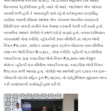
અને સર્વેલન્સ સ્કોડના પો.સ.ઈ. જે.ડી.તરાલ સહિતની ટીમ જ્યારે
વિસ્તારમાં પેટ્રોલીંગમાં હતી, ત્યારે પી.આઈ. જાડેજાને એક ચોક્કસ
બાતમી મળી હતી કે અમરાપુરી ગામે રહેતો રાકેશકુમાર છત્રસિંહ
બારીયા ગામની સીમમાં આવેલા એક કોતરમાં ભારતીય બનાવટનો
વિદેશી દારૂ સંતાડી રાખીને તેના વેચાણ કરવાની પેરવી કરી રહ્યો હતો.
બાતમીના આધારે પોલીસે તે સ્થળે દરોડો પાડ્યો હતો. તપાસ દરમિયાન
કોતરમાંથી ગોવા સ્પીરીટ વ્હીસ્કીની ૭૫૦ મીલીની ૩૬ બોટલ જેની
કિંમત ₹૧૯,૬૨૦ , માઉન્ટ ૬૦૦૦ સુપર સ્ટ્રોંગ બીયરના ૫૦૦ મીલીના
૬૨૪ નંગ જેની કિંમત ₹૮૫,૪૮૮ , ગોવા સ્પીરીટ વ્હીસ્કી ૧૮૦ મીલીના
પ્લાસ્ટીકના ૩૮૪ કવાટરીયા જેનો કિંમત ₹૩૮,૪૦૦ તથા મેજીક
મોમેન્ટ વ્હીસ્કી ૧૮૦ મીલીના પ્લાસ્ટીકના ૪૮ કવાટરીયા જેની કિંમત
₹૧૦,૫૬૦ મળી આવ્યા હતા. પોલીસે આ સ્થળેથી કુલ ૧,૦૯૨ નંગ દારૂ-
બીયરની બોટલો સહિત કુલ ₹૧,૫૪,૦૬૮ નો પ્રોહીબિશન મુદ્દામાલ જપ્ત
કરી કાયદેસરની કાર્યવાહી હાથ ધરી છે.