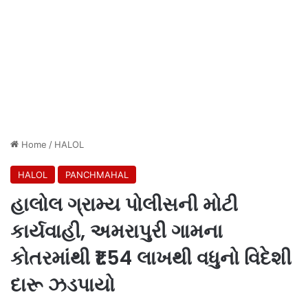
Home
/
HALOL
HALOL
PANCHMAHAL
હાલોલ ગ્રામ્ય પોલીસની મોટી
કાર્યવાહી, અમરાપુરી ગામના
કોતરમાંથી ₹1.54 લાખથી વધુનો વિદેશી
દારૂ ઝડપાયો