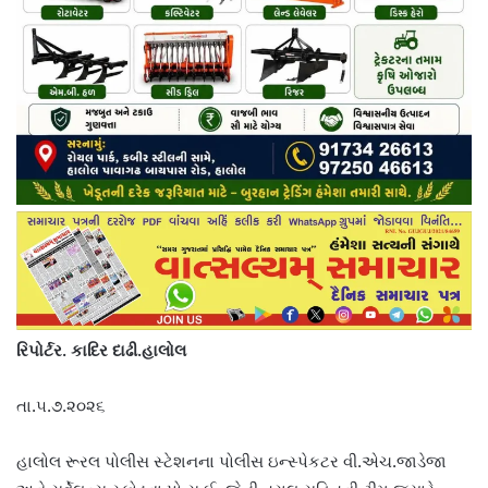
રિપોર્ટર. કાદિર દાઢી.હાલોલ
તા.૫.૭.૨૦૨૬
હાલોલ રૂરલ પોલીસ સ્ટેશનના પોલીસ ઇન્સ્પેકટર વી.એચ.જાડેજા