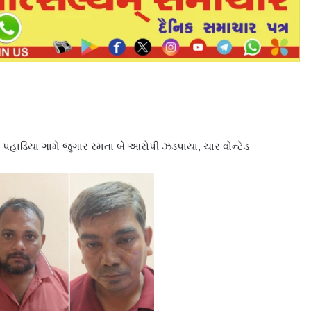
 પહાડિયા ગામે જુગાર રમતા બે આરોપી ઝડપાયા, ચાર વોન્ટેડ