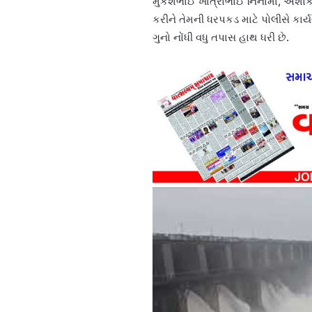
મુકેશભાઈ ખાત્રાભાઈ નિનામા, અશોક
કરીને તેમની ધરપકડ માટે પોલીસે કાર
ગુનો નોંધી વધુ તપાસ હાથ ધરી છે.