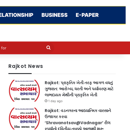
ELATIONSHIP
BUSINESS
E-PAPER
le
in
Search
for
Rajkot News
Rajkot: પ્રાકૃતિક ખેતી તરફ આગળ વધતું
ગુજરાત: આરોગ્ય, ધરતી અને પર્યાવરણ માટે
લાભદાયક મેથીની પ્રાકૃતિક ખેતી
1 day ago
Rajkot: વડનગરના આધ્યાત્મિક વારસાને
ઉજાગર કરવા
‘Shravanotsav@Vadnagar’ રીલ
સ્પર્ધાનો દ્વિતીય તબક્કો આજથી શરૂ