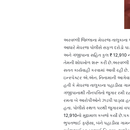
અરવલ્લી જિલ્લાના મેઘરજ તાલુકાના 
આધારે મેઘરજ પોલીસે સફળ દરોડો પાડ
અને ગંજીપાના સહિત કુલ ₹ 12,910 નો 
તેમની શોધખોળ શરૂ કરી છે.અરવલ્લી જિ
સતત કાર્યવાહી કરવામાં આવી રહી છે
ઇન્સ્પેક્ટર એ.એન. નિનામાની આગેવાની
હતી કે મેઘરજ તાલુકાના પહાડીયા ગ
ગંજીપાનાથી તીનપત્તિનો જુગાર રમી રહ
રમતા બે આરોપીઓને ઝડપી પાડ્યા હ
હતા. પોલીસે સ્થળ પરથી જુગારમાં વ
12,910નો મુદ્દામાલ કબજે કર્યો છે
ભુપતભાઈ ફણેસા, બંને પહાડીયા ગામન