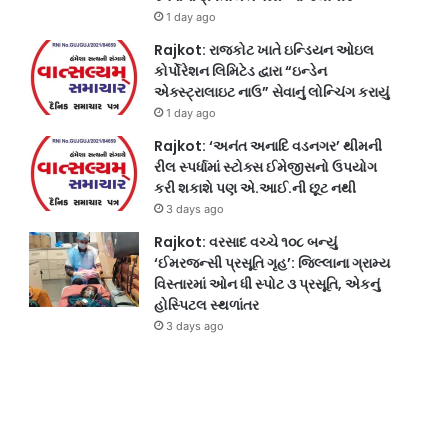
1 day ago
Rajkot: રાજકોટ ખાતે ઇન્ડિયન ઓઇલ
કોર્પોરેશન લિમિટેડ દ્વારા “ઇન્ડેન
એક્સ્ટ્રાલાઇટ નાઉ” સેવાનું લોન્ચિંગ કરાયું
1 day ago
Rajkot: ‘અનંત અનાદિ વડનગર’ થીમની
રીલ સ્પર્ધામાં સ્ટોક્સ ઈમેજીસનો ઉપયોગ
કરી શકાશે પણ એ.આઈ.ની છૂટ નથી
3 days ago
Rajkot: વરસાદ વચ્ચે ૧૦૮ બન્યું
‘ઈમરજન્સી પ્રસૂતિ ગૃહ’: જિલ્લાના ગ્રામ્ય
વિસ્તારમાં ઓન ધી સ્પોટ ૩ પ્રસૂતિ, એકનું
હોસ્પિટલ સ્થળાંતર
3 days ago