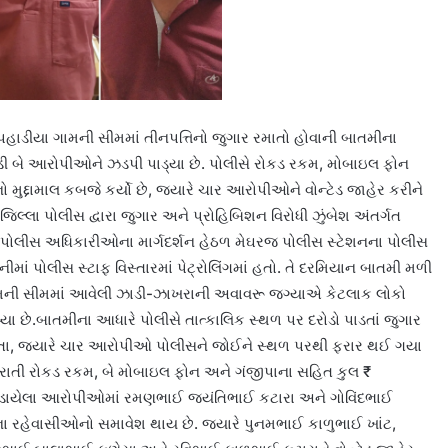
પહાડીયા ગામની સીમમાં તીનપત્તિનો જુગાર રમાતો હોવાની બાતમીના
ી બે આરોપીઓને ઝડપી પાડ્યા છે. પોલીસે રોકડ રકમ, મોબાઇલ ફોન
મુદ્દામાલ કબજે કર્યો છે, જ્યારે ચાર આરોપીઓને વોન્ટેડ જાહેર કરીને
લ્લા પોલીસ દ્વારા જુગાર અને પ્રોહિબિશન વિરોધી ઝુંબેશ અંતર્ગત
. પોલીસ અધિકારીઓના માર્ગદર્શન હેઠળ મેઘરજ પોલીસ સ્ટેશનના પોલીસ
માં પોલીસ સ્ટાફ વિસ્તારમાં પેટ્રોલિંગમાં હતો. તે દરમિયાન બાતમી મળી
ામની સીમમાં આવેલી ઝાડી-ઝાખરાની અવાવરૂ જગ્યાએ કેટલાક લોકો
્યા છે.બાતમીના આધારે પોલીસે તાત્કાલિક સ્થળ પર દરોડો પાડતાં જુગાર
તા, જ્યારે ચાર આરોપીઓ પોલીસને જોઈને સ્થળ પરથી ફરાર થઈ ગયા
પરાતી રોકડ રકમ, બે મોબાઇલ ફોન અને ગંજીપાના સહિત કુલ ₹
.પકડાયેલા આરોપીઓમાં રમણભાઈ જયંતિભાઈ કટારા અને ગોવિંદભાઈ
ા રહેવાસીઓનો સમાવેશ થાય છે. જ્યારે પુનમભાઈ કાળુભાઈ ખાંટ,