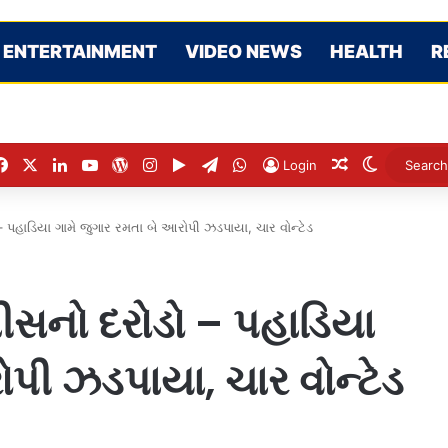
ENTERTAINMENT
VIDEO NEWS
HEALTH
R
Facebook
X
LinkedIn
YouTube
WordPress
Instagram
Google Play
Telegram
WhatsApp
Random Artic
Switch sk
Login
– પહાડિયા ગામે જુગાર રમતા બે આરોપી ઝડપાયા, ચાર વોન્ટેડ
ીસનો દરોડો – પહાડિયા
ોપી ઝડપાયા, ચાર વોન્ટેડ