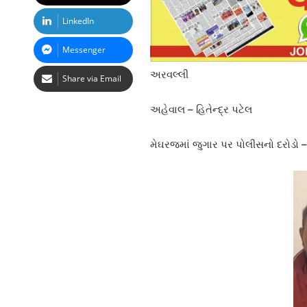
LinkedIn
Messenger
અરવલ્લી
Share via Email
અહેવાલ – હિતેન્દ્ર પટેલ
મેઘરજમાં જુગાર પર પોલીસનો દરોડો –