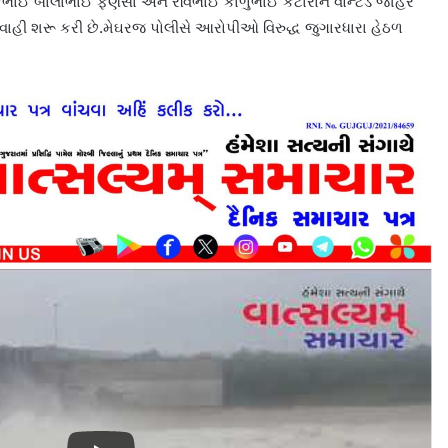
ભાઈ બાલાભાઈ ફણેસા અને રવિભાઈ કાળુભાઈ કટારાને વોન્ટેડ જાહેર
્યવાહી શરૂ કરી છે.મેઘરજ પોલીસે આરોપીઓ વિરુદ્ધ જુગારધારા હેઠળ