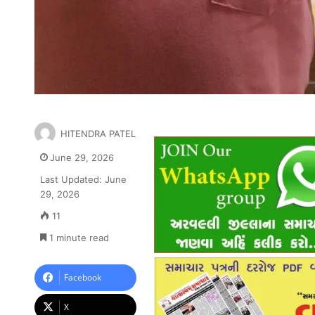
HITENDRA PATEL
June 29, 2026
Last Updated: June
29, 2026
11
1 minute read
Facebook
X