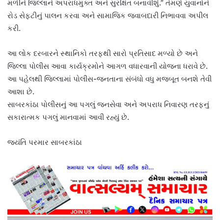
મળીને જિલ્લાને અપરાધમુક્ત અને સુરક્ષિત બનાવીશું.” તેમણે યુવાનોને
રોડ સેફ્ટીનું પાલન કરવા અને સામાજિક જવાબદારી નિભાવવા અપીલ
કરી.
આ લોક દરબારને સ્થાનિકો તરફથી સારો પ્રતિસાદ મળ્યો છે અને
જિલ્લા પોલીસ આવા કાર્યક્રમોને આગળ વધારવાની યોજના ધરાવે છે.
આ પહેલથી જિલ્લામાં પોલીસ-જનતાના સંબંધો વધુ મજબૂત બનશે તેવી
આશા છે.
સાબરકાંઠા પોલીસનું આ પગલું જનસેવા અને અપરાધ નિવારણ તરફનું
સકારાત્મક પગલું માનવામાં આવી રહ્યું છે.
જયંતિ પરમાર સાબરકાંઠા