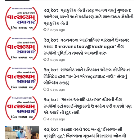
Rajkot: પ્રાકૃતિક ખેતી તરફ આગળ વધતું ગુજરાત:
આરોગ્ય, ધરતી અને પર્યાવરણ માટે લાભદાયક મેથીની
પ્રાકૃતિક ખેતી
2 days ago
Rajkot: વડનગરના આધ્યાત્મિક વારસાને ઉજાગર
કરવા ‘Shravanotsav@Vadnagar’ રીલ
સ્પર્ધાનો દ્વિતીય તબક્કો આજથી શરૂ
2 days ago
Rajkot: રાજકોટ ખાતે ઇન્ડિયન ઓઇલ કોર્પોરેશન
લિમિટેડ દ્વારા “ઇન્ડેન એક્સ્ટ્રાલાઇટ નાઉ” સેવાનું
લોન્ચિંગ કરાયું
2 days ago
Rajkot: ‘અનંત અનાદિ વડનગર’ થીમની રીલ
સ્પર્ધામાં સ્ટોક્સ ઈમેજીસનો ઉપયોગ કરી શકાશે પણ
એ.આઈ.ની છૂટ નથી
4 days ago
Rajkot: વરસાદ વચ્ચે ૧૦૮ બન્યું ‘ઈમરજન્સી
પ્રસૂતિ ગૃહ’: જિલ્લાના ગ્રામ્ય વિસ્તારમાં ઓન ધી