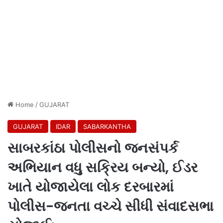
Home
/
GUJARAT
GUJARAT
IDAR
SABARKANTHA
સાબરકાંઠા પોલીસનો જનસંપર્ક
અભિયાન વધુ સક્રિય બન્યો, ઈડર
ખાતે યોજાયેલા લોક દરબારમાં
પોલીસ-જનતા વચ્ચે સીધી સંવાદસભા