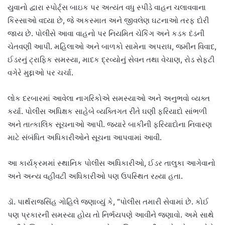
યુવાનો દ્વારા સ્પોર્ટ્સ બાઇક પર અત્યંત વધુ સ્પીડે વાહન ચલાવવાના
કિસ્સાઓ વધ્યા છે, જે અકસ્માત અને જીવલેણ ઘટનાઓ તરફ દોરી
જાય છે. પોલીસે આવા વાહનો પર નિયમિત ચેકિંગ અને કડક દંડની
ચેતવણી આપી. મહિલાઓ અને બાળકો સામેના અપરાધ, જમીન વિવાદ,
ઈડરનું ટ્રાફિક સમસ્યા, માદક દ્રવ્યોનું સેવન તથા વેચાણ, રોડ સેફ્ટી
વગેરે મુદ્દાઓ પર ચર્ચા.
લોક દરબારમાં આવેલા નાગરિકોએ સમસ્યાઓ અને અનુભવો વ્યક્ત
કર્યા. પોલીસ અધિક્ષક સાહેબે વ્યક્તિગત રીતે ઘણી ફરિયાદો સાંભળી
અને તાત્કાલિક સૂચનાઓ આપી. જ્યારે બાકીની ફરિયાદોના નિવારણ
માટે સંબંધિત અધિકારીઓને સૂચના આપવામાં આવી.
આ કાર્યક્રમમાં સ્થાનિક પોલીસ અધિકારીઓ, ઈડર તાલુકા આગેવાનો
અને અન્ય વહીવટી અધિકારીઓ પણ ઉપસ્થિત રહ્યા હતા.
ડૉ. પાર્થરાજસિંહ ગોહિલે જણાવ્યું કે, “પોલીસ તમારી સેવામાં છે. કોઈ
પણ પ્રકારની સમસ્યા હોય તો નિર્ભયપણે આવીને જણાવો. અમે સાથે