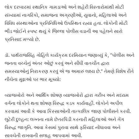
લોક દરબારમાં સ્થાનિક ગામડાઓ અને શહેરી વિસ્તારોમાંથી મોટી
સંખ્યામાં નાગરિકો, સમાજના અગ્રણીઓ, યુવાનો, મહિલાઓ અને
વિવિધ સંસ્થાઓના પ્રતિનિધિઓ ઉપસ્થિત રહ્યા હતા. લોકોની મોટી
ભીડ જોઈને સ્પષ્ટ થયું કે જિલ્લા પોલીસ વડાની આ પહેલને સારો
પ્રતિસાદ મળ્યો છે.
ડૉ. પાર્થરાજસિંહ ગોહિલે કાર્યક્રમ દરમિયાન જણાવ્યું કે, “પોલીસ અને
જનતા વચ્ચેનું અંતર ઓછું કરવું અને સીધી વાતચીત દ્વારા
સમસ્યાઓનું નિરાકરણ કરવું એ જ અમારું લક્ષ્ય છે.” તેમણે વિશેષ રીતે
નીચેના મુદ્દાઓ પર ભાર મૂક્યો:
વ્યાજખોરો અને આર્થિક શોષણ વ્યાજખોરો દ્વારા ગરીબ અને મધ્યમ
વર્ગના લોકોને થતા શોષણ વિરુદ્ધ કડક કાર્યવાહી. લોકોને અપીલ
કરવામાં આવી કે આવા કિસ્સાઓની તાત્કાલિક જાણ પોલીસને કરવી.
લુટેરી દુલ્હન: લગ્નના નામે છેતરપિંડી કરનારી મહિલાઓ અને ગેંગ
વિરુદ્ધ જાગૃતિ. આવા કેસમાં પુરાવા સાથે ફરિયાદ નોંધાવવા અને
સાવચેતી રાખવાની સલાહ આપવામાં આવી.