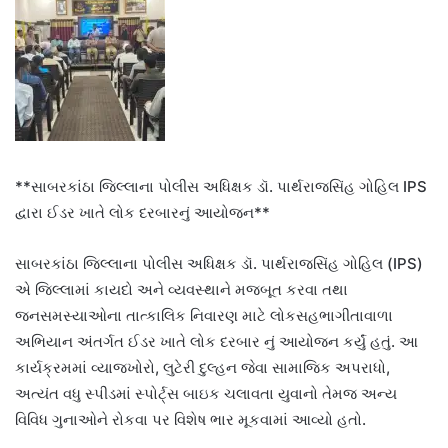
**સાબરકાંઠા જિલ્લાના પોલીસ અધિક્ષક ડૉ. પાર્થરાજસિંહ ગોહિલ IPS
દ્વારા ઈડર ખાતે લોક દરબારનું આયોજન**
સાબરકાંઠા જિલ્લાના પોલીસ અધિક્ષક ડૉ. પાર્થરાજસિંહ ગોહિલ (IPS)
એ જિલ્લામાં કાયદો અને વ્યવસ્થાને મજબૂત કરવા તથા
જનસમસ્યાઓના તાત્કાલિક નિવારણ માટે લોકસહભાગીતાવાળા
અભિયાન અંતર્ગત ઈડર ખાતે લોક દરબાર નું આયોજન કર્યું હતું. આ
કાર્યક્રમમાં વ્યાજખોરો, લુટેરી દુલ્હન જેવા સામાજિક અપરાધો,
અત્યંત વધુ સ્પીડમાં સ્પોર્ટ્સ બાઇક ચલાવતા યુવાનો તેમજ અન્ય
વિવિધ ગુનાઓને રોકવા પર વિશેષ ભાર મૂકવામાં આવ્યો હતો.