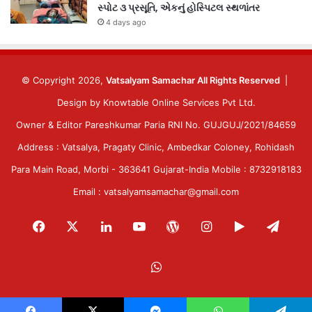
સ્પોટ ૩ પ્રસૂતિ, એકનું હોસ્પિટલ સ્થળાંતર
4 days ago
© Copyright 2026,
Vatsalyam Samachar All Rights Reserved
|
Design by
Knowtable Online Services Pvt Ltd.
Owner & Editor Pareshkumar Paria RNI No. GUJGUJ/2021/84659
Address : Vatsalya, Pragaty Clinic, Ambedkar Coloney, Rohidash
Para Main Road, Morbi - 363641 Gujarat-India Mobile : 8732918183
Email : vatsalyamsamachar@gmail.com
Facebook
X
LinkedIn
YouTube
WordPress
Instagram
Google
Tele
Play
WhatsApp