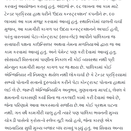
કરવાનું આયોજન કરાયું હતું. અંદાજે રૂ. ૯૮ લાખના આ કામ માટે
ટેન્ડર પ્રક્રિયા હાથ ધરીને ‘ઉદય કન્સ્ટ્રક્શન’ કંપનીને રૂ. ૯૦
લાખમાં આ કામ મંજૂર કરવામાં આવ્યું હતું. સ્થાનિકોમાં ચાલતી ચર્ચા
મુજબ, આ કામગીરી કાગળ પર ઉદય કન્સ્ટ્રક્શનને અપાઈ હતી,
પરંતુ વાસ્તવમાં પેટા-કોન્ટ્રાક્ટ (સબ-લેટ) આપીને પાલિકાના જ
સત્તાધારી પક્ષના કાઉન્સિલર અથવા તેમના મળતિયાઓ દ્વારા જ આ
કામ કરવામાં આવ્યું હતું. અને પેમેન્ટ પણ કરી દેવામાં આવ્યું હતુ.
સોસાયટી વિસ્તારમાં પાણીના નિકાલ ની કોઈ વ્યવસ્થા નથી પ્રી
મોન્સુન કામગીરી માત્ર કાગળ પર જ થાય છે. પાલિકામાં કોઈ
એન્જિનિયર ની નિમણૂક થયેલ નથી લોકચર્ચા છે કે ટેન્ડર પ્રક્રિયામાં
સભ્યો પોતાની સત્તાનો દુરુપયોગ કરીને પેટા કોન્ટ્રાક્ટ પોતાના હાથમાં
લઈ લે છે. જરૂરી એન્જિનિયરિંગ અનુભવ, ગુણવત્તાના માપદંડ, લેવલ કે
ક્ષમતાની ચકાસણી કર્યા વિના જ તકલાદી કામો કરી દેવામાં આવે છે,
જેના પરિણામે આવા અકસ્માતો સર્જાય છે.આ કોઈ પ્રથમ ઘટના
નથી. ગત વર્ષે કામગીરી ચાલુ હતી ત્યારે પણ પાલિકા ભવનની મુખ્ય
ચોકડી પાસેનો ક્રોસ-વે સ્લેબ તૂટી ગયો હતો, જેના કારણે એક
અઠવાડિયા સુધી મુખ્ય બજાર બંધ રાખવું પડ્યું હતું. આ સિવાય અન્ય