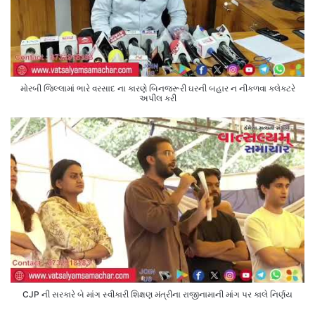
મોરબી જિલ્લામાં ભારે વરસાદ ના કારણે બિનજરૂરી ઘરની બહાર ન નીકળવા કલેક્ટરે
અપીલ કરી
CJP ની સરકારે બે માંગ સ્વીકારી શિક્ષણ મંત્રીના રાજીનામાની માંગ પર કાલે નિર્ણય