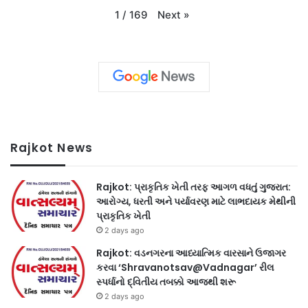
Next
»
1
/
169
Rajkot News
Rajkot: પ્રાકૃતિક ખેતી તરફ આગળ વધતું ગુજરાત:
આરોગ્ય, ધરતી અને પર્યાવરણ માટે લાભદાયક મેથીની
પ્રાકૃતિક ખેતી
2 days ago
Rajkot: વડનગરના આધ્યાત્મિક વારસાને ઉજાગર
કરવા ‘Shravanotsav@Vadnagar’ રીલ
સ્પર્ધાનો દ્વિતીય તબક્કો આજથી શરૂ
2 days ago