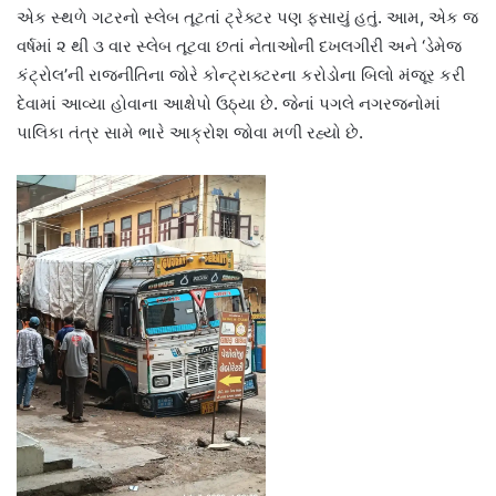
એક સ્થળે ગટરનો સ્લેબ તૂટતાં ટ્રેક્ટર પણ ફસાયું હતું. આમ, એક જ
વર્ષમાં ૨ થી ૩ વાર સ્લેબ તૂટવા છતાં નેતાઓની દખલગીરી અને ‘ડેમેજ
કંટ્રોલ’ની રાજનીતિના જોરે કોન્ટ્રાક્ટરના કરોડોના બિલો મંજૂર કરી
દેવામાં આવ્યા હોવાના આક્ષેપો ઉઠ્યા છે. જેનાં પગલે નગરજનોમાં
પાલિકા તંત્ર સામે ભારે આક્રોશ જોવા મળી રહ્યો છે.