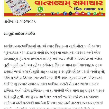
તારીખ ૦૩ /૦૭/૨૦૨૬
સાજીદ વાઘેલા કાલોલ
કાલોલ નગરપાલિકામાં વધુ એકવાર વિકાસના નામે મોટા પાયે ચાલેલ
ભ્રષ્ટાચાર નો પર્દાફાશ થયો છે. શહેરમાં સામાન્ય વરસાદ અને એક
માલવાહક ટ્રકના વજનને કારણે નવી જ બનેલી ગટરલાઇનનો સ્લેબ
તૂટી પડ્યો હતો. આ તૂટેલા સ્લેબના વિશાળ ગાબડામાં માલવાહક ટ્રક
ફસાઈ જતાં કલાકો સુધી વાહનવ્યવહાર સંપૂર્ણપણે ઠપ્પ થઈ ગયો હતો,
જેને પગલે પાલિકાની તકલાદી કામગીરી અને ભ્રષ્ટાચારની પોલ છતી
થઈ છે.શુક્રવારે સવારે કાલોલ પાલિકા કચેરી રોડ પર આવેલા સડક
ફળિયા અને પટેલ ફળિયાના નાકા પાસેથી એક માલવાહક ટ્રક પસાર
થઈ રહી હતી. આ મુખ્ય માર્ગ પર ગત વર્ષે જ અંદાજે રૂ. ૯૦ લાખના
ભારેખમ ખર્ચે વરસાદી પાણીના નિકાલ માટે નવી ગટરલાઇન બનાવવામાં