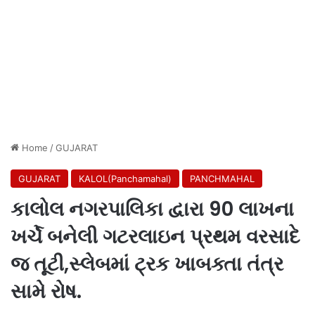
Home
/
GUJARAT
GUJARAT
KALOL(Panchamahal)
PANCHMAHAL
કાલોલ નગરપાલિકા દ્વારા 90 લાખના
ખર્ચે બનેલી ગટરલાઇન પ્રથમ વરસાદે
જ તૂટી,સ્લેબમાં ટ્રક ખાબક્તા તંત્ર
સામે રોષ.