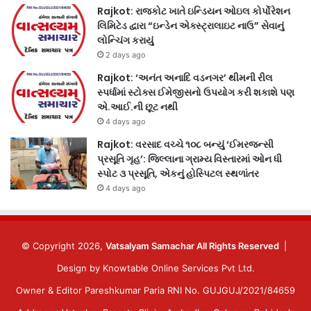
Rajkot: રાજકોટ ખાતે ઇન્ડિયન ઓઇલ કોર્પોરેશન
લિમિટેડ દ્વારા “ઇન્ડેન એક્સ્ટ્રાલાઇટ નાઉ” સેવાનું
લોન્ચિંગ કરાયું
2 days ago
Rajkot: ‘અનંત અનાદિ વડનગર’ થીમની રીલ
સ્પર્ધામાં સ્ટોક્સ ઈમેજીસનો ઉપયોગ કરી શકાશે પણ
એ.આઈ.ની છૂટ નથી
4 days ago
Rajkot: વરસાદ વચ્ચે ૧૦૮ બન્યું ‘ઈમરજન્સી
પ્રસૂતિ ગૃહ’: જિલ્લાના ગ્રામ્ય વિસ્તારમાં ઓન ધી
સ્પોટ ૩ પ્રસૂતિ, એકનું હોસ્પિટલ સ્થળાંતર
4 days ago
© Copyright 2026,
Vatsalyam Samachar All Rights Reserved
|
Design by
Knowtable Online Services Pvt Ltd.
Owner & Editor Pareshkumar Paria RNI No. GUJGUJ/2021/84659