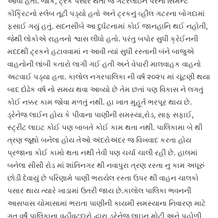
આવી હતી. જોકે, ટ્રક પસાર થતાં જ ગટરલાઇન પરનો સિમેન્ટ
કોંક્રિટનો સ્લેબ તૂટી પડ્યો હતો અને ટ્રકનું વ્હીલ ગટરના બોગદામાં
ફસાઈ ગયું હતું. સદનસીબે આ દુર્ઘટનામાં કોઈ જાનહાનિ થઈ નહોતી,
જેથી લોકોએ રાહતનો શ્વાસ લીધો હતો. પરંતુ બપોર સુધી ક્રેઈનની
મદદથી ટ્રકને હટાવવામાં ન આવી ત્યાં સુધી રસ્તાની બંને બાજુએ
વાહનોની લાંબી કતારો લાગી ગઈ હતી અને વેપારી માલવાહક વાહનો
અટવાઈ પડ્યા હતા. કાલોલ નગરપાલિકા ની વર્ષ ૨૦૨૫ માં ચૂંટણી થયા
બાદ દોઢેક વર્ષ નો સમય થવા આવ્યો છે તેમ છતાં પણ વિકાસ ને લગતું
કોઈ નક્કર કામ જોવા મળતું નથી. હા ખાત મુહૂર્ત ભરપૂર થાય છે.
ડ્રેનેજ લાઈન હોય કે પીવાના પાણીની સમસ્યા,રોડ, સાફ સફાઈ,
સ્ટ્રીટ લાઇટ કોઈ પણ બાબતે કોઈ કામ થતા નથી. પાલિકામા બે થી
ત્રણ જૂથો બનેલા હોય તેઓ અંદરોઅંદર જ વિખવાદ કરતા હોય
પ્રજાના કોઈ કામો થતા નથી તેવી પણ ચર્ચા ચાલી રહી છે. હાલમાં
બનેલા સીસી રોડ માં શાંતિનગર થી નવાપુરા ત્રણ રસ્તા નુ કામ અધૂરું
છોડી દેવાયું છે પરિણામે પાણી ભરાયેલ રસ્તા ઉપર થી વાહન ચાલકો
પસાર થાય ત્યારે ખાડામાં ઉતરી જાય છે.કાલોલ પાલિકા ભવનની
આસપાસ ચોમાસામાં ભરાતા પાણીની કાયમી સમસ્યાના નિવારણ માટે
ગત વર્ષે પાલિકાના વહીવટદારો દ્વારા ડ્રેનેજ લાઇન મોટી અને પહોળી