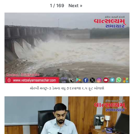
Next
»
1
/
169
મોરબી મચ્છુ-૩ ડેમના વઘુ ૭ દરવાજા ૬.૫ ફૂટ ખોલાશે