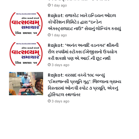
1 day ago
Rajkot: રાજકોટ ખાતે ઇન્ડિયન ઓઇલ
કોર્પોરેશન લિમિટેડ દ્વારા “ઇન્ડેન
એક્સ્ટ્રાલાઇટ નાઉ” સેવાનું લોન્ચિંગ કરાયું
1 day ago
Rajkot: ‘અનંત અનાદિ વડનગર’ થીમની
રીલ સ્પર્ધામાં સ્ટોક્સ ઈમેજીસનો ઉપયોગ
કરી શકાશે પણ એ.આઈ.ની છૂટ નથી
3 days ago
Rajkot: વરસાદ વચ્ચે ૧૦૮ બન્યું
‘ઈમરજન્સી પ્રસૂતિ ગૃહ’: જિલ્લાના ગ્રામ્ય
વિસ્તારમાં ઓન ધી સ્પોટ ૩ પ્રસૂતિ, એકનું
હોસ્પિટલ સ્થળાંતર
3 days ago