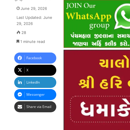
June 29, 2026
Last Updated: June
29, 2026
28
1 minute read
Facebook
X
LinkedIn
Messenger
Share via Email