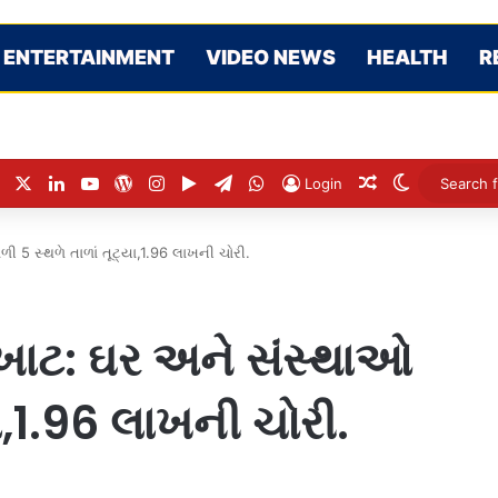
ENTERTAINMENT
VIDEO NEWS
HEALTH
R
Facebook
X
LinkedIn
YouTube
WordPress
Instagram
Google Play
Telegram
WhatsApp
Random Articl
Switch ski
Login
 5 સ્થળે તાળાં તૂટ્યા,1.96 લાખની ચોરી.
રખાટ: ઘર અને સંસ્થાઓ
યા,1.96 લાખની ચોરી.