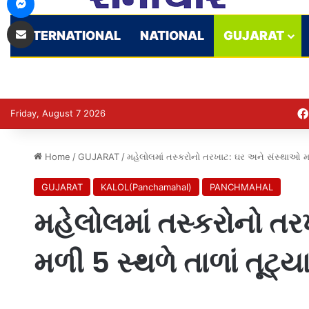
Share via Email
INTERNATIONAL
NATIONAL
GUJARAT
Friday, August 7 2026
Home
/
GUJARAT
/
મહેલોલમાં તસ્કરોનો તરખાટ: ઘર અને સંસ્થાઓ મળી
GUJARAT
KALOL(Panchamahal)
PANCHMAHAL
મહેલોલમાં તસ્કરોનો ત
મળી 5 સ્થળે તાળાં તૂટ્