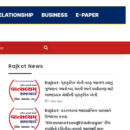
ELATIONSHIP
BUSINESS
E-PAPER
e
n
Search
for
Rajkot News
Rajkot: પ્રાકૃતિક ખેતી તરફ આગળ વધતું
ગુજરાત: આરોગ્ય, ધરતી અને પર્યાવરણ માટે
લાભદાયક મેથીની પ્રાકૃતિક ખેતી
1 day ago
Rajkot: વડનગરના આધ્યાત્મિક વારસાને
ઉજાગર કરવા
‘Shravanotsav@Vadnagar’ રીલ
સ્પર્ધાનો દ્વિતીય તબક્કો આજથી શરૂ