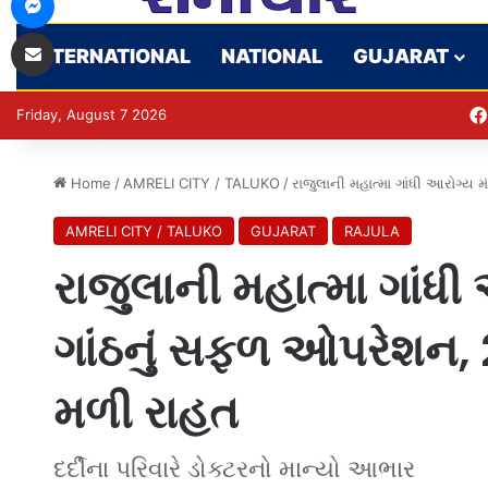
Share via Email
INTERNATIONAL
NATIONAL
GUJARAT
Friday, August 7 2026
Home
/
AMRELI CITY / TALUKO
/
રાજુલાની મહાત્મા ગાંધી આરોગ્ય મ
AMRELI CITY / TALUKO
GUJARAT
RAJULA
રાજુલાની મહાત્મા ગાંધી
ગાંઠનું સફળ ઓપરેશન, 20 
મળી રાહત
દર્દીના પરિવારે ડોક્ટરનો માન્યો આભાર