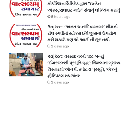
કોર્પોરેશન લિમિટેડ દ્વારા “ઇન્ડેન
એક્સ્ટ્રાલાઇટ નાઉ” સેવાનું લોન્ચિંગ કરાયું
5 hours ago
Rajkot: ‘અનંત અનાદિ વડનગર’ થીમની
રીલ સ્પર્ધામાં સ્ટોક્સ ઈમેજીસનો ઉપયોગ
કરી શકાશે પણ એ.આઈ.ની છૂટ નથી
2 days ago
Rajkot: વરસાદ વચ્ચે ૧૦૮ બન્યું
‘ઈમરજન્સી પ્રસૂતિ ગૃહ’: જિલ્લાના ગ્રામ્ય
વિસ્તારમાં ઓન ધી સ્પોટ ૩ પ્રસૂતિ, એકનું
હોસ્પિટલ સ્થળાંતર
2 days ago