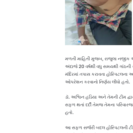
મળતી માહિતી મુજબ, રાજુલા નજીક આવે
અંદાજે 20 વર્ષથી વધુ સમયથી ગાંઠની 
મંદિરમાં તપાસ કરાવતા હોસ્પિટલના અન
ઓપરેશન કરવાનો નિર્ણય લીધો હતો.
ડૉ. અશ્વિન હડિયા અને તેમની ટીમ દ્
સફળ થતાં દર્દી તેમજ તેમના પરિવારજન
હતો.
આ સફળ સર્જરી બદલ હોસ્પિટલની ટીમ, 