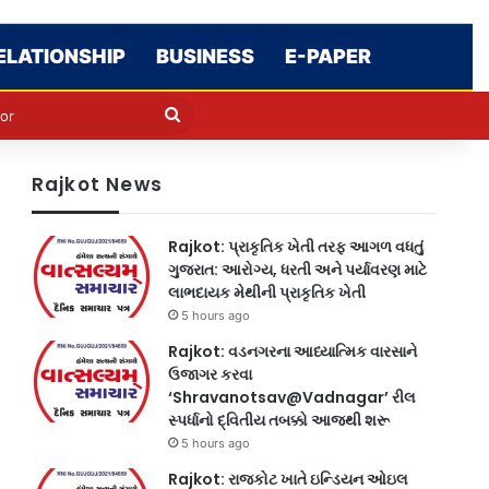
ELATIONSHIP
BUSINESS
E-PAPER
e
n
Search
for
Rajkot News
Rajkot: પ્રાકૃતિક ખેતી તરફ આગળ વધતું
ગુજરાત: આરોગ્ય, ધરતી અને પર્યાવરણ માટે
લાભદાયક મેથીની પ્રાકૃતિક ખેતી
5 hours ago
Rajkot: વડનગરના આધ્યાત્મિક વારસાને
ઉજાગર કરવા
‘Shravanotsav@Vadnagar’ રીલ
સ્પર્ધાનો દ્વિતીય તબક્કો આજથી શરૂ
5 hours ago
Rajkot: રાજકોટ ખાતે ઇન્ડિયન ઓઇલ