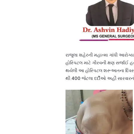
રાજુલા શહેરની મહાત્મા ગાંધી આરો
હોસ્પિટલ માટે ગૌરવની ક્ષણ સર્જાઈ હ
થયેલી આ હોસ્પિટલ શરૂઆતના દિવસથી 
થી 400 જેટલા દર્દીઓ અહીં સારવારનો