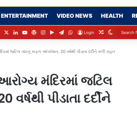
ENTERTAINMENT
VIDEO NEWS
HEALTH
R
Facebook
X
LinkedIn
YouTube
WordPress
Instagram
Google Play
Telegram
WhatsApp
Random Articl
Switch ski
Login
ંદિરમાં જટિલ ગાંઠનું સફળ ઓપરેશન, 20 વર્ષથી પીડાતા દર્દીને મળી રાહત
 આરોગ્ય મંદિરમાં જટિલ
વર્ષથી પીડાતા દર્દીને