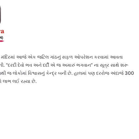
ગ્ય મંદિરમાં આજે એક જટિલ ગાંઠનું સફળ ઓપરેશન કરવામાં આવતા
તી. “દરદી દેવો ભવ અને દર્દી એ જ અમારું ભગવાન” ના સૂત્ર સાથે શરૂ
જ લોકોમાં વિશ્વાસનું કેન્દ્ર બની છે. હાલમાં પણ દરરોજ અંદાજે 300
 લાભ લઈ રહ્યા છે.