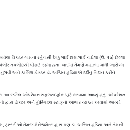
લા વિકટર ગામના રહેવાસી દેવકુભાઈ દામાભાઈ વાઘેલા (ઉં. 45) છેલ્લા
ગંભીર તકલીફથી પીડાઈ રહ્યા હતા. બાદમાં તેમણે મહાત્મા ગાંધી આરોગ્ય
ુભવી અને કાબિલ ડોક્ટર ડૉ. અશ્વિન હડિયાએ દર્દીનું નિદાન કરીને
વારા આ જટિલ ઓપરેશન સફળતાપૂર્વક પૂર્ણ કરવામાં આવ્યું હતું. ઓપરેશન
ો દ્વારા ડોક્ટર અને હોસ્પિટલ સ્ટાફનો આભાર વ્યક્ત કરવામાં આવ્યો
ટ્રસ્ટીઓ તેમજ મેનેજમેન્ટ દ્વારા પણ ડૉ. અશ્વિન હડિયા અને તેમની