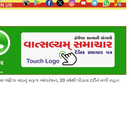
રમાં જટિલ ગાંઠનું સફળ ઓપરેશન, 20 વર્ષથી પીડાતા દર્દીને મળી રાહત