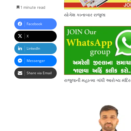
1 minute read
યોગેશ કાનાબાર રાજુલા
Facebook
X
LinkedIn
Messenger
Share via Email
રાજુલાની મહાત્મા ગાંધી આરોગ્ય મંદિ