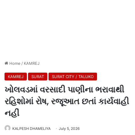
Home
/
KAMREJ
KAMREJ
SURAT
SURAT CITY / TALUKO
ખોલવડમાં વરસાદી પાણીના ભરાવાથી
રહિશોમાં રોષ, રજૂઆત છતાં કાર્યવાહી
નહીં
KALPESH DHAMELIYA
July 5, 2026