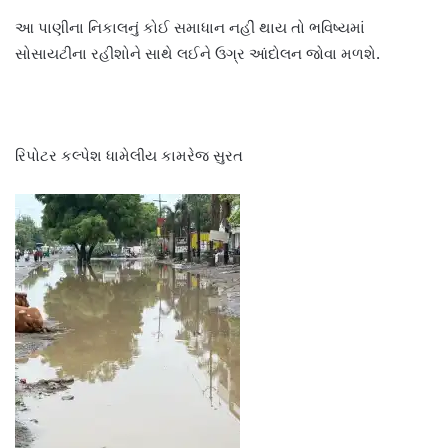
આ પાણીના નિકાલનું કોઈ સમાધાન નહીં થાય તો ભવિષ્યમાં
સોસાયટીના રહીશોને સાથે લઈને ઉગ્ર આંદોલન જોવા મળશે.
રિપોટર કલ્પેશ ધામેલીય કામરેજ સુરત