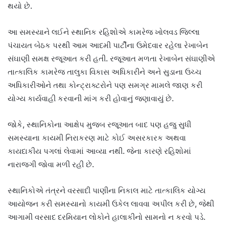
થયો છે.
આ સમસ્યાને લઈને સ્થાનિક રહિશોએ કામરેજ ખોલવડ જિલ્લા
પંચાયત બેઠક પરથી આમ આદમી પાર્ટીના ઉમેદવાર રહેલા રેખાબેન
સંઘાણી સમક્ષ રજૂઆત કરી હતી. રજૂઆત મળતા રેખાબેન સંઘાણીએ
તાત્કાલિક કામરેજ તાલુકા વિકાસ અધિકારીને અને સુડાના ઉચ્ચ
અધિકારીઓને તથા કોન્ટ્રાક્ટરોને પણ સમગ્ર મામલે જાણ કરી
યોગ્ય કાર્યવાહી કરવાની માંગ કરી હોવાનું જણાવાયું છે.
જોકે, સ્થાનિકોના આક્ષેપ મુજબ રજૂઆત બાદ પણ હજુ સુધી
સમસ્યાના કાયમી નિરાકરણ માટે કોઈ અસરકારક અથવા
કાયદાકીય પગલાં લેવામાં આવ્યા નથી. જેના કારણે રહિશોમાં
નારાજગી જોવા મળી રહી છે.
સ્થાનિકોએ તંત્રને વરસાદી પાણીના નિકાલ માટે તાત્કાલિક યોગ્ય
આયોજન કરી સમસ્યાનો કાયમી ઉકેલ લાવવા અપીલ કરી છે, જેથી
આગામી વરસાદ દરમિયાન લોકોને હાલાકીનો સામનો ન કરવો પડે.