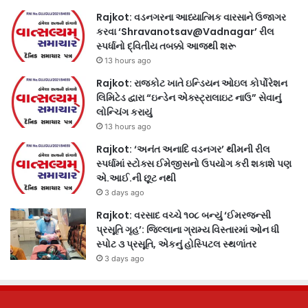
Rajkot: વડનગરના આધ્યાત્મિક વારસાને ઉજાગર
કરવા ‘Shravanotsav@Vadnagar’ રીલ
સ્પર્ધાનો દ્વિતીય તબક્કો આજથી શરૂ
13 hours ago
Rajkot: રાજકોટ ખાતે ઇન્ડિયન ઓઇલ કોર્પોરેશન
લિમિટેડ દ્વારા “ઇન્ડેન એક્સ્ટ્રાલાઇટ નાઉ” સેવાનું
લોન્ચિંગ કરાયું
13 hours ago
Rajkot: ‘અનંત અનાદિ વડનગર’ થીમની રીલ
સ્પર્ધામાં સ્ટોક્સ ઈમેજીસનો ઉપયોગ કરી શકાશે પણ
એ.આઈ.ની છૂટ નથી
3 days ago
Rajkot: વરસાદ વચ્ચે ૧૦૮ બન્યું ‘ઈમરજન્સી
પ્રસૂતિ ગૃહ’: જિલ્લાના ગ્રામ્ય વિસ્તારમાં ઓન ધી
સ્પોટ ૩ પ્રસૂતિ, એકનું હોસ્પિટલ સ્થળાંતર
3 days ago