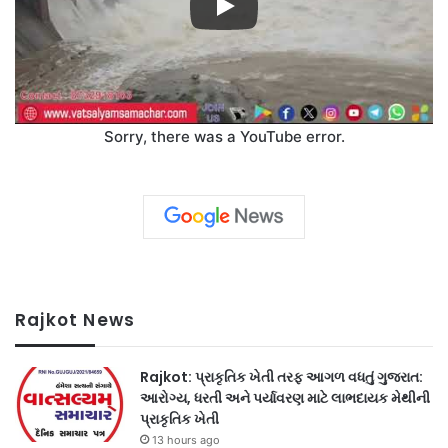
Sorry, there was a YouTube error.
Rajkot News
Rajkot: પ્રાકૃતિક ખેતી તરફ આગળ વધતું ગુજરાત:
આરોગ્ય, ધરતી અને પર્યાવરણ માટે લાભદાયક મેથીની
પ્રાકૃતિક ખેતી
13 hours ago