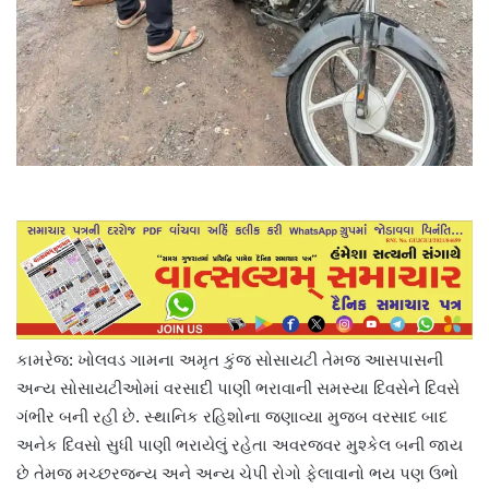
કામરેજ: ખોલવડ ગામના અમૃત કુંજ સોસાયટી તેમજ આસપાસની
અન્ય સોસાયટીઓમાં વરસાદી પાણી ભરાવાની સમસ્યા દિવસેને દિવસે
ગંભીર બની રહી છે. સ્થાનિક રહિશોના જણાવ્યા મુજબ વરસાદ બાદ
અનેક દિવસો સુધી પાણી ભરાયેલું રહેતા અવરજવર મુશ્કેલ બની જાય
છે તેમજ મચ્છરજન્ય અને અન્ય ચેપી રોગો ફેલાવાનો ભય પણ ઉભો