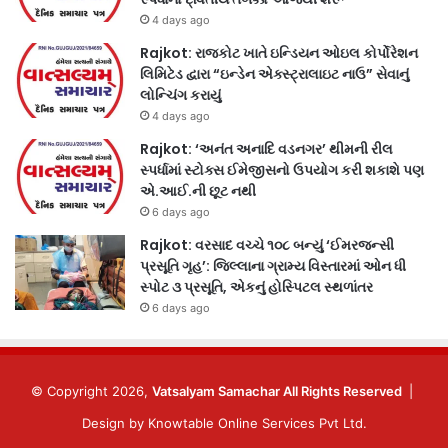
4 days ago
Rajkot: રાજકોટ ખાતે ઇન્ડિયન ઓઇલ કોર્પોરેશન
લિમિટેડ દ્વારા “ઇન્ડેન એક્સ્ટ્રાલાઇટ નાઉ” સેવાનું
લોન્ચિંગ કરાયું
4 days ago
Rajkot: ‘અનંત અનાદિ વડનગર’ થીમની રીલ
સ્પર્ધામાં સ્ટોક્સ ઈમેજીસનો ઉપયોગ કરી શકાશે પણ
એ.આઈ.ની છૂટ નથી
6 days ago
Rajkot: વરસાદ વચ્ચે ૧૦૮ બન્યું ‘ઈમરજન્સી
પ્રસૂતિ ગૃહ’: જિલ્લાના ગ્રામ્ય વિસ્તારમાં ઓન ધી
સ્પોટ ૩ પ્રસૂતિ, એકનું હોસ્પિટલ સ્થળાંતર
6 days ago
© Copyright 2026,
Vatsalyam Samachar All Rights Reserved
|
Design by
Knowtable Online Services Pvt Ltd.