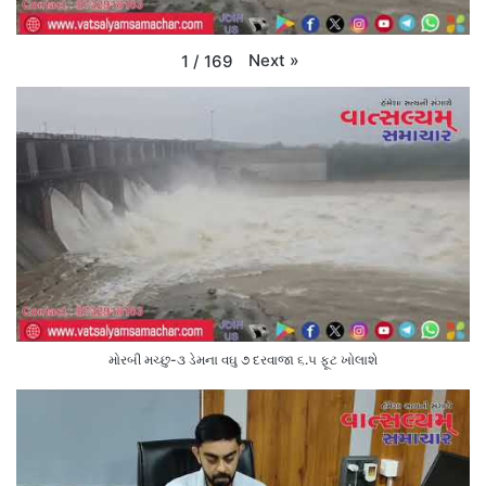
Next
»
1
/
169
મોરબી મચ્છુ-૩ ડેમના વઘુ ૭ દરવાજા ૬.૫ ફૂટ ખોલાશે