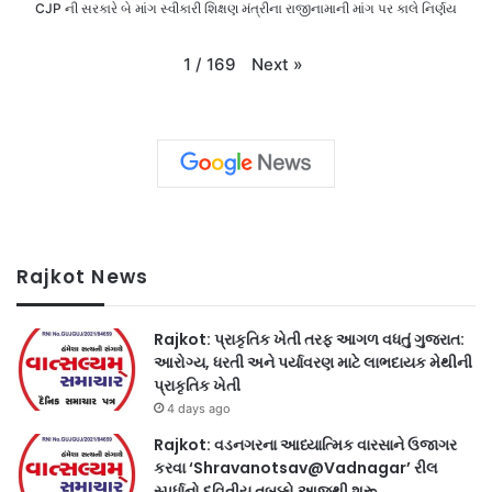
CJP ની સરકારે બે માંગ સ્વીકારી શિક્ષણ મંત્રીના રાજીનામાની માંગ પર કાલે નિર્ણય
Next
»
1
/
169
Rajkot News
Rajkot: પ્રાકૃતિક ખેતી તરફ આગળ વધતું ગુજરાત:
આરોગ્ય, ધરતી અને પર્યાવરણ માટે લાભદાયક મેથીની
પ્રાકૃતિક ખેતી
4 days ago
Rajkot: વડનગરના આધ્યાત્મિક વારસાને ઉજાગર
કરવા ‘Shravanotsav@Vadnagar’ રીલ
સ્પર્ધાનો દ્વિતીય તબક્કો આજથી શરૂ