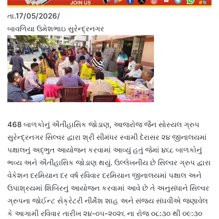
તા.17/05/2026/
બાવળિયા ઉમેશભાઇ સુરેન્દ્રનગર
468 બાળકોનું ઐતીહાસિક જોડાણ, આજરોજ જૈન સોસ્યલ ગ્રુપ
સુરેન્દ્રનગર સિલ્વર દ્વારા શ્રી સીમંધર સ્વામી દેરાસર ૨૪ જીનાલયમાં
પક્ષાલનું અદ્ભુત આયોજન કરવામાં આવ્યું હતું જેમાં ૪૬૮ બાળકોનું
ભવ્ય અને ઐતીહાસિક જોડાણ થયું. ઉલ્લેખનીય છે સિલ્વર ગ્રુપ દ્વારા
વેકેશન દરમિયાન દર વર્ષ રવિવાર દરમિયાન જીનાલયમાં પક્ષાલ અને
ઉપાશ્રયમાં શિબિરનું આયોજન કરવામાં આવે છે તે અનુસંધાને સિલ્વર
ગ્રુપના જોઈન્ટ સેક્રેટરી નીર્મેશ શાહ અને સંજય સંઘવીએ જણાવેલ
કે આગામી રવિવાર તારીખ ૨૪-૦૫-૨૦૨૬ ના રોજ ૦૮:૩૦ થી ૦૯:૩૦