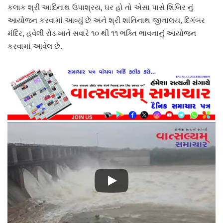
કલાક શ્રી આદિનાથ ઉપાશ્રય, ઘર હો તો એસા પાસે શિબિર નું
આયોજન કરવામાં આવ્યું છે અને શ્રી શાંતિનાથ જીનાલય, દિગંબર
મંદિર, હવેલી રોડ ખાતે સવારે ૧૦ થી ૧૧ ભક્તિ ભાવનાનું આયોજન
કરવામાં આવેલ છે.