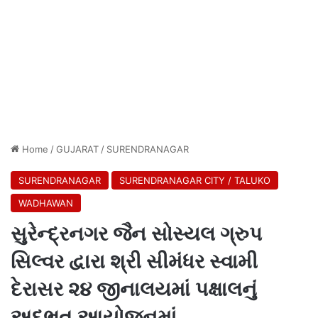
Home
/
GUJARAT
/
SURENDRANAGAR
SURENDRANAGAR
SURENDRANAGAR CITY / TALUKO
WADHAWAN
સુરેન્દ્રનગર જૈન સોસ્યલ ગ્રુપ
સિલ્વર દ્વારા શ્રી સીમંધર સ્વામી
દેરાસર ૨૪ જીનાલયમાં પક્ષાલનું
અદ્ભુત આયોજનમાં