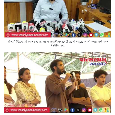
મોરબી જિલ્લામાં ભારે વરસાદ ના કારણે બિનજરૂરી ઘરની બહાર ન નીકળવા કલેક્ટરે
અપીલ કરી