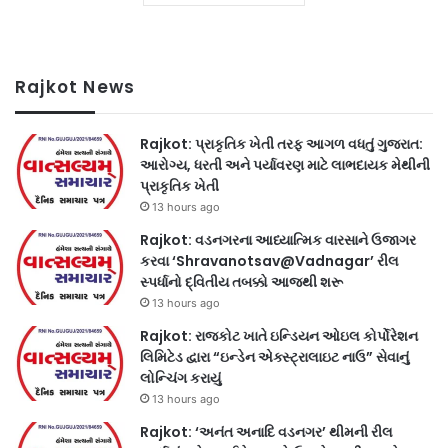
Rajkot News
Rajkot: પ્રાકૃતિક ખેતી તરફ આગળ વધતું ગુજરાત:
આરોગ્ય, ધરતી અને પર્યાવરણ માટે લાભદાયક મેથીની
પ્રાકૃતિક ખેતી
13 hours ago
Rajkot: વડનગરના આધ્યાત્મિક વારસાને ઉજાગર
કરવા ‘Shravanotsav@Vadnagar’ રીલ
સ્પર્ધાનો દ્વિતીય તબક્કો આજથી શરૂ
13 hours ago
Rajkot: રાજકોટ ખાતે ઇન્ડિયન ઓઇલ કોર્પોરેશન
લિમિટેડ દ્વારા “ઇન્ડેન એક્સ્ટ્રાલાઇટ નાઉ” સેવાનું
લોન્ચિંગ કરાયું
13 hours ago
Rajkot: ‘અનંત અનાદિ વડનગર’ થીમની રીલ