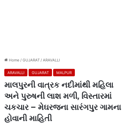
Home
/
GUJARAT
/
ARAVALLI
ARAVALLI
GUJARAT
MALPUR
માલપુરની વાત્રક નદીમાંથી મહિલા
અને પુરુષની લાશ મળી, વિસ્તારમાં
ચકચાર – મેઘરજના સારંગપુર ગામના
હોવાની માહિતી