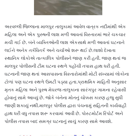
અરવલ્લી જિલ્લાના માલપુર તાલુકામાં આવેલ વાત્રક નદીમાંથી એક
મહિલા અને એક પુરુષની લાશ મળી આવતાં વિસ્તારમાં ભારે ચકચાર
મચી ગઈ છે. બંને વ્યક્તિઓની લાશ એકસાથે મળી આવતાં ઘટનાને
લઈને અનેક તર્કવિતર્ક અને ચર્ચાઓ શરૂ થઈ છે.લાશો દેખાતા
સ્થાનિક લોકોએ તાત્કાલિક પોલીસને જાણ કરી હતી. જાણ થતાં જ
માલપુર પોલીસની ટીમ ઘટના સ્થળે પહોંચી તપાસ હાથ ધરી હતી.
ઘટનાની જાણ થતાં આસપાસના વિસ્તારોમાંથી મોટી સંખ્યામાં લોકોના
ટોળાં પણ ઘટના સ્થળે ઉમટી પડ્યા હતા.પ્રાથમિક માહિતી અનુસાર
મૃતક મહિલા અને પુરુષ મેઘરજ તાલુકાના સારંગપુર ગામના રહેવાસી
હોવાનું સામે આવ્યું છે. જોકે બંનેના મોતનું ચોક્કસ કારણ હજુ સુધી
જાણી શકાયું નથી.માલપુર પોલીસ દ્વારા પંચનામું સહિતની કાર્યવાહી
હાથ ધરી વધુ તપાસ શરૂ કરવામાં આવી છે. પોસ્ટમોર્ટમ રિપોર્ટ અને
પોલીસ તપાસ બાદ સમગ્ર ઘટનાનું સાચું કારણ સામે આવશે.