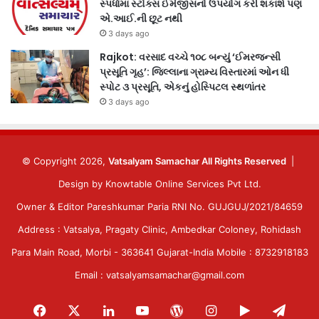
સ્પર્ધામાં સ્ટોક્સ ઈમેજીસનો ઉપયોગ કરી શકાશે પણ
એ.આઈ.ની છૂટ નથી
3 days ago
Rajkot: વરસાદ વચ્ચે ૧૦૮ બન્યું ‘ઈમરજન્સી
પ્રસૂતિ ગૃહ’: જિલ્લાના ગ્રામ્ય વિસ્તારમાં ઓન ધી
સ્પોટ ૩ પ્રસૂતિ, એકનું હોસ્પિટલ સ્થળાંતર
3 days ago
© Copyright 2026,
Vatsalyam Samachar All Rights Reserved
|
Design by
Knowtable Online Services Pvt Ltd.
Owner & Editor Pareshkumar Paria RNI No. GUJGUJ/2021/84659
Address : Vatsalya, Pragaty Clinic, Ambedkar Coloney, Rohidash
Para Main Road, Morbi - 363641 Gujarat-India Mobile : 8732918183
Email : vatsalyamsamachar@gmail.com
Facebook
X
LinkedIn
YouTube
WordPress
Instagram
Google
Tele