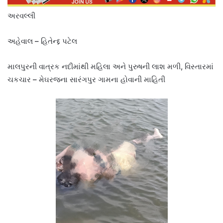
અરવલ્લી
અહેવાલ – હિતેન્દ્દ પટેલ
માલપુરની વાત્રક નદીમાંથી મહિલા અને પુરુષની લાશ મળી, વિસ્તારમાં
ચકચાર – મેઘરજના સારંગપુર ગામના હોવાની માહિતી