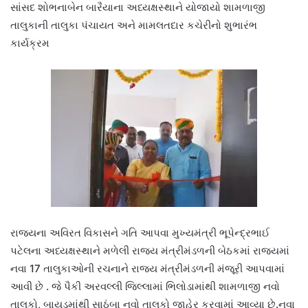
સાંસદ શોભનાબેન બારૈયાના અધ્યક્ષસ્થાને યોજાયો શામળાજી
તાલુકાની તાલુકા પંચાયત અને મામલતદાર કચેરીનો શુભારંભ
કાર્યક્રમ
રાજ્યના અવિરત વિકાસને ગતિ આપવા મુખ્યમંત્રી ભૂપેન્દ્રભાઈ
પટેલના અધ્યક્ષસ્થાને મળેલી રાજ્ય મંત્રીમંડળની બેઠકમાં રાજ્યમાં
નવા 17 તાલુકાઓની રચનાને રાજ્ય મંત્રીમંડળની મંજૂરી આપવામાં
આવી છે . જે પૈકી અરવલ્લી જિલ્લામાં ભિલોડામાંથી શામળાજી નવો
તાલુકો, બાયડમાંથી સાઠંબા નવો તાલુકો જાહેર કરવામાં આવ્યા છે.નવા