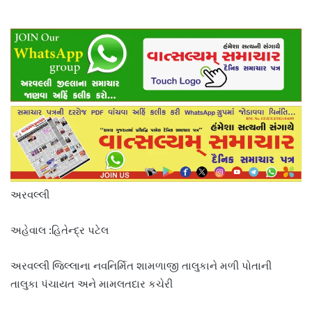
અરવલ્લી
અહેવાલ :હિતેન્દ્ર પટેલ
અરવલ્લી જિલ્લાના નવનિર્મિત શામળાજી તાલુકાને મળી પોતાની
તાલુકા પંચાયત અને મામલતદાર કચેરી