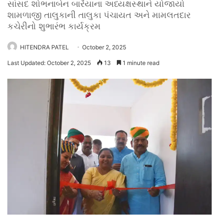
સાંસદ શોભનાબેન બારૈયાના અધ્યક્ષસ્થાને યોજાયો
શામળાજી તાલુકાની તાલુકા પંચાયત અને મામલતદાર
કચેરીનો શુભારંભ કાર્યક્રમ
HITENDRA PATEL
October 2, 2025
Last Updated: October 2, 2025
13
1 minute read