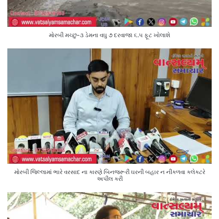
મોરબી મચ્છુ-૩ ડેમના વઘુ ૭ દરવાજા ૬.૫ ફૂટ ખોલાશે
મોરબી જિલ્લામાં ભારે વરસાદ ના કારણે બિનજરૂરી ઘરની બહાર ન નીકળવા કલેક્ટરે
અપીલ કરી