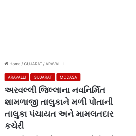
Home
/
GUJARAT
/
ARAVALLI
ARAVALLI
GUJARAT
MODASA
અરવલ્લી જિલ્લાના નવનિર્મિત
શામળાજી તાલુકાને મળી પોતાની
તાલુકા પંચાયત અને મામલતદાર
કચેરી