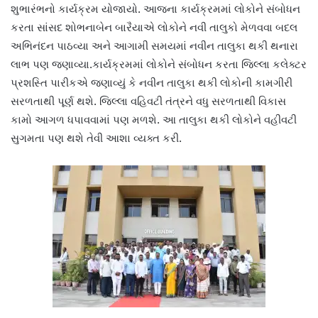
શુભારંભનો કાર્યક્રમ યોજાયો. આજના કાર્યક્રમમાં લોકોને સંબોધન
કરતા સાંસદ શોભનાબેન બારૈયાએ લોકોને નવી તાલુકો મેળવવા બદલ
અભિનંદન પાઠવ્યા અને આગામી સમયમાં નવીન તાલુકા થકી થનારા
લાભ પણ જણાવ્યા.કાર્યક્રમમાં લોકોને સંબોધન કરતા જિલ્લા કલેક્ટર
પ્રશસ્તિ પારીકએ જણાવ્યું કે નવીન તાલુકા થકી લોકોની કામગીરી
સરળતાથી પૂર્ણ થશે. જિલ્લા વહિવટી તંત્રને વધુ સરળતાથી વિકાસ
કામો આગળ ધપાવવામાં પણ મળશે. આ તાલુકા થકી લોકોને વહીવટી
સુગમતા પણ થશે તેવી આશા વ્યક્ત કરી.