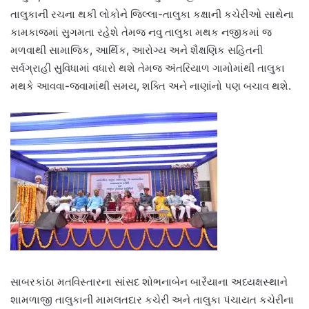
તાલુકાની રચના થકી લોકોને જિલ્લા-તાલુકા કક્ષાની કચેરીઓ સાથેના
કામકાજમાં સુગમતા રહેશે તેમજ નવુ તાલુકા મથક નજીકમાં જ
મળવાથી સામાજિક, આર્થિક, આરોગ્ય અને શૈક્ષણિક સહિતની
સર્વગ્રાહી સુવિધામાં વધારો થશે તેમજ અંતરિયાળ ગામોમાંથી તાલુકા
મથકે આવવા-જવામાંથી સમય, શક્તિ અને નાણાંનો પણ બચાવ થશે.
સાબરકાંઠા મતવિસ્તારના સાંસદ શોભનાબેન બારૈયાના અધ્યક્ષસ્થાને
શામળાજી તાલુકાની મામલતદાર કચેરી અને તાલુકા પંચાયત કચેરીના