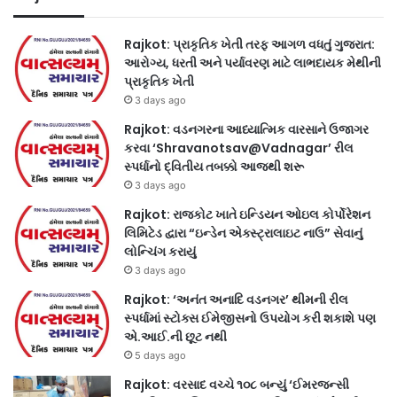
Rajkot: પ્રાકૃતિક ખેતી તરફ આગળ વધતું ગુજરાત:
આરોગ્ય, ધરતી અને પર્યાવરણ માટે લાભદાયક મેથીની
પ્રાકૃતિક ખેતી
3 days ago
Rajkot: વડનગરના આધ્યાત્મિક વારસાને ઉજાગર
કરવા ‘Shravanotsav@Vadnagar’ રીલ
સ્પર્ધાનો દ્વિતીય તબક્કો આજથી શરૂ
3 days ago
Rajkot: રાજકોટ ખાતે ઇન્ડિયન ઓઇલ કોર્પોરેશન
લિમિટેડ દ્વારા “ઇન્ડેન એક્સ્ટ્રાલાઇટ નાઉ” સેવાનું
લોન્ચિંગ કરાયું
3 days ago
Rajkot: ‘અનંત અનાદિ વડનગર’ થીમની રીલ
સ્પર્ધામાં સ્ટોક્સ ઈમેજીસનો ઉપયોગ કરી શકાશે પણ
એ.આઈ.ની છૂટ નથી
5 days ago
Rajkot: વરસાદ વચ્ચે ૧૦૮ બન્યું ‘ઈમરજન્સી