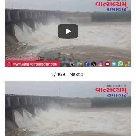
Next
»
1
/
169