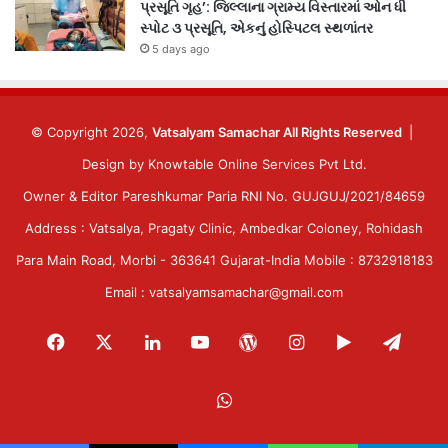
પ્રસૂતિ ગૃહ’: જિલ્લાના ગ્રામ્ય વિસ્તારમાં ઓન ધી
સ્પોટ ૩ પ્રસૂતિ, એકનું હોસ્પિટલ સ્થળાંતર
5 days ago
© Copyright 2026,
Vatsalyam Samachar All Rights Reserved
|
Design by
Knowtable Online Services Pvt Ltd.
Owner & Editor Pareshkumar Paria RNI No. GUJGUJ/2021/84659
Address : Vatsalya, Pragaty Clinic, Ambedkar Coloney, Rohidash
Para Main Road, Morbi - 363641 Gujarat-India Mobile : 8732918183
Email : vatsalyamsamachar@gmail.com
Facebook
X
LinkedIn
YouTube
WordPress
Instagram
Google
Tele
Play
WhatsApp