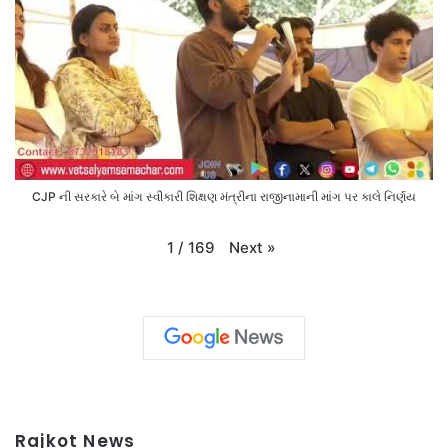
CJP ની સરકારે બે માંગ સ્વીકારી શિક્ષણ મંત્રીના રાજીનામાની માંગ પર કાલે નિર્ણય
Next
»
1
/
169
Rajkot News