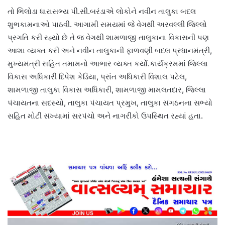
તો ભિલોડા ધારાસભ્ય પી.સી.બરંડાએ લોકોને નવીન તાલુકા બદલ
શુભકામનાઓ પાઠવી. આગામી સમયમાં જે વેગથી અરવલ્લી જિલ્લો
પ્રગતિ કરી રહ્યો છે તે જ વેગથી શામળાજી તાલુકાના વિકાસની પણ
આશા વ્યક્ત કરી અને નવીન તાલુકાની ફાળવણી બદલ પ્રધાનમંત્રી,
મુખ્યમંત્રી સહિત તમામનો આભાર વ્યક્ત કર્યો.કાર્યક્રમમાં જિલ્લા
વિકાસ અધિકારી દિપેશ કેડિયા, પ્રાંત અધિકારી વિશાલ પટેલ,
શામળાજી તાલુકા વિકાસ અધિકારી, શામળાજી મામલતદાર, જિલ્લા
પંચાયતના સદસ્યો, તાલુકા પંચાયત પ્રમુખ, તાલુકા સંગઠનના સભ્યો
સહિત મોટી સંખ્યામાં સરપંચો અને નાગરીકો ઉપસ્થિત રહ્યાં હતા.