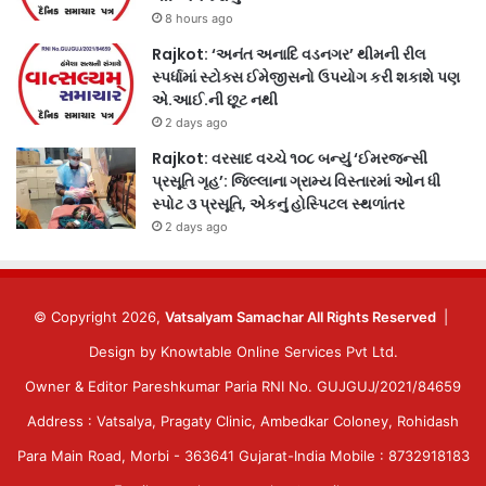
8 hours ago
Rajkot: ‘અનંત અનાદિ વડનગર’ થીમની રીલ
સ્પર્ધામાં સ્ટોક્સ ઈમેજીસનો ઉપયોગ કરી શકાશે પણ
એ.આઈ.ની છૂટ નથી
2 days ago
Rajkot: વરસાદ વચ્ચે ૧૦૮ બન્યું ‘ઈમરજન્સી
પ્રસૂતિ ગૃહ’: જિલ્લાના ગ્રામ્ય વિસ્તારમાં ઓન ધી
સ્પોટ ૩ પ્રસૂતિ, એકનું હોસ્પિટલ સ્થળાંતર
2 days ago
© Copyright 2026,
Vatsalyam Samachar All Rights Reserved
|
Design by
Knowtable Online Services Pvt Ltd.
Owner & Editor Pareshkumar Paria RNI No. GUJGUJ/2021/84659
Address : Vatsalya, Pragaty Clinic, Ambedkar Coloney, Rohidash
Para Main Road, Morbi - 363641 Gujarat-India Mobile : 8732918183