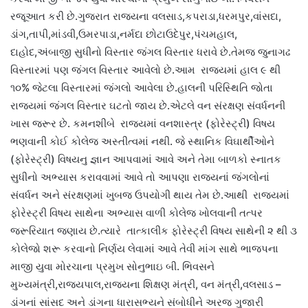
રજૂઆત કરી છે.ગુજરાત રાજયના વલસાડ,કપરાડા,ધરમપુર,વાંસદા,
ડાંગ,તાપી,માંડવી,ઉમરપાડા,નર્મદા છોટાઉદેપુર,પંચમહાલ,
દાહોદ,અંબાજી સુધીનો વિસ્તાર જંગલ વિસ્તાર ધરાવે છે.તેમજ જુનાગઢ
વિસ્તારમાં પણ જંગલ વિસ્તાર આવેલો છે.આમ રાજયમાં હાલ ૯ થી
૧૦% જેટલા વિસ્તારમાં જંગલો આવેલા છે.હાલની પરિસ્થિતિ જોતા
રાજયમાં જંગલ વિસ્તાર ઘટતો જાય છે.એટલે વન સંરક્ષણ સંવર્ધનની
ખાસ જરૂર છે. કમનશીબે રાજયમાં વનશાસ્ત્ર (ફોરેસ્ટ્રી) વિષય
ભણવાની કોઈ કોલેજ અસ્તીત્વમાં નથી. જે સ્થાનિક વિઘાર્થીઓને
(ફોરેસ્ટ્રી) વિષયનુ જ્ઞાન આપવામાં આવે અને તેમા બાળકો સ્નાતક
સુધીનો અભ્યાસ કરાવવામાં આવે તો આપણા રાજયનાં જંગલોનાં
સંવર્ધન અને સંરક્ષણમાં ખુબજ ઉપયોગી થાય તેમ છે.આથી રાજયમાં
ફોરેસ્ટ્રી વિષય સાથેના અભ્યાસ વાળી કોલેજ ખોલવાની તત્પર
જરૂરિયાત જણાય છે.ત્યારે તાત્કાલીક ફોરેસ્ટ્રી વિષય સાથેની ૨ થી ૩
કોલેજો શરૂ કરવાનો નિર્ણય લેવામાં આવે તેવી માંગ સાથે ભાજપના
માજી યુવા મોરચાના પ્રમુખ સોનુભાઇ બી. ભિવસને
મુખ્યમંત્રી,રાજ્યપાલ,રાજ્યના શિક્ષણ મંત્રી, વન મંત્રી,વલસાડ –
ડાંગનાં સાંસદ અને ડાંગના ધારાસભ્યને સંબોધીને અરજ ગુજારી