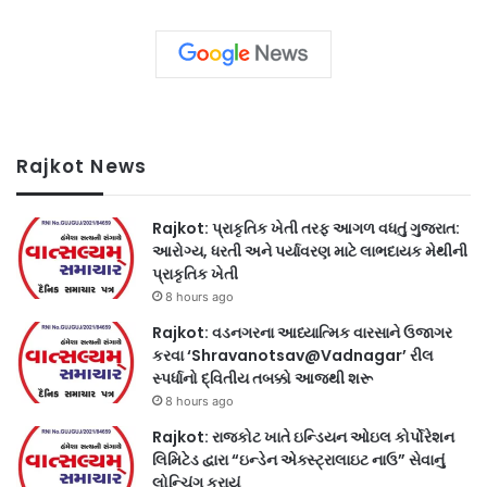
Rajkot News
Rajkot: પ્રાકૃતિક ખેતી તરફ આગળ વધતું ગુજરાત:
આરોગ્ય, ધરતી અને પર્યાવરણ માટે લાભદાયક મેથીની
પ્રાકૃતિક ખેતી
8 hours ago
Rajkot: વડનગરના આધ્યાત્મિક વારસાને ઉજાગર
કરવા ‘Shravanotsav@Vadnagar’ રીલ
સ્પર્ધાનો દ્વિતીય તબક્કો આજથી શરૂ
8 hours ago
Rajkot: રાજકોટ ખાતે ઇન્ડિયન ઓઇલ કોર્પોરેશન
લિમિટેડ દ્વારા “ઇન્ડેન એક્સ્ટ્રાલાઇટ નાઉ” સેવાનું
લોન્ચિંગ કરાયું