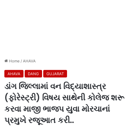
Home
/
AHAVA
AHAVA
DANG
GUJARAT
ડાંગ જિલ્લામાં વન વિદ્યાશાસ્ત્ર
(ફોરેસ્ટ્રી) વિષય સાથેની કોલેજ શરૂ
કરવા માજી ભાજપ યુવા મોરચાનાં
પ્રમુખે રજૂઆત કરી..