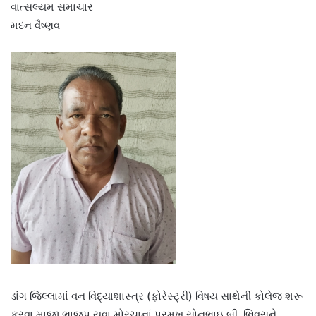
વાત્સલ્યમ સમાચાર
મદન વૈષ્ણવ
ડાંગ જિલ્લામાં વન વિદ્યાશાસ્ત્ર (ફોરેસ્ટ્રી) વિષય સાથેની કોલેજ શરૂ
કરવા માજી ભાજપ યુવા મોરચાનાં પ્રમુખ સોનુભાઇ બી. ભિવસને