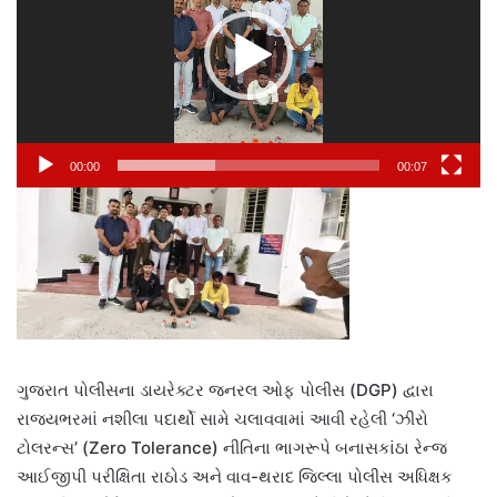
00:00
00:07
ગુજરાત પોલીસના ડાયરેક્ટર જનરલ ઓફ પોલીસ (DGP) દ્વારા
રાજ્યભરમાં નશીલા પદાર્થો સામે ચલાવવામાં આવી રહેલી ‘ઝીરો
ટોલરન્સ’ (Zero Tolerance) નીતિના ભાગરૂપે બનાસકાંઠા રેન્જ
આઈજીપી પરીક્ષિતા રાઠોડ અને વાવ-થરાદ જિલ્લા પોલીસ અધિક્ષક