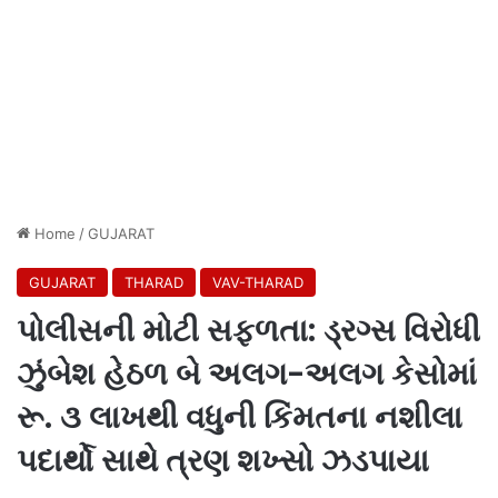
Home
/
GUJARAT
GUJARAT
THARAD
VAV-THARAD
પોલીસની મોટી સફળતા: ડ્રગ્સ વિરોધી
ઝુંબેશ હેઠળ બે અલગ-અલગ કેસોમાં
રૂ. ૩ લાખથી વધુની કિંમતના નશીલા
પદાર્થો સાથે ત્રણ શખ્સો ઝડપાયા