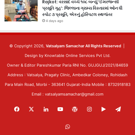
Rajkot: વરસાદ વચ્ચે ૧૦૮ બન્યું ‘ઈમરજન્સી
પ્રસૂતિ ગૃહ’: જિલ્લાના ગ્રામ્ય વિસ્તારમાં ઓન ધી
સ્પોટ ૩ પ્રસૂતિ, એકનું હોસ્પિટલ સ્થળાંતર
4 days ago
© Copyright 2026,
Vatsalyam Samachar All Rights Reserved
|
Design by
Knowtable Online Services Pvt Ltd.
Owner & Editor Pareshkumar Paria RNI No. GUJGUJ/2021/84659
Address : Vatsalya, Pragaty Clinic, Ambedkar Coloney, Rohidash
Para Main Road, Morbi - 363641 Gujarat-India Mobile : 8732918183
Email : vatsalyamsamachar@gmail.com
Facebook
X
LinkedIn
YouTube
WordPress
Instagram
Google
Tele
Play
WhatsApp