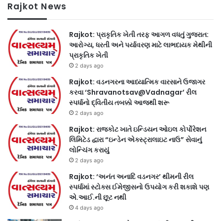
Rajkot News
Rajkot: પ્રાકૃતિક ખેતી તરફ આગળ વધતું ગુજરાત:
આરોગ્ય, ધરતી અને પર્યાવરણ માટે લાભદાયક મેથીની
પ્રાકૃતિક ખેતી
2 days ago
Rajkot: વડનગરના આધ્યાત્મિક વારસાને ઉજાગર
કરવા ‘Shravanotsav@Vadnagar’ રીલ
સ્પર્ધાનો દ્વિતીય તબક્કો આજથી શરૂ
2 days ago
Rajkot: રાજકોટ ખાતે ઇન્ડિયન ઓઇલ કોર્પોરેશન
લિમિટેડ દ્વારા “ઇન્ડેન એક્સ્ટ્રાલાઇટ નાઉ” સેવાનું
લોન્ચિંગ કરાયું
2 days ago
Rajkot: ‘અનંત અનાદિ વડનગર’ થીમની રીલ
સ્પર્ધામાં સ્ટોક્સ ઈમેજીસનો ઉપયોગ કરી શકાશે પણ
એ.આઈ.ની છૂટ નથી
4 days ago