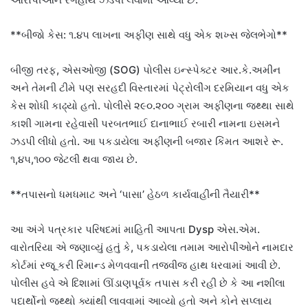
**બીજો કેસ: ૧.૪૫ લાખના અફીણ સાથે વધુ એક શખ્સ જેલભેગો**
બીજી તરફ, એસઓજી (SOG) પોલીસ ઇન્સ્પેક્ટર આર.કે.અમીન
અને તેમની ટીમે પણ સરહદી વિસ્તારમાં પેટ્રોલીંગ દરમિયાન વધુ એક
કેસ શોધી કાઢ્યો હતો. પોલીસે ૨૯૦.૨૦૦ ગ્રામ અફીણના જથ્થા સાથે
કાશી ગામના રહેવાસી પરબતભાઈ દાનાભાઈ રબારી નામના ઇસમને
ઝડપી લીધો હતો. આ પકડાયેલા અફીણની બજાર કિંમત આશરે રૂ.
૧,૪૫,૧૦૦ જેટલી થવા જાય છે.
**તપાસનો ધમધમાટ અને ‘પાસા’ હેઠળ કાર્યવાહીની તૈયારી**
આ અંગે પત્રકાર પરિષદમાં માહિતી આપતા Dysp એસ.એમ.
વારોતરિયા એ જણાવ્યું હતું કે, પકડાયેલા તમામ આરોપીઓને નામદાર
કોર્ટમાં રજૂ કરી રિમાન્ડ મેળવવાની તજવીજ હાથ ધરવામાં આવી છે.
પોલીસ હવે એ દિશામાં ઊંડાણપૂર્વક તપાસ કરી રહી છે કે આ નશીલા
પદાર્થોનો જથ્થો ક્યાંથી લાવવામાં આવ્યો હતો અને કોને સપ્લાય