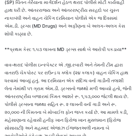
(SP) ચિંતન તેરૈયાના માર્ગદર્શન હેઠળ થરાદ પોલીસે મોટી કાર્યવાહી
હાથ ધરી છે. આંતરરાજ્ય અને આંતરરાષ્ટ્રીય સરહદો પર ચુસ્ત
નાકાબંધી અને વાહન ચેકિંગ દરમિયાન પોલીસે એક જ દિવસમાં
એમ.ડી. ડ્રગ્સ (MD Drugs) અને અફીણના બે અલગ-અલગ કેસ
શોધી કાઢ્યા છે.
**પ્રથમ કેસ: ૧.૫૩ લાખના MD ડ્રગ્સ સાથે બે આરોપી પકડાયા**
વાવ-થરાદ પોલીસ ઇન્સ્પેક્ટર એ .જી.રબારી અને તેમની ટીમ દ્વારા
વાતરાઉ ચેકપોસ્ટ પર રાઉન્ડ ધ ક્લોક (૨૪ કલાક) વાહન ચેકિંગ હાથ
ધરવામાં આવ્યું હતું. આ દરમિયાન એક સંદિગ્ધ વર્ના ગાડીની તલાશી
લેતા તેમાંથી ૫૧ ગ્રામ એમ.ડી. ડ્રગ્સનો જથ્થો મળી આવ્યો હતો, જેની
આંતરરાષ્ટ્રીય બજારમાં કિંમત આશરે રૂ. ૧,૫૩,૦૦૦ જેટલી થાય છે.
પોલીસે ડ્રગ્સના જથ્થા સહિત રૂ. ૨ લાખની વર્ના ગાડી અને રૂ.
૨૦,૦૦૦ ની કિંમતના બે મોબાઈલ ફોન જપ્ત કર્યા છે. આ મામલે કડી,
મહેસાણાના રહેવાસી હનીફ ખાન ફિરોજ ખાન મુસલમાન (ફિરોજ
સોસાયટી) અને મહમ્મદ એજાઝ ઈજજતઅલી નામના બે
આરોપીઓને રંગેહાથ ઝડપી લેવામાં આવ્યા છે.