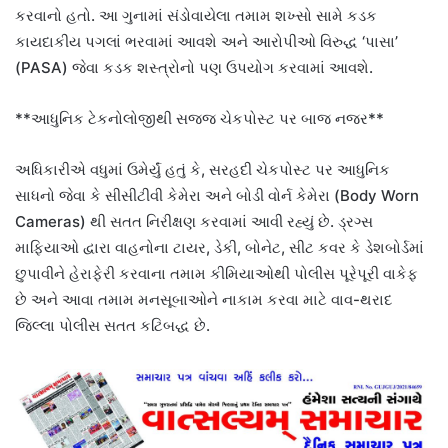
કરવાનો હતો. આ ગુનામાં સંડોવાયેલા તમામ શખ્સો સામે કડક
કાયદાકીય પગલાં ભરવામાં આવશે અને આરોપીઓ વિરુદ્ધ ‘પાસા’
(PASA) જેવા કડક શસ્ત્રોનો પણ ઉપયોગ કરવામાં આવશે.
**આધુનિક ટેકનોલોજીથી સજ્જ ચેકપોસ્ટ પર બાજ નજર**
અધિકારીએ વધુમાં ઉમેર્યું હતું કે, સરહદી ચેકપોસ્ટ પર આધુનિક
સાધનો જેવા કે સીસીટીવી કેમેરા અને બોડી વોર્ન કેમેરા (Body Worn
Cameras) થી સતત નિરીક્ષણ કરવામાં આવી રહ્યું છે. ડ્રગ્સ
માફિયાઓ દ્વારા વાહનોના ટાયર, ડેકી, બોનેટ, સીટ કવર કે ડેશબોર્ડમાં
છુપાવીને હેરાફેરી કરવાના તમામ કીમિયાઓથી પોલીસ પૂરેપૂરી વાકેફ
છે અને આવા તમામ મનસૂબાઓને નાકામ કરવા માટે વાવ-થરાદ
જિલ્લા પોલીસ સતત કટિબદ્ધ છે.