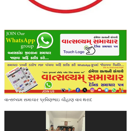
વાત્સલ્યમ સમાચાર પ્રવિણભાઇ ચૌહાણ વાવ થરાદ
Video
Player