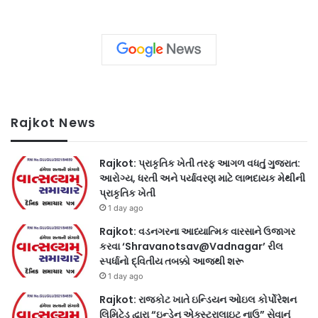
Rajkot News
Rajkot: પ્રાકૃતિક ખેતી તરફ આગળ વધતું ગુજરાત:
આરોગ્ય, ધરતી અને પર્યાવરણ માટે લાભદાયક મેથીની
પ્રાકૃતિક ખેતી
1 day ago
Rajkot: વડનગરના આધ્યાત્મિક વારસાને ઉજાગર
કરવા ‘Shravanotsav@Vadnagar’ રીલ
સ્પર્ધાનો દ્વિતીય તબક્કો આજથી શરૂ
1 day ago
Rajkot: રાજકોટ ખાતે ઇન્ડિયન ઓઇલ કોર્પોરેશન
લિમિટેડ દ્વારા “ઇન્ડેન એક્સ્ટ્રાલાઇટ નાઉ” સેવાનું