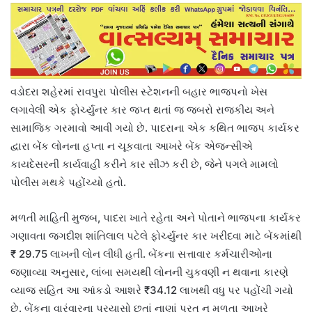
વડોદરા શહેરમાં રાવપુરા પોલીસ સ્ટેશનની બહાર ભાજપનો ખેસ
લગાવેલી એક ફોર્ચ્યુનર કાર જપ્ત થતાં જ જબરો રાજકીય અને
સામાજિક ગરમાવો આવી ગયો છે. પાદરાના એક કથિત ભાજપ કાર્યકર
દ્વારા બેંક લોનના હપ્તા ન ચૂકવાતા આખરે બેંક એજન્સીએ
કાયદેસરની કાર્યવાહી કરીને કાર સીઝ કરી છે, જેને પગલે મામલો
પોલીસ મથકે પહોંચ્યો હતો.
મળતી માહિતી મુજબ, પાદરા ખાતે રહેતા અને પોતાને ભાજપના કાર્યકર
ગણાવતા જગદીશ શાંતિલાલ પટેલે ફોર્ચ્યુનર કાર ખરીદવા માટે બેંકમાંથી
₹ 29.75 લાખની લોન લીધી હતી. બેંકના સત્તાવાર કર્મચારીઓના
જણાવ્યા અનુસાર, લાંબા સમયથી લોનની ચુકવણી ન થવાના કારણે
વ્યાજ સહિત આ આંકડો આશરે ₹34.12 લાખથી વધુ પર પહોંચી ગયો
છે. બેંકના વારંવારના પ્રયાસો છતાં નાણાં પરત ન મળતા આખરે