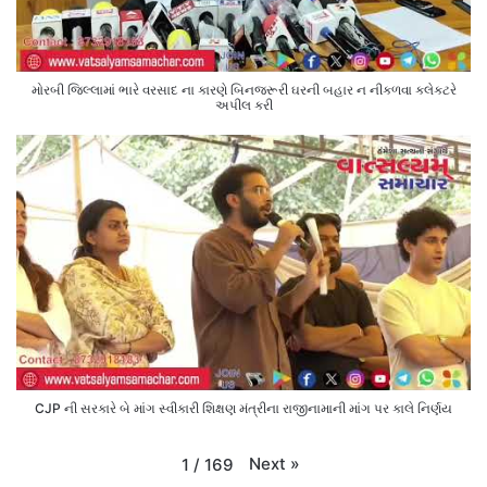
મોરબી જિલ્લામાં ભારે વરસાદ ના કારણે બિનજરૂરી ઘરની બહાર ન નીકળવા કલેક્ટરે
અપીલ કરી
CJP ની સરકારે બે માંગ સ્વીકારી શિક્ષણ મંત્રીના રાજીનામાની માંગ પર કાલે નિર્ણય
Next
»
1
/
169