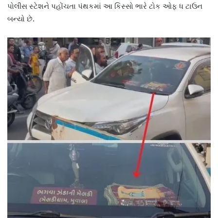
પોલીસ સ્ટેશને પહોંચતા પંથકમાં આ કિસ્સો ભારે ટોક ઓફ ધ ટાઉન
બન્યો છે.