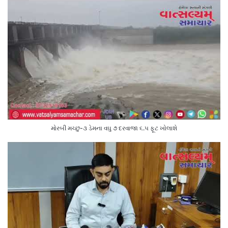
મોરબી મચ્છુ-૩ ડેમના વઘુ ૭ દરવાજા ૬.૫ ફૂટ ખોલાશે