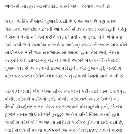
એજન્સી મારફતે આ મોંઘીદાટ કારને જપ્ત કરવામાં આવી છે.
બેંકના અધિકારીઓએ ખુલાસો કર્યો છે કે આ અગાઉ પણ પાદરા
વિસ્તારમાં જગદીશ પટેલની આ કારને સીઝ કરવામાં આવી હતી, પરંતુ
તે સમયે તેઓ ગમે તેમ કરીને કાર છોડાવી ગયા હતા. બેંકે એવો પણ
દાવો કર્યો છે કે જગદીશ પટેલને અગાઉ બ્રાન્ચ ખાતે રૂબરૂ બોલાવીને
બાકી રકમ ભરી જવા સમજાવવામાં આવ્યા હતા. તેમ છતાં, તેમના
તરફથી કોઈ યોગ્ય સહકાર ન મળતાં આખરે બેંકના નીતિ-નિયમો
મુજબ કાર સીઝ કરવાની ફરજ પડી હતી. એટલું જ નહીં, જગદીશ
પટેલ પર અન્ય બેંકોની લોન પણ ચાલુ હોવાની વિગતો સામે આવી છે.
ગઈકાલે જ્યારે બેંક એજન્સીએ કાર જપ્ત કરી ત્યારે મામલો રાવપુરા
પોલીસ સ્ટેશને પહોંચ્યો હતો. પોલીસ સ્ટેશનની બહાર ઉભેલી આ
વૈભવી ફોર્ચ્યુનર કારના ડેસ્ક પર ભાજપનો ખેસ મૂકેલો હતો, જે ત્યાં
હાજર તમામ લોકોમાં ભારે કુતૂહલ અને ચર્ચાનો વિષય બન્યો હતો.
જગદીશ પટેલે પોતે ભાજપના સક્રિય કાર્યકર હોવાનો દાવો કર્યો છે,
ત્યારે સત્તાધારી પક્ષના કાર્યકરની જ કાર લોન ડિફોલ્ટ થવાને કારણે