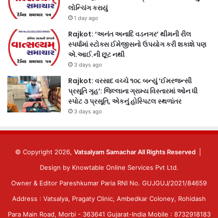
લોન્ચિંગ કરાયું
1 day ago
Rajkot: ‘અનંત અનાદિ વડનગર’ થીમની રીલ
સ્પર્ધામાં સ્ટોક્સ ઈમેજીસનો ઉપયોગ કરી શકાશે પણ
એ.આઈ.ની છૂટ નથી
3 days ago
Rajkot: વરસાદ વચ્ચે ૧૦૮ બન્યું ‘ઈમરજન્સી
પ્રસૂતિ ગૃહ’: જિલ્લાના ગ્રામ્ય વિસ્તારમાં ઓન ધી
સ્પોટ ૩ પ્રસૂતિ, એકનું હોસ્પિટલ સ્થળાંતર
3 days ago
© Copyright 2026,
Vatsalyam Samachar All Rights Reserved
|
Design by
Knowtable Online Services Pvt Ltd.
Owner & Editor Pareshkumar Paria RNI No. GUJGUJ/2021/84659
Address : Vatsalya, Pragaty Clinic, Ambedkar Coloney, Rohidash
Para Main Road, Morbi - 363641 Gujarat-India Mobile : 8732918183