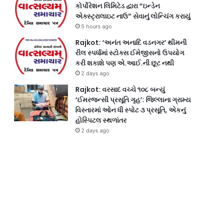
કોર્પોરેશન લિમિટેડ દ્વારા “ઇન્ડેન
એક્સ્ટ્રાલાઇટ નાઉ” સેવાનું લોન્ચિંગ કરાયું
5 hours ago
Rajkot: ‘અનંત અનાદિ વડનગર’ થીમની
રીલ સ્પર્ધામાં સ્ટોક્સ ઈમેજીસનો ઉપયોગ
કરી શકાશે પણ એ.આઈ.ની છૂટ નથી
2 days ago
Rajkot: વરસાદ વચ્ચે ૧૦૮ બન્યું
‘ઈમરજન્સી પ્રસૂતિ ગૃહ’: જિલ્લાના ગ્રામ્ય
વિસ્તારમાં ઓન ધી સ્પોટ ૩ પ્રસૂતિ, એકનું
હોસ્પિટલ સ્થળાંતર
2 days ago