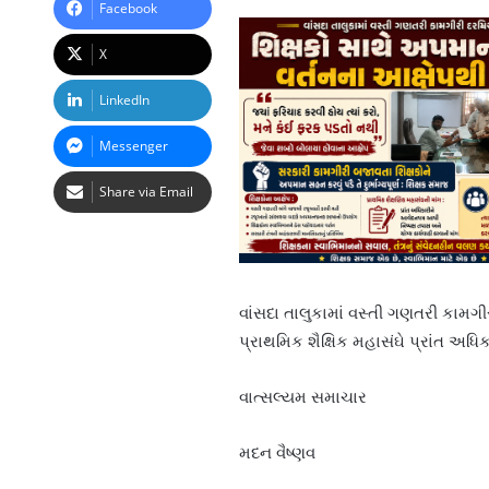
Facebook
X
LinkedIn
Messenger
Share via Email
વાંસદા તાલુકામાં વસ્તી ગણતરી કામગ
પ્રાથમિક શૈક્ષિક મહાસંઘે પ્રાંત અધિક
વાત્સલ્યમ સમાચાર
મદન વૈષ્ણવ