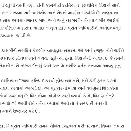
ાલી રહેલી વસ્તી ગણતરીની કામગીરી દરમિયાન પ્રાથમિક શિક્ષકો સાથે
િક્ષક સમાજમાં ભારે અસંતોષ અને રોષનો માહોલ સર્જાયો છે. તાલુકાના
 સામે અપમાનજનક ભાષા અને અહંકારભર્યા વર્તનના ગંભીર આક્ષેપો
ક શૈક્ષિક મહાસંઘ, વાંસદા તાલુકા દ્વારા પ્રાંત અધિકારીને આવેદનપત્ર
ઉઠાવવામાં આવી છે.
 કામગીરી સંબંધિત કેટલીક વ્યવહારુ સમસ્યાઓ અને રજૂઆતોને લઈને
મલતદાર સોનલબેનને મળવા પહોંચ્યા હતા. શિક્ષકોનો આક્ષેપ છે કે તેમની
ની સાથે તોછડાઈભર્યું અને અસંવેદનશીલ વર્તન કરવામાં આવ્યું હતું.
દરમિયાન “જ્યાં ફરિયાદ કરવી હોય ત્યાં કરો, મને કંઈ ફરક પડતો
આક્ષેપ કરવામાં આવ્યો છે. આ પ્રકારની ભાષા અને વલણથી શિક્ષકોના
જણાવ્યું છે. શિક્ષકોમાં એવી લાગણી વ્યાપી છે કે, શિક્ષણ ક્ષેત્રે
સાથે જો આવી રીતે વર્તન કરવામાં આવે તો તે સરકારી તંત્રની
િકતાને ઉજાગર કરે છે.
ાસંઘે પ્રાંત અધિકારી સમક્ષ લેખિત રજૂઆત કરી ઘટનાની નિષ્પક્ષ તપાસ