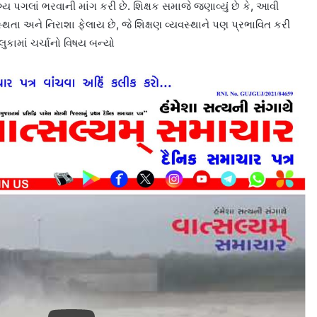
 પગલાં ભરવાની માંગ કરી છે. શિક્ષક સમાજે જણાવ્યું છે કે, આવી
તા અને નિરાશા ફેલાય છે, જે શિક્ષણ વ્યવસ્થાને પણ પ્રભાવિત કરી
લુકામાં ચર્ચાનો વિષય બન્યો