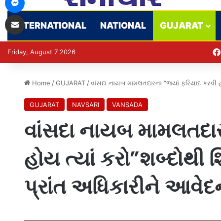
Share via Email
INTERNATIONAL
NATIONAL
GUJARAT
Friday, August 7 2026
Home
/
GUJARAT
/
વાંસદા નાયબ મામલતદારના “જ્યાં ફરિયાદ કરવી હ
GUJARAT
NAVSARI
VANSADA
વાંસદા નાયબ મામલતદાર
હોય ત્યાં કરો”શબ્દોથી
પ્રાંત અધિકારીને આવે