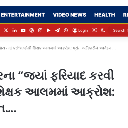
ENTERTAINMENT
VIDEO NEWS
HEALTH
R
Facebook
X
LinkedIn
YouTube
WordPress
Instagram
Google Play
Telegram
WhatsApp
Random Articl
Switch ski
Login
ોય ત્યાં કરો”શબ્દોથી શિક્ષક આલમમાં આક્રોશ: પ્રાંત અધિકારીને આવેદન….
ના “જ્યાં ફરિયાદ કરવી
 શિક્ષક આલમમાં આક્રોશ:
દન….