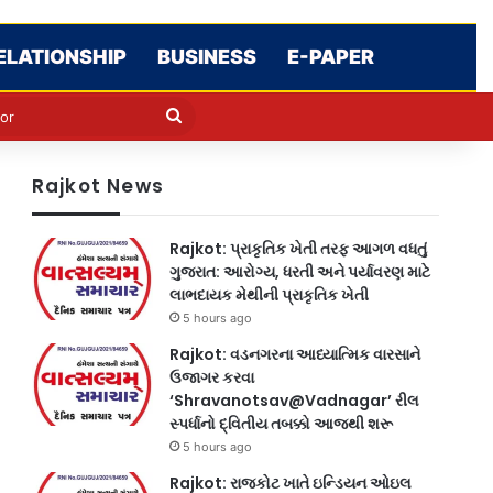
ELATIONSHIP
BUSINESS
E-PAPER
e
n
Search
for
Rajkot News
Rajkot: પ્રાકૃતિક ખેતી તરફ આગળ વધતું
ગુજરાત: આરોગ્ય, ધરતી અને પર્યાવરણ માટે
લાભદાયક મેથીની પ્રાકૃતિક ખેતી
5 hours ago
Rajkot: વડનગરના આધ્યાત્મિક વારસાને
ઉજાગર કરવા
‘Shravanotsav@Vadnagar’ રીલ
સ્પર્ધાનો દ્વિતીય તબક્કો આજથી શરૂ
5 hours ago
Rajkot: રાજકોટ ખાતે ઇન્ડિયન ઓઇલ