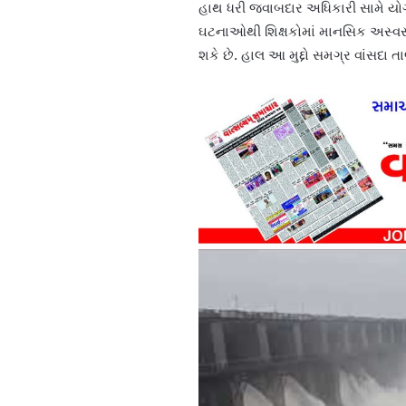
હાથ ધરી જવાબદાર અધિકારી સામે યોગ્ય
ઘટનાઓથી શિક્ષકોમાં માનસિક અસ્વસ્થ
શકે છે.
હાલ આ મુદ્દો સમગ્ર વાંસદા તા