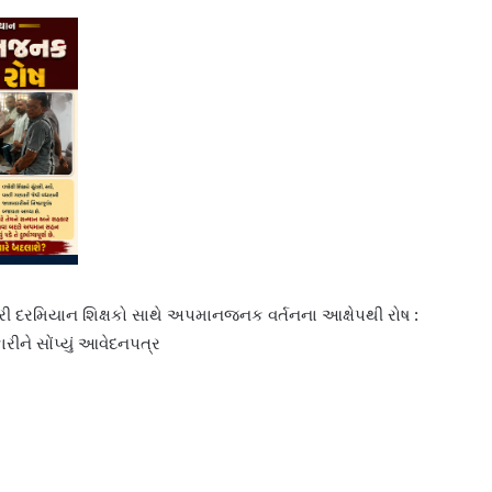
ીરી દરમિયાન શિક્ષકો સાથે અપમાનજનક વર્તનના આક્ષેપથી રોષ :
ારીને સોંપ્યું આવેદનપત્ર