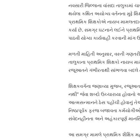
નવસારી જિલ્લાના વાંસદા તાલુકામાં ચ
થયેલા કથિત અયોગ્ય વર્તનના મુદ્દે શ
પ્રાથમિક શિક્ષકોએ નાયબ મામલતદાર
કર્યા છે. સમગ્ર ઘટનાને લઈને પ્રાથમિ
પાઠવી યોગ્ય કાર્યવાહી કરવાની માંગ 
મળતી માહિતી અનુસાર, વસ્તી ગણતરી
તાલુકાના પ્રાથમિક શિક્ષકો નાયબ મા
રજૂઆતને ગંભીરતાથી સાંભળવા બદલે તેમ
શિક્ષકવર્ગના જણાવ્યા મુજબ, રજૂઆત 
નથી” જેવા શબ્દો ઉચ્ચારાયા હોવાનો 
આત્મસન્માનને ઠેસ પહોંચી હોવાનું તેઓએ 
નિષ્ઠાપૂર્વક ફરજ બજાવતા કર્મયોગીઓ 
સંવેદનહીનતા અને અહંકારપૂર્ણ માનસ
આ સમગ્ર મામલે પ્રાથમિક શૈક્ષિક મહ