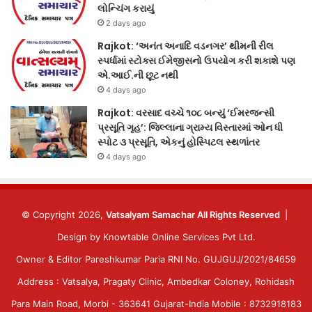
લોન્ચિંગ કરાયું
2 days ago
Rajkot: ‘અનંત અનાદિ વડનગર’ થીમની રીલ
સ્પર્ધામાં સ્ટોક્સ ઈમેજીસનો ઉપયોગ કરી શકાશે પણ
એ.આઈ.ની છૂટ નથી
4 days ago
Rajkot: વરસાદ વચ્ચે ૧૦૮ બન્યું ‘ઈમરજન્સી
પ્રસૂતિ ગૃહ’: જિલ્લાના ગ્રામ્ય વિસ્તારમાં ઓન ધી
સ્પોટ ૩ પ્રસૂતિ, એકનું હોસ્પિટલ સ્થળાંતર
4 days ago
© Copyright 2026,
Vatsalyam Samachar All Rights Reserved
|
Design by
Knowtable Online Services Pvt Ltd.
Owner & Editor Pareshkumar Paria RNI No. GUJGUJ/2021/84659
Address : Vatsalya, Pragaty Clinic, Ambedkar Coloney, Rohidash
Para Main Road, Morbi - 363641 Gujarat-India Mobile : 8732918183