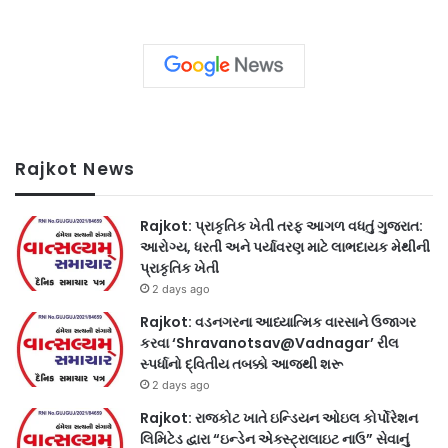
Rajkot News
Rajkot: પ્રાકૃતિક ખેતી તરફ આગળ વધતું ગુજરાત:
આરોગ્ય, ધરતી અને પર્યાવરણ માટે લાભદાયક મેથીની
પ્રાકૃતિક ખેતી
2 days ago
Rajkot: વડનગરના આધ્યાત્મિક વારસાને ઉજાગર
કરવા ‘Shravanotsav@Vadnagar’ રીલ
સ્પર્ધાનો દ્વિતીય તબક્કો આજથી શરૂ
2 days ago
Rajkot: રાજકોટ ખાતે ઇન્ડિયન ઓઇલ કોર્પોરેશન
લિમિટેડ દ્વારા “ઇન્ડેન એક્સ્ટ્રાલાઇટ નાઉ” સેવાનું