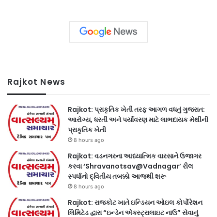
Rajkot News
Rajkot: પ્રાકૃતિક ખેતી તરફ આગળ વધતું ગુજરાત:
આરોગ્ય, ધરતી અને પર્યાવરણ માટે લાભદાયક મેથીની
પ્રાકૃતિક ખેતી
8 hours ago
Rajkot: વડનગરના આધ્યાત્મિક વારસાને ઉજાગર
કરવા ‘Shravanotsav@Vadnagar’ રીલ
સ્પર્ધાનો દ્વિતીય તબક્કો આજથી શરૂ
8 hours ago
Rajkot: રાજકોટ ખાતે ઇન્ડિયન ઓઇલ કોર્પોરેશન
લિમિટેડ દ્વારા “ઇન્ડેન એક્સ્ટ્રાલાઇટ નાઉ” સેવાનું