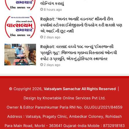
લોન્ચિંગ કરાયું
8 hours ago
Rajkot: ‘અનંત અનાદિ વડનગર’ થીમની રીલ
સ્પર્ધામાં સ્ટોક્સ ઈમેજીસનો ઉપયોગ કરી શકાશે પણ
એ.આઈ.ની છૂટ નથી
2 days ago
Rajkot: વરસાદ વચ્ચે ૧૦૮ બન્યું ‘ઈમરજન્સી
પ્રસૂતિ ગૃહ’: જિલ્લાના ગ્રામ્ય વિસ્તારમાં ઓન ધી
સ્પોટ ૩ પ્રસૂતિ, એકનું હોસ્પિટલ સ્થળાંતર
2 days ago
© Copyright 2026,
Vatsalyam Samachar All Rights Reserved
|
Design by
Knowtable Online Services Pvt Ltd.
Owner & Editor Pareshkumar Paria RNI No. GUJGUJ/2021/84659
Address : Vatsalya, Pragaty Clinic, Ambedkar Coloney, Rohidash
Para Main Road, Morbi - 363641 Gujarat-India Mobile : 8732918183