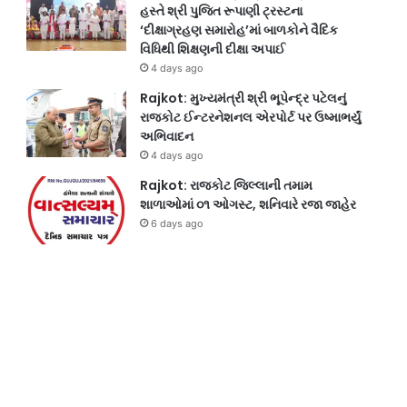
હસ્તે શ્રી પુજિત રૂપાણી ટ્રસ્ટના
‘દીક્ષાગ્રહણ સમારોહ’માં બાળકોને વૈદિક
વિધિથી શિક્ષણની દીક્ષા અપાઈ
4 days ago
Rajkot: મુખ્યમંત્રી શ્રી ભૂપેન્દ્ર પટેલનું
રાજકોટ ઈન્ટરનેશનલ એરપોર્ટ પર ઉષ્માભર્યું
અભિવાદન
4 days ago
Rajkot: રાજકોટ જિલ્લાની તમામ
શાળાઓમાં ૦૧ ઓગસ્ટ, શનિવારે રજા જાહેર
6 days ago