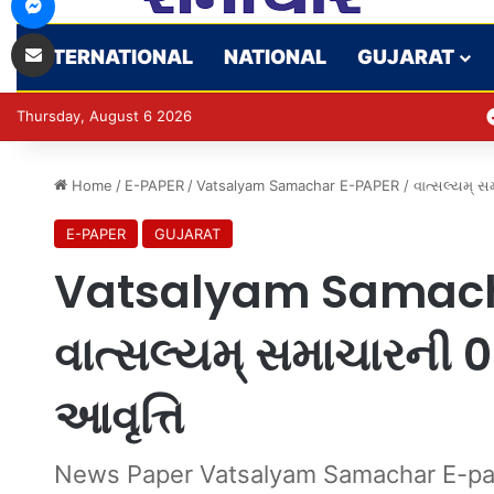
Share via Email
INTERNATIONAL
NATIONAL
GUJARAT
Thursday, August 6 2026
Home
/
E-PAPER
/
Vatsalyam Samachar E-PAPER / વાત્સલ્યમ્ સ
E-PAPER
GUJARAT
Vatsalyam Samach
વાત્સલ્યમ્ સમાચારની
આવૃત્તિ
News Paper Vatsalyam Samachar E-pa