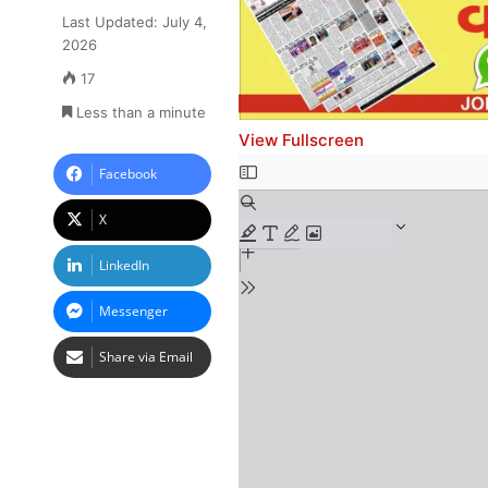
Last Updated: July 4,
2026
17
Less than a minute
View Fullscreen
Skip
Facebook
to
X
PDF
content
LinkedIn
Messenger
Share via Email