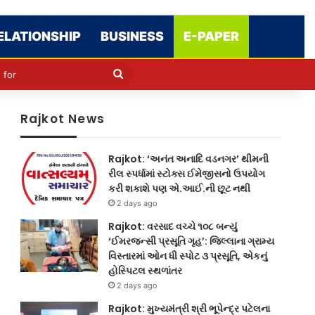
ELATIONSHIP
BUSINESS
E-PAPER
cle
kin
Search
for
Rajkot News
Rajkot: ‘અનંત અનાદિ વડનગર’ થીમની
રીલ સ્પર્ધામાં સ્ટોક્સ ઈમેજીસનો ઉપયોગ
કરી શકાશે પણ એ.આઈ.ની છૂટ નથી
2 days ago
Rajkot: વરસાદ વચ્ચે ૧૦૮ બન્યું
‘ઈમરજન્સી પ્રસૂતિ ગૃહ’: જિલ્લાના ગ્રામ્ય
વિસ્તારમાં ઓન ધી સ્પોટ ૩ પ્રસૂતિ, એકનું
હોસ્પિટલ સ્થળાંતર
2 days ago
Rajkot: મુખ્યમંત્રી શ્રી ભૂપેન્દ્ર પટેલના