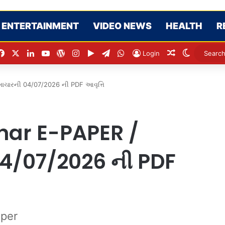
ENTERTAINMENT
VIDEO NEWS
HEALTH
R
Facebook
X
LinkedIn
YouTube
WordPress
Instagram
Google Play
Telegram
WhatsApp
Random Arti
Switch s
Login
માચારની 04/07/2026 ની PDF આવૃત્તિ
ar E-PAPER /
 04/07/2026 ની PDF
per