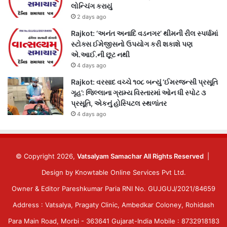
લોન્ચિંગ કરાયું
2 days ago
Rajkot: ‘અનંત અનાદિ વડનગર’ થીમની રીલ સ્પર્ધામાં
સ્ટોક્સ ઈમેજીસનો ઉપયોગ કરી શકાશે પણ
એ.આઈ.ની છૂટ નથી
4 days ago
Rajkot: વરસાદ વચ્ચે ૧૦૮ બન્યું ‘ઈમરજન્સી પ્રસૂતિ
ગૃહ’: જિલ્લાના ગ્રામ્ય વિસ્તારમાં ઓન ધી સ્પોટ ૩
પ્રસૂતિ, એકનું હોસ્પિટલ સ્થળાંતર
4 days ago
© Copyright 2026,
Vatsalyam Samachar All Rights Reserved
|
Design by
Knowtable Online Services Pvt Ltd.
Owner & Editor Pareshkumar Paria RNI No. GUJGUJ/2021/84659
Address : Vatsalya, Pragaty Clinic, Ambedkar Coloney, Rohidash
Para Main Road, Morbi - 363641 Gujarat-India Mobile : 8732918183