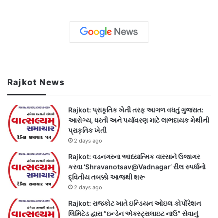
Rajkot News
Rajkot: પ્રાકૃતિક ખેતી તરફ આગળ વધતું ગુજરાત:
આરોગ્ય, ધરતી અને પર્યાવરણ માટે લાભદાયક મેથીની
પ્રાકૃતિક ખેતી
2 days ago
Rajkot: વડનગરના આધ્યાત્મિક વારસાને ઉજાગર
કરવા ‘Shravanotsav@Vadnagar’ રીલ સ્પર્ધાનો
દ્વિતીય તબક્કો આજથી શરૂ
2 days ago
Rajkot: રાજકોટ ખાતે ઇન્ડિયન ઓઇલ કોર્પોરેશન
લિમિટેડ દ્વારા “ઇન્ડેન એક્સ્ટ્રાલાઇટ નાઉ” સેવાનું