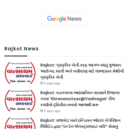
Rajkot News
Rajkot: પ્રાકૃતિક ખેતી તરફ આગળ વધતું ગુજરાત:
આરોગ્ય, ધરતી અને પર્યાવરણ માટે લાભદાયક મેથીની
પ્રાકૃતિક ખેતી
2 days ago
Rajkot: વડનગરના આધ્યાત્મિક વારસાને ઉજાગર
કરવા ‘Shravanotsav@Vadnagar’ રીલ
સ્પર્ધાનો દ્વિતીય તબક્કો આજથી શરૂ
2 days ago
Rajkot: રાજકોટ ખાતે ઇન્ડિયન ઓઇલ કોર્પોરેશન
લિમિટેડ દ્વારા “ઇન્ડેન એક્સ્ટ્રાલાઇટ નાઉ” સેવાનું