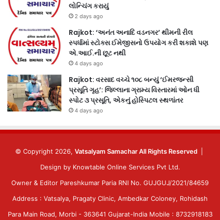
લોન્ચિંગ કરાયું
2 days ago
Rajkot: ‘અનંત અનાદિ વડનગર’ થીમની રીલ
સ્પર્ધામાં સ્ટોક્સ ઈમેજીસનો ઉપયોગ કરી શકાશે પણ
એ.આઈ.ની છૂટ નથી
4 days ago
Rajkot: વરસાદ વચ્ચે ૧૦૮ બન્યું ‘ઈમરજન્સી
પ્રસૂતિ ગૃહ’: જિલ્લાના ગ્રામ્ય વિસ્તારમાં ઓન ધી
સ્પોટ ૩ પ્રસૂતિ, એકનું હોસ્પિટલ સ્થળાંતર
4 days ago
© Copyright 2026,
Vatsalyam Samachar All Rights Reserved
|
Design by
Knowtable Online Services Pvt Ltd.
Owner & Editor Pareshkumar Paria RNI No. GUJGUJ/2021/84659
Address : Vatsalya, Pragaty Clinic, Ambedkar Coloney, Rohidash
Para Main Road, Morbi - 363641 Gujarat-India Mobile : 8732918183