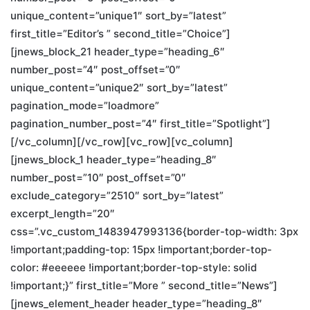
unique_content=”unique1″ sort_by=”latest”
first_title=”Editor’s ” second_title=”Choice”]
[jnews_block_21 header_type=”heading_6″
number_post=”4″ post_offset=”0″
unique_content=”unique2″ sort_by=”latest”
pagination_mode=”loadmore”
pagination_number_post=”4″ first_title=”Spotlight”]
[/vc_column][/vc_row][vc_row][vc_column]
[jnews_block_1 header_type=”heading_8″
number_post=”10″ post_offset=”0″
exclude_category=”2510″ sort_by=”latest”
excerpt_length=”20″
css=”.vc_custom_1483947993136{border-top-width: 3px
!important;padding-top: 15px !important;border-top-
color: #eeeeee !important;border-top-style: solid
!important;}” first_title=”More ” second_title=”News”]
[jnews_element_header header_type=”heading_8″