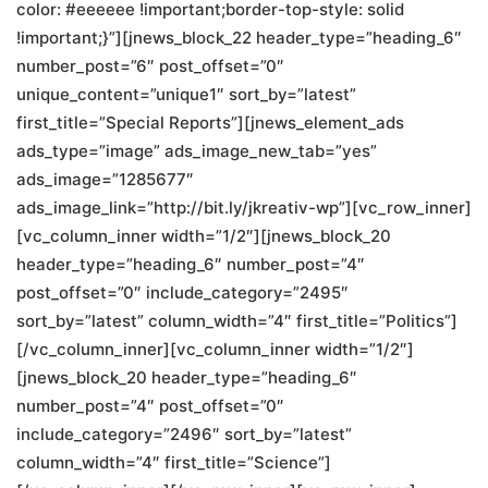
color: #eeeeee !important;border-top-style: solid
!important;}”][jnews_block_22 header_type=”heading_6″
number_post=”6″ post_offset=”0″
unique_content=”unique1″ sort_by=”latest”
first_title=”Special Reports”][jnews_element_ads
ads_type=”image” ads_image_new_tab=”yes”
ads_image=”1285677″
ads_image_link=”http://bit.ly/jkreativ-wp”][vc_row_inner]
[vc_column_inner width=”1/2″][jnews_block_20
header_type=”heading_6″ number_post=”4″
post_offset=”0″ include_category=”2495″
sort_by=”latest” column_width=”4″ first_title=”Politics”]
[/vc_column_inner][vc_column_inner width=”1/2″]
[jnews_block_20 header_type=”heading_6″
number_post=”4″ post_offset=”0″
include_category=”2496″ sort_by=”latest”
column_width=”4″ first_title=”Science”]