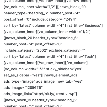
[/vc_column_inner][/vc_row_inner][vc_row_inner]
[vc_column_inner width=”1/2″][jnews_block_20
header_type=”heading_6″ number_post=”4″
post_offset=”0″ include_category=”2494″
sort_by=”latest” column_width=”4″ first_title=”Business”]
[/vc_column_inner][vc_column_inner width=”1/2″]
[jnews_block_20 header_type=”heading_6″
number_post=”4″ post_offset=”0″
include_category=”2502″ exclude_category=””
sort_by=”latest” column_width=”4″ first_title=”Tech”]
[/vc_column_inner][/vc_row_inner][/vc_column]
[vc_column width=”1/3″ sticky_sidebar=”yes”
set_as_sidebar=”yes”][jnews_element_ads
ads_type=”image” ads_image_new_tab=”yes”
ads_image=”1285676″
ads_image_link=”http://bit.ly/jkreativ-wp”]
[jnews_block_19 header_type=”heading_6″
number_post=”5″ post_offset=”0″