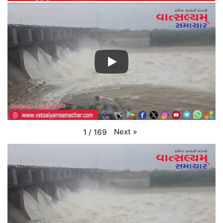
Next
»
1
/
169