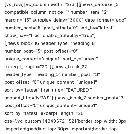
[vc_row][vc_column width=”2/3″][jnews_carousel_3
compatible_column_notice=”” number_item=”2″
margin=”15″ autoplay_delay=”3000″ date_format=”ago”
number_post=”5″ post_offset=”0″ sort_by=”latest”
show_nav=”true” enable_autoplay=”true”]
[jnews_block_16 header_type=”heading_8″
number_post=”5″ post_offset=”0″
unique_content=”unique1″ sort_by=”latest”
excerpt_length=”20″][jnews_block_22
header_type=”heading_5″ number_post=”3″
post_offset=”0″ unique_content=”unique1″
sort_by=”latest” first_title=”FEATURED ”
second_title=”NEWS”][jnews_block_7 number_post=”3″
post_offset=”0″ unique_content=”unique1″
sort_by=”latest” excerpt_length=”20″
css=”.vc_custom_1484967211521{border-top-width: 3px
!important;padding-top: 30px !important;border-top-