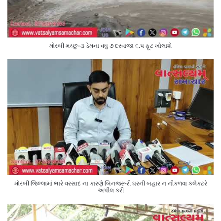
મોરબી મચ્છુ-૩ ડેમના વઘુ ૭ દરવાજા ૬.૫ ફૂટ ખોલાશે
મોરબી જિલ્લામાં ભારે વરસાદ ના કારણે બિનજરૂરી ઘરની બહાર ન નીકળવા કલેક્ટરે
અપીલ કરી