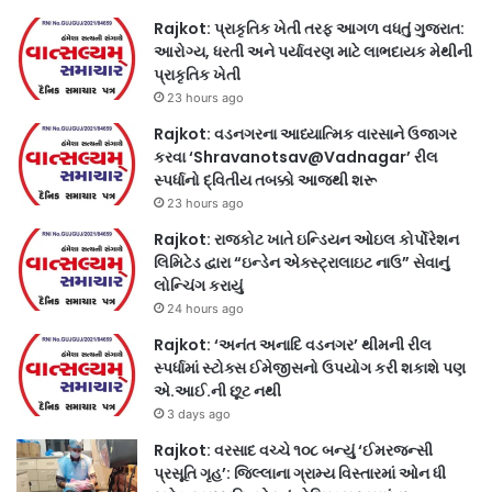
Rajkot: પ્રાકૃતિક ખેતી તરફ આગળ વધતું ગુજરાત:
આરોગ્ય, ધરતી અને પર્યાવરણ માટે લાભદાયક મેથીની
પ્રાકૃતિક ખેતી
23 hours ago
Rajkot: વડનગરના આધ્યાત્મિક વારસાને ઉજાગર
કરવા ‘Shravanotsav@Vadnagar’ રીલ
સ્પર્ધાનો દ્વિતીય તબક્કો આજથી શરૂ
23 hours ago
Rajkot: રાજકોટ ખાતે ઇન્ડિયન ઓઇલ કોર્પોરેશન
લિમિટેડ દ્વારા “ઇન્ડેન એક્સ્ટ્રાલાઇટ નાઉ” સેવાનું
લોન્ચિંગ કરાયું
24 hours ago
Rajkot: ‘અનંત અનાદિ વડનગર’ થીમની રીલ
સ્પર્ધામાં સ્ટોક્સ ઈમેજીસનો ઉપયોગ કરી શકાશે પણ
એ.આઈ.ની છૂટ નથી
3 days ago
Rajkot: વરસાદ વચ્ચે ૧૦૮ બન્યું ‘ઈમરજન્સી
પ્રસૂતિ ગૃહ’: જિલ્લાના ગ્રામ્ય વિસ્તારમાં ઓન ધી