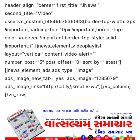
header_align=”center” first_title=”JNews ”
second_title=”Video”
css=”.vc_custom_1484967536068{border-top-width: 3px
!important;padding-top: 10px !important;border-top-
color: #eeeeee !important;border-top-style: solid
!important;}”][jnews_element_videoplaylist
layout=”vertical” content_video_alert=””
number_post=”5″ post_offset=”0″ sort_by=”latest”]
[jnews_element_ads ads_type=”image”
ads_image_new_tab=”yes” ads_image=”1285679″
ads_image_link=”http://bit.ly/jkreativ-wp”][/vc_column]
[/vc_row]