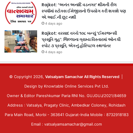
Rajkot: ‘અનંત અનાદિ વડનગર’ થીમની રીલ
સ્પર્ધામાં સ્ટોક્સ ઈમેજીસનો ઉપયોગ કરી શકાશે પણ
એ.આઈ.ની છૂટ નથી
4 days ago
Rajkot: વરસાદ વચ્ચે ૧૦૮ બન્યું ‘ઈમરજન્સી
પ્રસૂતિ ગૃહ’: જિલ્લાના ગ્રામ્ય વિસ્તારમાં ઓન ધી
સ્પોટ ૩ પ્રસૂતિ, એકનું હોસ્પિટલ સ્થળાંતર
4 days ago
© Copyright 2026,
Vatsalyam Samachar All Rights Reserved
|
Design by
Knowtable Online Services Pvt Ltd.
Owner & Editor Pareshkumar Paria RNI No. GUJGUJ/2021/84659
Address : Vatsalya, Pragaty Clinic, Ambedkar Coloney, Rohidash
Para Main Road, Morbi - 363641 Gujarat-India Mobile : 8732918183
Email : vatsalyamsamachar@gmail.com