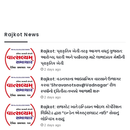
Rajkot News
Rajkot: પ્રાકૃતિક ખેતી તરફ આગળ વધતું ગુજરાત:
આરોગ્ય, ધરતી અને પર્યાવરણ માટે લાભદાયક મેથીની
પ્રાકૃતિક ખેતી
2 days ago
Rajkot: વડનગરના આધ્યાત્મિક વારસાને ઉજાગર
કરવા ‘Shravanotsav@Vadnagar’ રીલ
સ્પર્ધાનો દ્વિતીય તબક્કો આજથી શરૂ
2 days ago
Rajkot: રાજકોટ ખાતે ઇન્ડિયન ઓઇલ કોર્પોરેશન
લિમિટેડ દ્વારા “ઇન્ડેન એક્સ્ટ્રાલાઇટ નાઉ” સેવાનું
લોન્ચિંગ કરાયું
2 days ago