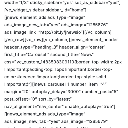
width=”1/3″ sticky_sidebar=”yes” set_as_sidebar=”yes”]
[vc_widget_sidebar sidebar_id=”home”]
[jnews_element_ads ads_type=”image”
ads_image_new_tab=”yes” ads_image=”1285676″
ads_image_link=”http://bit.ly/jnewsio”][/vc_column]
[/vc_row][vc_row][vc_column][jnews_element_header
header_type=”heading_8″ header_align=”center”
first_title=”Carousel ” second_title=”News”
css=”.vc_custom_1483598309110{border-top-width: 2px
!important;padding-top: 15px !important;border-top-
color: #eeeeee !important;border-top-style: solid
!important;}”][jnews_carousel_1 number_item=”4″
margin=”20″ autoplay_delay=”3000″ number_post=”5″
post_offset=”0″ sort_by=”latest”
nav_alignment=”nav_center” enable_autoplay=”true”]
[jnews_element_ads ads_type=”image”
ads_image_new_tab=”yes” ads_image=”1285679″