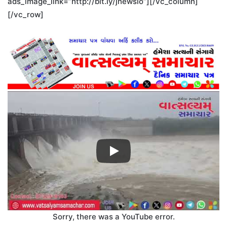
ads_image_link=”http://bit.ly/jnewsio”][/vc_column]
[/vc_row]
Sorry, there was a YouTube error.