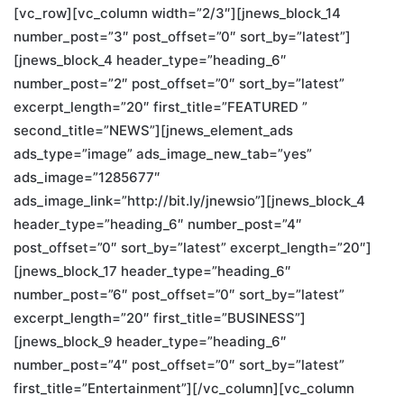
[vc_row][vc_column width=”2/3″][jnews_block_14
number_post=”3″ post_offset=”0″ sort_by=”latest”]
[jnews_block_4 header_type=”heading_6″
number_post=”2″ post_offset=”0″ sort_by=”latest”
excerpt_length=”20″ first_title=”FEATURED ”
second_title=”NEWS”][jnews_element_ads
ads_type=”image” ads_image_new_tab=”yes”
ads_image=”1285677″
ads_image_link=”http://bit.ly/jnewsio”][jnews_block_4
header_type=”heading_6″ number_post=”4″
post_offset=”0″ sort_by=”latest” excerpt_length=”20″]
[jnews_block_17 header_type=”heading_6″
number_post=”6″ post_offset=”0″ sort_by=”latest”
excerpt_length=”20″ first_title=”BUSINESS”]
[jnews_block_9 header_type=”heading_6″
number_post=”4″ post_offset=”0″ sort_by=”latest”
first_title=”Entertainment”][/vc_column][vc_column