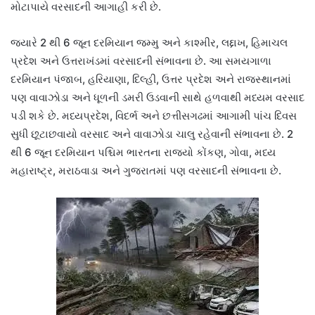
મોટાપાયે વરસાદની આગાહી કરી છે.
જ્યારે 2 થી 6 જૂન દરમિયાન જમ્મુ અને કાશ્મીર, લદ્દાખ, હિમાચલ
પ્રદેશ અને ઉત્તરાખંડમાં વરસાદની સંભાવના છે. આ સમયગાળા
દરમિયાન પંજાબ, હરિયાણા, દિલ્હી, ઉત્તર પ્રદેશ અને રાજસ્થાનમાં
પણ વાવાઝોડા અને ધૂળની ડમરી ઉડવાની સાથે હળવાથી મધ્યમ વરસાદ
પડી શકે છે. મધ્યપ્રદેશ, વિદર્ભ અને છત્તીસગઢમાં આગામી પાંચ દિવસ
સુધી છૂટાછવાયો વરસાદ અને વાવાઝોડા ચાલુ રહેવાની સંભાવના છે. 2
થી 6 જૂન દરમિયાન પશ્ચિમ ભારતના રાજ્યો કોંકણ, ગોવા, મધ્ય
મહારાષ્ટ્ર, મરાઠવાડા અને ગુજરાતમાં પણ વરસાદની સંભાવના છે.