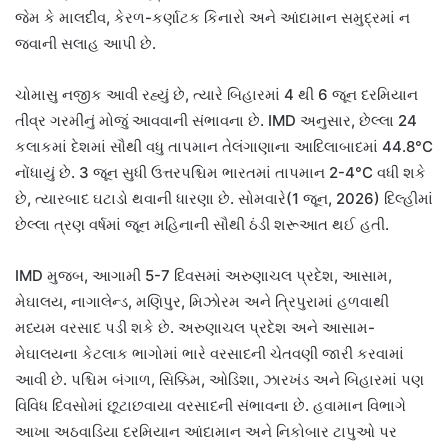
જેમ કે માલદીવ, કેરળ-કર્ણાટક કિનારો અને આંદામાન સમુદ્રમાં ન
જવાની સલાહ આપી છે.
ચોમાસુ નજીક આવી રહ્યું છે, ત્યારે બિહારમાં 4 થી 6 જૂન દરમિયાન
તીવ્ર ગરમીનું મોજું આવવાની સંભાવના છે. IMD અનુસાર, છેલ્લા 24
કલાકમાં દેશમાં સૌથી વધુ તાપમાન તેલંગાણાના આદિલાબાદમાં 44.8°C
નોંધાયું છે. 3 જૂન સુધી ઉત્તરપશ્ચિમ ભારતમાં તાપમાન 2-4°C વધી શકે
છે, ત્યારબાદ ઘટાડો થવાની ધારણા છે. સોમવારે(1 જૂન, 2026) દિલ્હીમાં
છેલ્લા ત્રણ વર્ષમાં જૂન મહિનાની સૌથી ઠંડી શરૂઆત થઈ હતી.
IMD મુજબ, આગામી 5-7 દિવસમાં અરુણાચલ પ્રદેશ, આસામ,
મેઘાલય, નાગાલેન્ડ, મણિપુર, મિઝોરમ અને ત્રિપુરામાં હળવાથી
મધ્યમ વરસાદ પડી શકે છે. અરુણાચલ પ્રદેશ અને આસામ-
મેઘાલયના કેટલાક ભાગોમાં ભારે વરસાદની ચેતવણી જારી કરવામાં
આવી છે. પશ્ચિમ બંગાળ, સિક્કિમ, ઓડિશા, ઝારખંડ અને બિહારમાં પણ
વિવિધ દિવસોમાં છૂટાછવાયા વરસાદની સંભાવના છે. હવામાન વિભાગે
આખા અઠવાડિયા દરમિયાન આંદામાન અને નિકોબાર ટાપુઓ પર