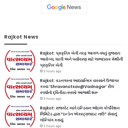
Rajkot News
Rajkot: પ્રાકૃતિક ખેતી તરફ આગળ વધતું ગુજરાત:
આરોગ્ય, ધરતી અને પર્યાવરણ માટે લાભદાયક મેથીની
પ્રાકૃતિક ખેતી
3 hours ago
Rajkot: વડનગરના આધ્યાત્મિક વારસાને ઉજાગર
કરવા ‘Shravanotsav@Vadnagar’ રીલ
સ્પર્ધાનો દ્વિતીય તબક્કો આજથી શરૂ
3 hours ago
Rajkot: રાજકોટ ખાતે ઇન્ડિયન ઓઇલ કોર્પોરેશન
લિમિટેડ દ્વારા “ઇન્ડેન એક્સ્ટ્રાલાઇટ નાઉ” સેવાનું
લોન્ચિંગ કરાયું
3 hours ago