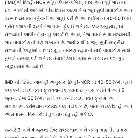
(IMD)એ દિલ્હી-NCR સહિત ઉત્તર-પશ્ચિમ, મધ્ય અને પૂર્વ ભારતના
ઘણા ભાગોમાં આગામી પાંચ દિવસ એટલે કે 6 જૂન સુધી વાવાઝોડા અને
વરસાદ યથાવત રહેવાની આગાહી કરી છે. આ દરમિયાન 40-50 કિમી
પ્રતિ કલાકની ઝડપે તેજ પવન ફૂંકાઈ શકે છે. IMD અનુસાર, 18
રાજ્યોમાં આંધી-તોફાનનું એલર્ટ છે. આમ, તેજ પવનો સાથે મધ્યમથી
ભારે વાવાઝોડાની પણ શક્યતા છે. જેમાં 2 થી 5 જૂન સુધી રાષ્ટ્રીય
રાજધાની દિલ્હીમાં વાદળછાયું વાતાવરણ રહેવાની સાથે વાવાઝોડા સાથે
હળવો વરસાદ પડી શકે છે. તેવામાં દેશમાં ચોમાસાને લાઇન પણ ગુડ
ન્યૂઝ સામે આવ્યા છે.
IMD ની લેટેસ્ટ આગાહી અનુસાર, દિલ્હી-NCR માં 40-50 કિમી પ્રતિ
કલાકની ઝડપે પવન ફૂંકાવવાની શક્યતા છે, ખાસ કરીને 4 અને 5
જૂનના રોજ 60 કિમી પ્રતિ કલાકની ઝડપે પવન ફૂંકાશે. આ
સમયગાળા દરમિયાન વરસાદ પણ પડી શકે છે, જેના કારણે દિલ્હી અને
આસપાસના વિસ્તારોમાં હવામાન ઠંડુ રહી શકે છે.
જ્યારે 3 અને 4 જૂનના રોજ રાજસ્થાન અને જમ્મુ-કાશ્મીરમાં કરા
પડવાની પણ આગાહી કરી છે. 2 થી 6 જૂન દરમિયાન પશ્ચિમ ઉત્તર