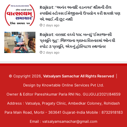
Rajkot: ‘અનંત અનાદિ વડનગર’ થીમની રીલ
સ્પર્ધામાં સ્ટોક્સ ઈમેજીસનો ઉપયોગ કરી શકાશે પણ
એ.આઈ.ની છૂટ નથી
2 days ago
Rajkot: વરસાદ વચ્ચે ૧૦૮ બન્યું ‘ઈમરજન્સી
પ્રસૂતિ ગૃહ’: જિલ્લાના ગ્રામ્ય વિસ્તારમાં ઓન ધી
સ્પોટ ૩ પ્રસૂતિ, એકનું હોસ્પિટલ સ્થળાંતર
2 days ago
© Copyright 2026,
Vatsalyam Samachar All Rights Reserved
|
Design by
Knowtable Online Services Pvt Ltd.
Owner & Editor Pareshkumar Paria RNI No. GUJGUJ/2021/84659
Address : Vatsalya, Pragaty Clinic, Ambedkar Coloney, Rohidash
Para Main Road, Morbi - 363641 Gujarat-India Mobile : 8732918183
Email : vatsalyamsamachar@gmail.com