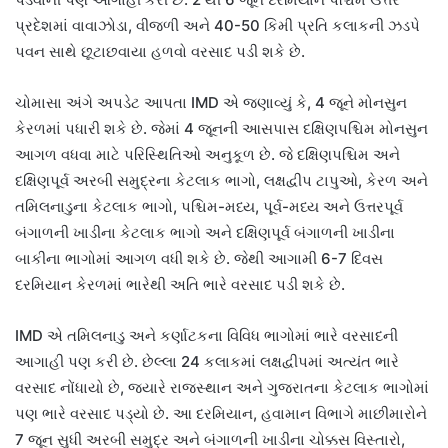
પ્રદેશમાં વાવાઝોડા, વીજળી અને 40-50 કિમી પ્રતિ કલાકની ઝડપે
પવન સાથે છૂટાછવાયા હળવો વરસાદ પડી શકે છે.
ચોમાસા અંગે અપડેટ આપતા IMD એ જણાવ્યું કે, 4 જૂને મોનસુન
કેરળમાં પધારી શકે છે. જેમાં 4 જૂનની આસપાસ દક્ષિણપશ્ચિમ મોનસુન
આગળ વધવા માટે પરિસ્થિતિઓ અનુકૂળ છે. જે દક્ષિણપશ્ચિમ અને
દક્ષિણપૂર્વ અરબી સમુદ્રના કેટલાક ભાગો, લક્ષદ્વીપ ટાપુઓ, કેરળ અને
તમિલનાડુના કેટલાક ભાગો, પશ્ચિમ-મધ્ય, પૂર્વ-મધ્ય અને ઉત્તરપૂર્વ
બંગાળની ખાડીના કેટલાક ભાગો અને દક્ષિણપૂર્વ બંગાળની ખાડીના
બાકીના ભાગોમાં આગળ વધી શકે છે. જેથી આગામી 6-7 દિવસ
દરમિયાન કેરળમાં ભારેથી અતિ ભારે વરસાદ પડી શકે છે.
IMD એ તમિલનાડુ અને કર્ણાટકના વિવિધ ભાગોમાં ભારે વરસાદની
આગાહી પણ કરી છે. છેલ્લા 24 કલાકમાં લક્ષદ્વીપમાં અત્યંત ભારે
વરસાદ નોંધાયો છે, જ્યારે રાજસ્થાન અને ગુજરાતના કેટલાક ભાગોમાં
પણ ભારે વરસાદ પડ્યો છે. આ દરમિયાન, હવામાન વિભાગે માછીમારોને
7 જૂન સુધી અરબી સમુદ્ર અને બંગાળની ખાડીના ચોક્કસ વિસ્તારો,