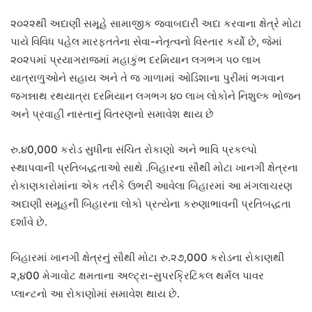
૨૦૨૨થી અદાણી સમૂહે સામાજીક જવાબદારી અદા કરવાના ક્ષેત્રે મોટા
પાયે વિવિધ પહેલ મારફતતેના સેવા-નેતૃત્વનો વિસ્તાર કર્યો છે, જેમાં
૨૦૨૫માં પ્રયાગરાજમાં મહાકુંભ દરમિયાન લગભગ ૫૦ લાખ
યાત્રાળુઓને સહાય અને તે જ ગાળામાં ઓડિશાના પુરીમાં ભગવાન
જગન્નાથ રથયાત્રા દરમિયાન લગભગ ૪૦ લાખ લોકોને નિશુલ્ક ભોજન
અને પ્રવાહી નાસ્તાનું વિતરણનો સમાવેશ થાય છે
રુ.૪0,000 કરોડ સુધીના સંચિત રોકાણો અને ભાવિ પ્રકલ્પો
સ્થાપવાની પ્રતિબદ્ધતાઓ સાથે .બિહારના સૌથી મોટા ખાનગી ક્ષેત્રના
રોકાણકારોમાંના એક તરીકે ઉભરી આવેલા બિહારમાં આ મંગલાચરણ
અદાણી સમૂહની બિહારના લોકો પ્રત્યેના કરુણાભાવની પ્રતિબદ્ધતા
દર્શાવે છે.
બિહારમાં ખાનગી ક્ષેત્રનું સૌથી મોટા રુ.૨૭,000 કરોડના રોકાણથી
૨,૪00 મેગાવોટ ક્ષમતાના અલ્ટ્રા-સુપરક્રિટિકલ થર્મલ પાવર
પ્લાન્ટનો આ રોકાણોમાં સમાવેશ થાય છે.