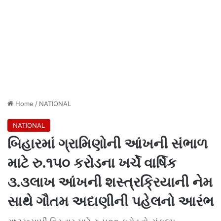
Home
/
NATIONAL
NATIONAL
બિહારમાં ગ્રામિણોની આંખની સંભાળ
માટે રુ.૧૫૦ કરોડના ખર્ચે વાર્ષિક
૩.૩લાખ આંખની શસ્ત્રક્રિયાની નેમ
સાથે ગૌતમ અદાણીની પહેલનો આરંભ