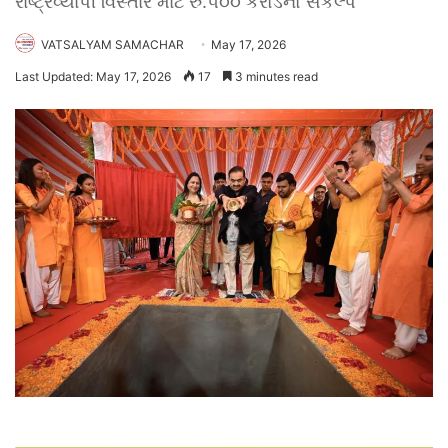
રાષ્ટ્રવ્યાપી વિસ્તાર માટે રુ.૫૦૦ કરોડનો સંકલ્પ
VATSALYAM SAMACHAR
May 17, 2026
Last Updated: May 17, 2026
17
3 minutes read