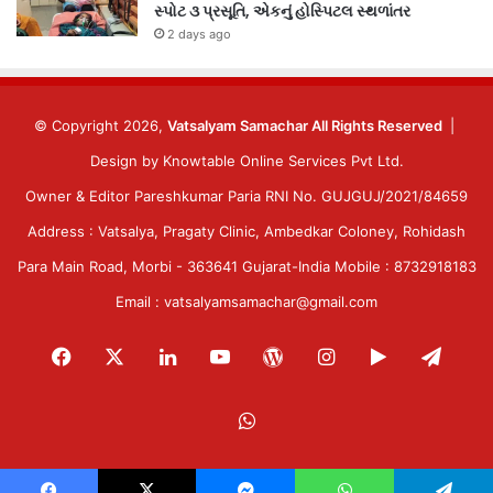
સ્પોટ ૩ પ્રસૂતિ, એકનું હોસ્પિટલ સ્થળાંતર
2 days ago
© Copyright 2026,
Vatsalyam Samachar All Rights Reserved
|
Design by
Knowtable Online Services Pvt Ltd.
Owner & Editor Pareshkumar Paria RNI No. GUJGUJ/2021/84659
Address : Vatsalya, Pragaty Clinic, Ambedkar Coloney, Rohidash
Para Main Road, Morbi - 363641 Gujarat-India Mobile : 8732918183
Email : vatsalyamsamachar@gmail.com
Facebook
X
LinkedIn
YouTube
WordPress
Instagram
Google
Tele
Play
WhatsApp