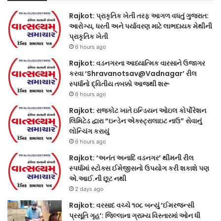
Rajkot: પ્રાકૃતિક ખેતી તરફ આગળ વધતું ગુજરાત:
આરોગ્ય, ધરતી અને પર્યાવરણ માટે લાભદાયક મેથીની
પ્રાકૃતિક ખેતી
6 hours ago
Rajkot: વડનગરના આધ્યાત્મિક વારસાને ઉજાગર
કરવા ‘Shravanotsav@Vadnagar’ રીલ
સ્પર્ધાનો દ્વિતીય તબક્કો આજથી શરૂ
6 hours ago
Rajkot: રાજકોટ ખાતે ઇન્ડિયન ઓઇલ કોર્પોરેશન
લિમિટેડ દ્વારા “ઇન્ડેન એક્સ્ટ્રાલાઇટ નાઉ” સેવાનું
લોન્ચિંગ કરાયું
6 hours ago
Rajkot: ‘અનંત અનાદિ વડનગર’ થીમની રીલ
સ્પર્ધામાં સ્ટોક્સ ઈમેજીસનો ઉપયોગ કરી શકાશે પણ
એ.આઈ.ની છૂટ નથી
2 days ago
Rajkot: વરસાદ વચ્ચે ૧૦૮ બન્યું ‘ઈમરજન્સી
પ્રસૂતિ ગૃહ’: જિલ્લાના ગ્રામ્ય વિસ્તારમાં ઓન ધી