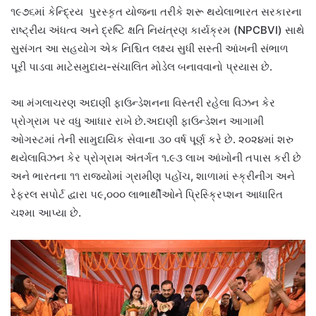
૧૯૭૬માં કેન્દ્રિય પુરસ્કૃત યોજના તરીકે શરૂ થયેલાભારત સરકારના
રાષ્ટ્રીય અંધત્વ અને દ્રષ્ટિ ક્ષતિ નિયંત્રણ કાર્યક્રમ (NPCBVI) સાથે
સુસંગત આ સહયોગ એક નિશ્ચિત લક્ષ્ય સુધી સસ્તી આંખની સંભાળ
પૂરી પાડવા માટેસમુદાય-સંચાલિત મોડેલ બનાવવાનો પ્રયાસ છે.
આ મંગલાચરણ અદાણી ફાઉન્ડેશનના વિસ્તરી રહેલા વિઝન કેર
પ્રોગ્રામ પર વધુ આધાર રાખે છે.અદાણી ફાઉન્ડેશન આગામી
ઓગસ્ટમાં તેની સામુદાયિક સેવાના ૩૦ વર્ષ પૂર્ણ કરે છે. ૨૦૨૪માં શરુ
થયેલાવિઝન કેર પ્રોગ્રામ અંતર્ગત ૧.૯૩ લાખ આંખોની તપાસ કરી છે
અને ભારતના ૧૧ રાજ્યોમાં ગ્રામીણ પહોંચ, શાળામાં સ્ક્રીનીંગ અને
રેફરલ સપોર્ટ દ્વારા ૫૯,૦૦૦ લાભાર્થીઓને પ્રિસ્ક્રિપ્શન આધારિત
ચશ્મા આપ્યા છે.