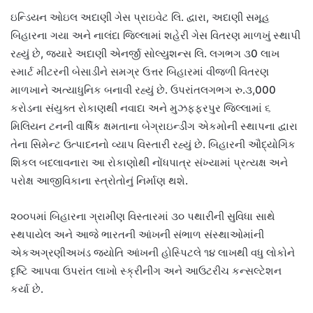
ઇન્ડિયન ઓઇલ અદાણી ગેસ પ્રાઇવેટ લિ. દ્વારા, અદાણી સમૂહ
બિહારના ગયા અને નાલંદા જિલ્લામાં શહેરી ગેસ વિતરણ માળખું સ્થાપી
રહ્યું છે, જ્યારે અદાણી એનર્જી સોલ્યુશન્સ લિ. લગભગ ૩0 લાખ
સ્માર્ટ મીટરની બેસાડીને સમગ્ર ઉત્તર બિહારમાં વીજળી વિતરણ
માળખાને અત્યાધુનિક બનાવી રહ્યું છે. ઉપરાંતલગભગ રુ.૩,000
કરોડના સંયુક્ત રોકાણથી નવાદા અને મુઝફ્ફરપુર જિલ્લામાં ૬
મિલિયન ટનની વાર્ષિક ક્ષમતાના બેગ્રાઇન્ડીંગ એકમોની સ્થાપના દ્વારા
તેના સિમેન્ટ ઉત્પાદનનો વ્યાપ વિસ્તારી રહ્યું છે. બિહારની ઔદ્યોગિક
શિકલ બદલાવનારા આ રોકાણોથી નોંધપાત્ર સંખ્યામાં પ્રત્યક્ષ અને
પરોક્ષ આજીવિકાના સ્ત્રોતોનું નિર્માણ થશે.
૨૦૦૫માં બિહારના ગ્રામીણ વિસ્તારમાં ૩૦ પથારીની સુવિધા સાથે
સ્થપાયેલ અને આજે ભારતની આંખની સંભાળ સંસ્થાઓમાંની
એકઅગ્રણીઅખંડ જ્યોતિ આંખની હોસ્પિટલે ૧૪ લાખથી વધુ લોકોને
દૃષ્ટિ આપવા ઉપરાંત લાખો સ્ક્રીનીંગ અને આઉટરીચ કન્સલ્ટેશન
કર્યા છે.