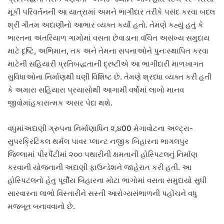
મૂકી પરિવર્તનની આ યાત્રામાં અમને ભાગીદાર તરીકે પસંદ કરવા બદલ
શ્રી ગૌતમ અદાણીનો આભાર વ્યક્ત કર્યો હતો. તેમણે કહ્યું હતું કે
ભારતના અંતરિયાળ ગામોમાં વસતા છેવાડાના વંચિત અસંખ્ય સમુદાય
માટે દૃષ્ટિ, અભિમાન, તક અને તેમના સપનાઓને પુનઃસ્થાપિત કરવા
માટેની સહિયારી પ્રતિબદ્ધતાની દ્રષ્ટીએ આ ભાગીદારી માળખાગત
સુવિધાઓના નિર્માણથી ઘણી વિશિષ્ટ છે. તેમણે શ્રધ્ધા વ્યક્ત કરી હતી
કે અમારા સહિયારા પ્રયાસોથી આગામી વર્ષોમાં લાખો માનવ
જીવોમાંહકારાત્મક અસર પેદા થશે.
વધુમાંઅદાણી ગ્રુપના નિર્માણાધિન ૨,૪00 મેગાવોટના અલ્ટ્રા-
સુપરક્રિટિકલ થર્મલ પાવર પ્લાન્ટ નજીક બિહારના ભાગલપુર
જિલ્લામાં પીરપૈંટીમાં ૨૦૦ પથારીની ક્ષમતાની હોસ્પિટલનું નિર્માણ
કરવાની યોજનાની અદાણી ફાઉન્ડેશને જાહેરાત કરી હતી. આ
હોસ્પિટલનો હેતુ પૂર્વીય બિહારના મોટા ભાગોમાં વસતા સમુદાયો સુધી
સારવારના લાભો વિસ્તારીને સસ્તી આરોગ્યસંભાળની પહોંચને વધુ
મજબૂત બનાવવાનો છે.