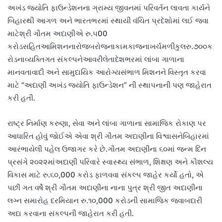
અખંડ જ્યોતિ ફાઉન્ડેશનના ગ્રામ્ય જીવનમાં પરિવર્તન લાવતા કાર્યને
બિહારથી આગળ અને ભારતભરમાં સ્થાયી વંચિત પ્રદેશોમાં લઈ જવા
માટેશ્રી ગૌતમ અદાણીએ રુ.૫00
કરોડસહિતઆમિશનનારોજબરોજનાકામકાજનાખર્ચમળીકુલરુ.૭૦૦ક
રોડનાવ્યક્તિગત સંકલ્પનેઆવરીલેતાદેશભરમાં લાંબા ગાળાના
માનવતાવાદી અને સામુદાયિક આરોગ્યસંભાળ મિશનને વિસ્તૃત કરવા
માટે “અદાણી અખંડ જ્યોતિ ફાઉન્ડેશન” ની સ્થાપનાની પણ જાહેરાત
કરી હતી.
રાષ્ટ્ર નિર્માણ કરુણા, સેવા અને લાંબા ગાળાના સામાજિક રોકાણ પર
આધારિત હોવું જોઈએ એવા શ્રી ગૌતમ અદાણીના વિશ્વાસનેબિહારમાં
આરંભાયેલી પહેલ ઉજાગર કરે છે.ગૌતમ અદાણીના ૬૦માં જન્મ દિન
પ્રસંગે ૨૦૨૨માંઅદાણી પરિવારે સ્વાસ્થ્ય સંભાળ, શિક્ષણ અને કૌશલ્ય
વિકાસ માટે રુ.૬૦,000 કરોડ ફાળવવા સંકલ્પ જાહેર કર્યો હતો, એ
પછી ગત વર્ષે શ્રી ગૌતમ અદાણીના નાના પુત્ર શ્રી જીત અદાણીના
લગ્ન સમારોહ દરમિયાન રુ.૧૦,000 કરોડની સામાજિક જવાબદારી
અદા કરવાના સંકલ્પની જાહેરાત કરી હતી.