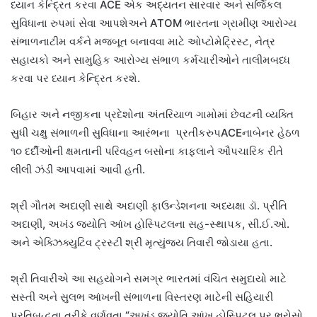
ધ્યાન કેન્દ્રિત કરવા ACE એક અદ્યતન સારવાર અને સર્જિકલ
સુવિધાના રુપમાં સેવા આપશેઅને ATOM ભારતના ગ્રામીણ આરોગ્ય
સંભાળનાટીમ વર્કને મજબૂત બનાવવા માટે ઓપ્ટોમેટ્રિસ્ટ, નેત્ર
સહાયકો અને સામુહિક આરોગ્ય સંભાળ કર્મચારીઓને તાલીમબધ્ધ
કરવા પર ધ્યાન કેન્દ્રિત કરશે.
બિહાર અને નજીકના પ્રદેશોના અંતરિયાળ ગામોમાં છેવટની વ્યક્તિ
સુધી ચક્ષુ સંભાળની સુવિધાના આરંભના પ્રતીકરુપACEનાબેનર હેઠળ
૧૦ દર્દીઓની ક્ષમતાની પરિવહન બસોના કાફલાને ઔપચારિક રીતે
લીલી ઝંડી આપવામાં આવી હતી.
શ્રી ગૌતમ અદાણી સાથે અદાણી ફાઉન્ડેશનના અધ્યક્ષા ડૉ. પ્રીતિ
અદાણી, અખંડ જ્યોતિ આંખ હોસ્પિટલના સહ-સ્થાપક, સી.ઈ.ઓ.
અને એક્ઝિક્યુટિવ ટ્રસ્ટી શ્રી મૃત્યુંજય તિવારી જોડાયા હતા.
શ્રી તિવારીએ આ સહયોગને સમગ્ર ભારતમાં વંચિત સમુદાયો માટે
સસ્તી અને સુલભ આંખની સંભાળના વિસ્તરણ માટેની સહિયારી
પ્રતિબદ્ધતા તરીકે વર્ણવતા “અખંડ જ્યોતિ આંખ હોસ્પિટલ પર ભરોસો