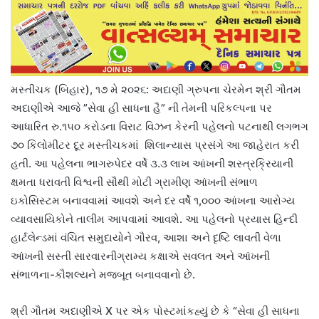
મસ્તીચક (બિહાર), ૧૭ મે ૨૦૨૬: અદાણી ગ્રુપના ચેરમેન શ્રી ગૌતમ
અદાણીએ આજે ​​”સેવા હી સાધના હૈ” ની તેમની પરિકલ્પના પર
આધારિત રુ.૧૫૦ કરોડના વિરાટ વિઝન કેરની પહેલનો પટનાથી લગભગ
૭૦ કિલોમીટર દૂર મસ્તીચકમાં શિલાન્યાસ પ્રસંગે આ જાહેરાત કરી
હતી. આ પહેલના ભાગરુપેદર વર્ષે ૩.૩ લાખ આંખની શસ્ત્રક્રિયાની
ક્ષમતા ધરાવતી વિશ્વની સૌથી મોટી ગ્રામીણ આંખની સંભાળ
ઇકોસિસ્ટમ બનાવવામાં આવશે અને દર વર્ષે ૧,૦૦૦ આંખના આરોગ્ય
વ્યાવસાયિકોને તાલીમ આપવામાં આવશે. આ પહેલનો પ્રયાસ હિન્દી
હાર્ટલેન્ડમાં વંચિત સમુદાયોને ગૌરવ, આશા અને દૃષ્ટિ લાવતી વેળા
આંખની સસ્તી સારવારનીગ્રામ્ય કક્ષાએ સવલત અને આંખની
સંભાળના-કૌશલ્યને મજબૂત બનાવવાનો છે.
શ્રી ગૌતમ અદાણીએ X પર એક પોસ્ટમાંકહ્યું છે કે “સેવા હી સાધના