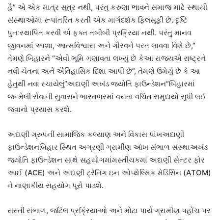
હૈ” એ એક માત્ર સૂત્ર નથી, પરંતુ કરુણા ભાવને સમાજ માટે સ્થાયી
સંસ્થાઓમાં રૂપાંતરિત કરતી એક માર્ગદર્શક ફિલસૂફી છે. દૃષ્ટિ
પુનઃસ્થાપિત કરવી એ ફક્ત તબીબી પ્રક્રિયા નથી. પરંતુ માનવ
જીવનમાં આશા, આત્મવિશ્વાસ અને ગૌરવને પરત લાવવા વિશે છે,”
તેમણે બિહારને “એવી ભૂમિ ગણાવતા લખ્યું છે કેઆ રાજ્યએ રાષ્ટ્રને
નવી ચેતના અને ઐતિહાસિક દિશા આપી છે”, તેમણે ઉમેર્યું છે કે આ
હેતુથી નવા રચાયેલું”અદાણી અખંડ જ્યોતિ ફાઉન્ડેશન”બિહારમાં
જન્મેલી સેવાની સુવાસને ભારતભરમાં વસતા વંચિત સમુદાયો સુધી લઈ
જવાનો પ્રયાસ કરશે.
અદાણી ગ્રુપની સામાજિક કલ્યાણ અને વિકાસ પાંખઅદાણી
ફાઉન્ડેશનબિહાર સ્થિત અગ્રણી ગ્રામીણ આંખ સંભાળ સંસ્થાઅખંડ
જ્યોતિ ફાઉન્ડેશન સાથે સહયોગમાંમસ્તીચકમાં અદાણી સેન્ટર ફોર
આઈ (ACE) અને અદાણી ટ્રેનિંગ ઇન ઓપ્થેલ્મિક મેડિસિન (ATOM)
ને નાણાકીય સહયોગ પૂરો પાડશે.
સસ્તી સંભાળ, જટિલ પ્રક્રિયાઓ અને મોટા પાયે ગ્રામીણ પહોંચ પર