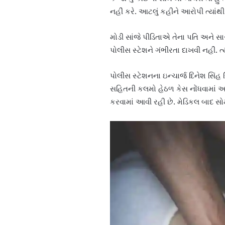
નહીં કરે. આટલું કહીને આરોપી ત્યાંથી
મોડી સાંજે પીડિતાએ તેના પતિ અને સા
પોલીસ સ્ટેશને ગંભીરતા દાખવી નહીં. ત
પોલીસ સ્ટેશનના ઇન્ચાર્જ દિનેશ સિંહ બ
સહિતની કલમો હેઠળ કેસ નોંધવામાં આ
કરવામાં આવી રહી છે. મેડિકલ બાદ સોમવા