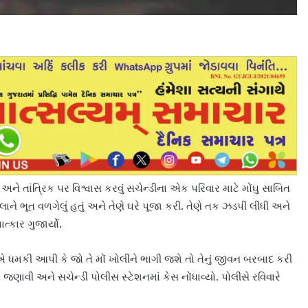
 અને તાંત્રિક ૫ર વિશ્વાસ કરવું સચેન્ડીના એક પરિવાર માટે મોંઘુ સાબિત
હિલાને ભૂત વળગેલું હતું અને તેણે ઘરે પૂજા કરી. તેણે તક ઝડપી લીધી અને
્કાર ગુજાર્યો.
એ ધમકી આપી કે જો તે મોં ખોલીને ભાગી જશે તો તેનું જીવન બરબાદ કરી
જણાવી અને સચેન્ડી પોલીસ સ્ટેશનમાં કેસ નોંધાવ્યો. પોલીસે રવિવારે