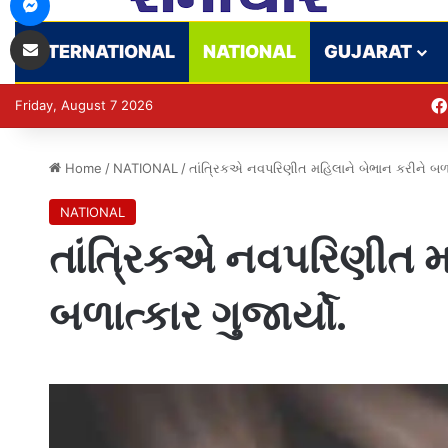
Share via Email
INTERNATIONAL
NATIONAL
GUJARAT
Friday, August 7 2026
Home
/
NATIONAL
/
તાંત્રિકએ નવપરિણીત મહિલાને બેભાન કરીને બળાત્
NATIONAL
તાંત્રિકએ નવપરિણીત મ
બળાત્કાર ગુજાર્યો.