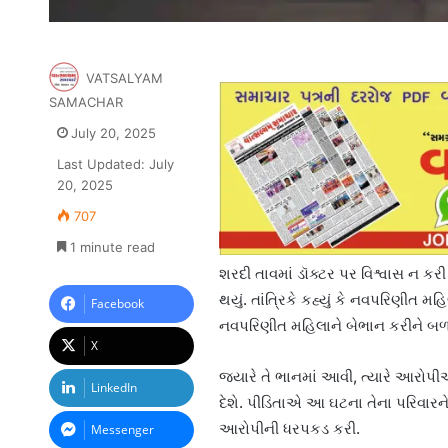
VATSALYAM
SAMACHAR
July 20, 2025
Last Updated: July
20, 2025
707
1 minute read
શરદી તાવમાં ડૉક્ટર પર વિશ્વાસ ન કરી
થયું. તાંત્રિકે કહ્યું કે નવપરિણીત મ
Facebook
નવપરિણીત મહિલાને બેભાન કરીને બળાત
X
જ્યારે તે ભાનમાં આવી, ત્યારે આરોપી
LinkedIn
દેશે. પીડિતાએ આ ઘટના તેના પરિવારને 
આરોપીની ધરપકડ કરી.
Messenger