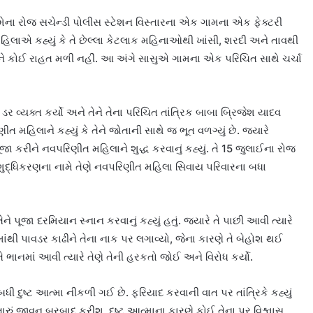
 મેના રોજ સચેન્ડી પોલીસ સ્ટેશન વિસ્તારના એક ગામના એક ફેક્ટરી
િલાએ કહ્યું કે તે છેલ્લા કેટલાક મહિનાઓથી ખાંસી, શરદી અને તાવથી
ેને કોઈ રાહત મળી નહીં. આ અંગે સાસુએ ગામના એક પરિચિત સાથે ચર્ચા
 વ્યક્ત કર્યો અને તેને તેના પરિચિત તાંત્રિક બાબા બ્રિજેશ યાદવ
ીત મહિલાને કહ્યું કે તેને જોતાની સાથે જ ભૂત વળગ્યું છે. જ્યારે
પૂજા કરીને નવપરિણીત મહિલાને શુદ્ધ કરવાનું કહ્યું. તે 15 જુલાઈના રોજ
શુદ્ધિકરણના નામે તેણે નવપરિણીત મહિલા સિવાય પરિવારના બધા
ને પૂજા દરમિયાન સ્નાન કરવાનું કહ્યું હતું. જ્યારે તે પાછી આવી ત્યારે
માંથી પાવડર કાઢીને તેના નાક પર લગાવ્યો, જેના કારણે તે બેહોશ થઈ
ાનમાં આવી ત્યારે તેણે તેની હરકતો જોઈ અને વિરોધ કર્યો.
ી દુષ્ટ આત્મા નીકળી ગઈ છે. ફરિયાદ કરવાની વાત પર તાંત્રિકે કહ્યું
ં તારું જીવન બરબાદ કરીશ. દુષ્ટ આત્માના કારણે કોઈ તેના પર વિશ્વાસ