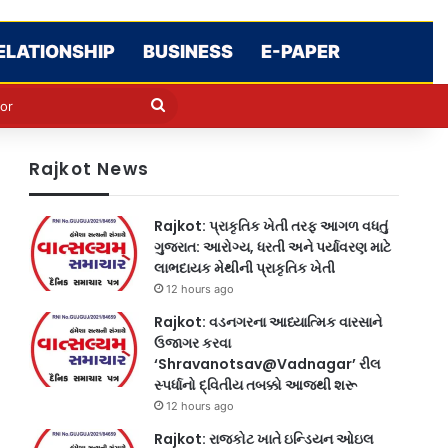
ELATIONSHIP
BUSINESS
E-PAPER
e
n
Search
for
Rajkot News
Rajkot: પ્રાકૃતિક ખેતી તરફ આગળ વધતું
ગુજરાત: આરોગ્ય, ધરતી અને પર્યાવરણ માટે
લાભદાયક મેથીની પ્રાકૃતિક ખેતી
12 hours ago
Rajkot: વડનગરના આધ્યાત્મિક વારસાને
ઉજાગર કરવા
‘Shravanotsav@Vadnagar’ રીલ
સ્પર્ધાનો દ્વિતીય તબક્કો આજથી શરૂ
12 hours ago
Rajkot: રાજકોટ ખાતે ઇન્ડિયન ઓઇલ