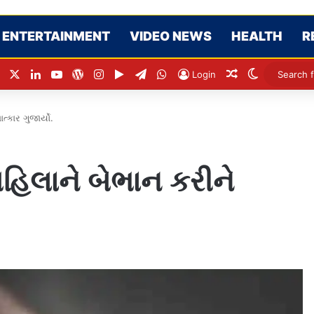
ENTERTAINMENT
VIDEO NEWS
HEALTH
R
Facebook
X
LinkedIn
YouTube
WordPress
Instagram
Google Play
Telegram
WhatsApp
Random Articl
Switch ski
Login
કાર ગુજાર્યો.
હિલાને બેભાન કરીને