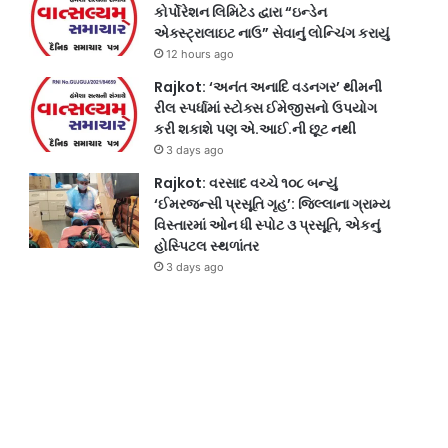
કોર્પોરેશન લિમિટેડ દ્વારા “ઇન્ડેન
એક્સ્ટ્રાલાઇટ નાઉ” સેવાનું લોન્ચિંગ કરાયું
12 hours ago
Rajkot: ‘અનંત અનાદિ વડનગર’ થીમની
રીલ સ્પર્ધામાં સ્ટોક્સ ઈમેજીસનો ઉપયોગ
કરી શકાશે પણ એ.આઈ.ની છૂટ નથી
3 days ago
Rajkot: વરસાદ વચ્ચે ૧૦૮ બન્યું
‘ઈમરજન્સી પ્રસૂતિ ગૃહ’: જિલ્લાના ગ્રામ્ય
વિસ્તારમાં ઓન ધી સ્પોટ ૩ પ્રસૂતિ, એકનું
હોસ્પિટલ સ્થળાંતર
3 days ago