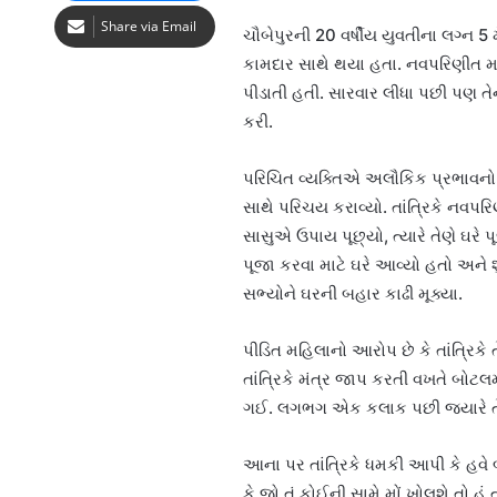
Share via Email
ચૌબેપુરની 20 વર્ષીય યુવતીના લગ્ન 5
કામદાર સાથે થયા હતા. નવપરિણીત મહ
પીડાતી હતી. સારવાર લીધા પછી પણ ત
કરી.
પરિચિત વ્યક્તિએ અલૌકિક પ્રભાવનો ડર
સાથે પરિચય કરાવ્યો. તાંત્રિકે નવપરિણ
સાસુએ ઉપાય પૂછ્યો, ત્યારે તેણે ઘરે 
પૂજા કરવા માટે ઘરે આવ્યો હતો અને 
સભ્યોને ઘરની બહાર કાઢી મૂક્યા.
પીડિત મહિલાનો આરોપ છે કે તાંત્રિકે તે
તાંત્રિકે મંત્ર જાપ કરતી વખતે બોટલ
ગઈ. લગભગ એક કલાક પછી જ્યારે તે ભ
આના પર તાંત્રિકે ધમકી આપી કે હવે બધ
કે જો તું કોઈની સામે મોં ખોલશે તો હુ